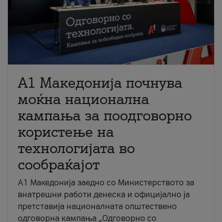
A1 Македонија почнува
моќна национална
кампања за поодговорно
користење на
технологијата во
сообраќајот
A1 Македонија заедно со Министерството за
внатрешни работи денеска и официјално ја
претставија националната општествено
одговорна кампања „Одговорно со