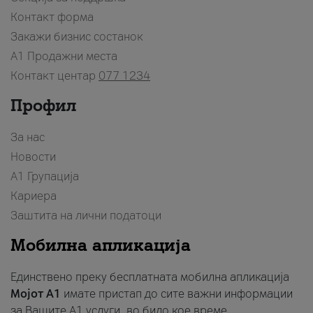
Контакт форма
Закажи бизнис состанок
A1 Продажни места
Контакт центар
077 1234
Профил
За нас
Новости
А1 Групација
Кариера
Заштита на лични податоци
Мобилна апликација
Единствено преку бесплатната мобилна апликација
Мојот A1
имате пристап до сите важни информации
за Вашите A1 услуги, во било кое време.