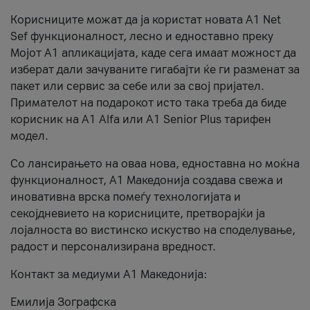
Корисниците можат да ја користат новата А1 Net
Sef функционалност, лесно и едноставно преку
Мојот А1 апликацијата, каде сега имаат можност да
изберат дали зачуваните гигабајти ќе ги разменат за
пакет или сервис за себе или за свој пријател.
Примателот на подарокот исто така треба да биде
корисник на А1 Alfa или A1 Senior Plus тарифен
модел.
Со лансирањето на оваа нова, едноставна но моќна
функционалност, А1 Македонија создава свежа и
иновативна врска помеѓу технологијата и
секојдневието на корисниците, претворајќи ја
лојалноста во вистинско искуство на споделување,
радост и персонализирана вредност.
Контакт за медиуми А1 Македонија:
Емилија Зографска