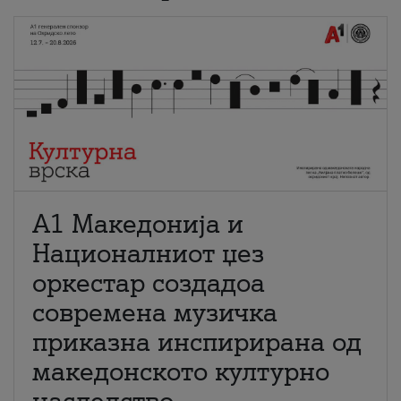
А1 Македонија и
Националниот џез
оркестар создадоа
современа музичка
приказна инспирирана од
македонското културно