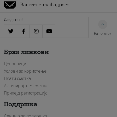
Следете нè
На почеток
Брзи линкови
Ценовници
Услови за користење
Плати сметка
Активирајте Е-сметка
Припејд регистрација
Поддршка
Секција за поддршка