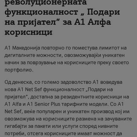
револуционерната
функционалност „ Подари
За нас
на пријател“ за А1 Алфа
#ПодобарОнлајн
корисници
А1 Македонија повторно го поместува лимитот на
дигиталните можности, овозможувајќи уникатен
начин за поврзување на корисниците преку своето
портфолио.
Од денеска, со големо задоволство А1 воведува
нова A1 Net Sef функционалност „Подари на
пријател“, достапна за резидентните корисници на
А1 Alfa и A1 Senior Plus тарифните модели. Со A1
Net Sef, веќе популарен и уникатен производ кој им
овозможува на корисниците размена на зачуваните
гигабајти за пакети или услуги според нивните
потреби, отсега корисниците имаат можност да