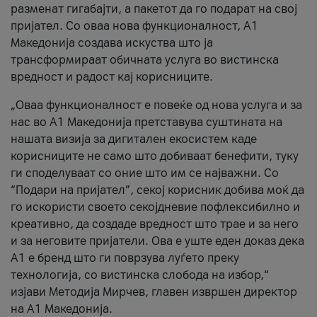
разменат гигабајти, а пакетот да го подарат на свој
пријател. Со оваа нова функционалност, А1
Македонија создава искуства што ја
трансформираат обичната услуга во вистинска
вредност и радост кај корисниците.
„Оваа функционалност е повеќе од нова услуга и за
нас во А1 Македонија претставува суштината на
нашата визија за дигитален екосистем каде
корисниците не само што добиваат бенефити, туку
ги споделуваат со оние што им се најважни. Со
“Подари на пријател”, секој корисник добива моќ да
го искористи своето секојдневие пофлексибилно и
креативно, да создаде вредност што трае и за него
и за неговите пријатели. Ова е уште еден доказ дека
А1 е бренд што ги поврзува луѓето преку
технологија, со вистинска слобода на избор,“
изјави Методија Мирчев, главен извршен директор
на А1 Македонија.