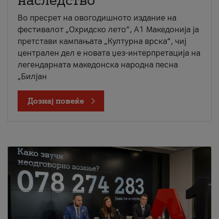
наследство
Во пресрет на овогодишното издание на
фестивалот „Охридско лето“, А1 Македонија ја
претстави кампањата „Културна врска“, чиј
централен дел е новата џез-интерпретација на
легендарната македонска народна песна
„Билјан
Дознај повеќе