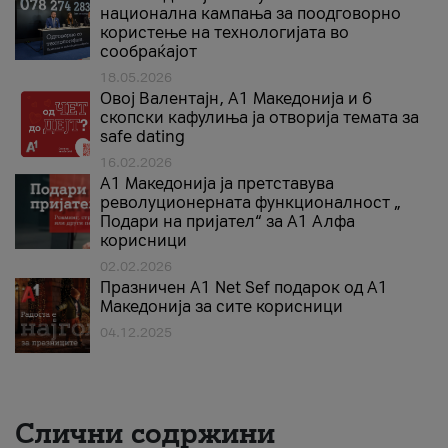
национална кампања за поодговорно
користење на технологијата во
сообраќајот
18.05.2026
Овој Валентајн, A1 Македонија и 6
скопски кафулиња ја отворија темата за
safe dating
16.02.2026
А1 Македонија ја претставува
револуционерната функционалност „
Подари на пријател“ за А1 Алфа
корисници
02.02.2026
Празничен A1 Net Sеf подарок од А1
Македонија за сите корисници
04.12.2025
Слични содржини