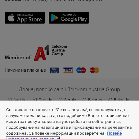
Member of
Начини на плаќање
Дознај повеќе за A1 Telekom Austria Group
A1 Austria
A1 Croatia
A1 Serbia
A1 Belarus
A1 Bulgaria
A1 Slovenia
A1 Digital
Со кликање на копчето "Се согласувам", се согласувате да
зачуваме колачиња за да го подобриме Вашето корисничко
искуство преку анализа на употребата на веб-страната,
подобрување на навигацијата и прикажување на релевантна
содржина. За повеќе информации проверете на
Повеќе