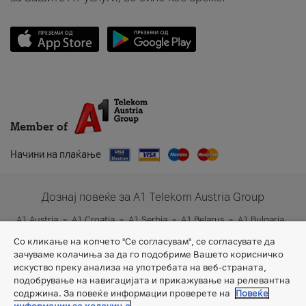
Member of
Начини на плаќање
Дознај повеќе за A1 Telekom Austria Group
A1 Austria
A1 Croatia
A1 Serbia
A1 Belarus
A1 Bulgaria
A1 Slovenia
A1 Digital
Со кликање на копчето "Се согласувам", се согласувате да
зачуваме колачиња за да го подобриме Вашето корисничко
искуство преку анализа на употребата на веб-страната,
подобрување на навигацијата и прикажување на релевантна
содржина. За повеќе информации проверете на
Повеќе