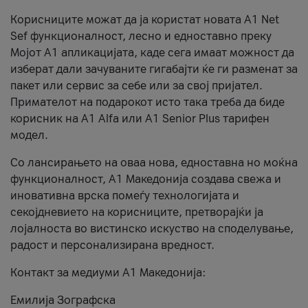
Корисниците можат да ја користат новата А1 Net
Sef функционалност, лесно и едноставно преку
Мојот А1 апликацијата, каде сега имаат можност да
изберат дали зачуваните гигабајти ќе ги разменат за
пакет или сервис за себе или за свој пријател.
Примателот на подарокот исто така треба да биде
корисник на А1 Alfa или A1 Senior Plus тарифен
модел.
Со лансирањето на оваа нова, едноставна но моќна
функционалност, А1 Македонија создава свежа и
иновативна врска помеѓу технологијата и
секојдневието на корисниците, претворајќи ја
лојалноста во вистинско искуство на споделување,
радост и персонализирана вредност.
Контакт за медиуми А1 Македонија:
Емилија Зографска