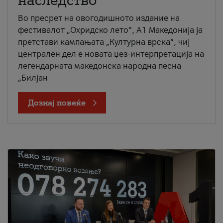
наследство
Во пресрет на овогодишното издание на
фестивалот „Охридско лето“, А1 Македонија ја
претстави кампањата „Културна врска“, чиј
централен дел е новата џез-интерпретација на
легендарната македонска народна песна
„Билјан
Дознај повеќе