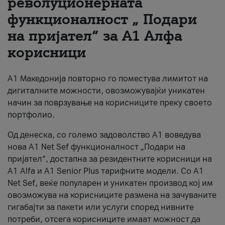
револуционерната
функционалност „ Подари
За нас
на пријател“ за А1 Алфа
#ПодобарОнлајн
корисници
А1 Македонија повторно го поместува лимитот на
дигиталните можности, овозможувајќи уникатен
начин за поврзување на корисниците преку своето
портфолио.
Од денеска, со големо задоволство А1 воведува
нова A1 Net Sef функционалност „Подари на
пријател“, достапна за резидентните корисници на
А1 Alfa и A1 Senior Plus тарифните модели. Со A1
Net Sef, веќе популарен и уникатен производ кој им
овозможува на корисниците размена на зачуваните
гигабајти за пакети или услуги според нивните
потреби, отсега корисниците имаат можност да