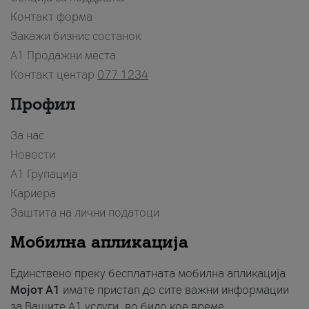
Контакт форма
Закажи бизнис состанок
A1 Продажни места
Контакт центар
077 1234
Профил
За нас
Новости
А1 Групација
Кариера
Заштита на лични податоци
Мобилна апликација
Единствено преку бесплатната мобилна апликација
Мојот A1
имате пристап до сите важни информации
за Вашите A1 услуги, во било кое време.