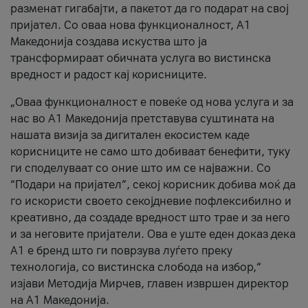
разменат гигабајти, а пакетот да го подарат на свој
пријател. Со оваа нова функционалност, А1
Македонија создава искуства што ја
трансформираат обичната услуга во вистинска
вредност и радост кај корисниците.
„Оваа функционалност е повеќе од нова услуга и за
нас во А1 Македонија претставува суштината на
нашата визија за дигитален екосистем каде
корисниците не само што добиваат бенефити, туку
ги споделуваат со оние што им се најважни. Со
“Подари на пријател”, секој корисник добива моќ да
го искористи своето секојдневие пофлексибилно и
креативно, да создаде вредност што трае и за него
и за неговите пријатели. Ова е уште еден доказ дека
А1 е бренд што ги поврзува луѓето преку
технологија, со вистинска слобода на избор,“
изјави Методија Мирчев, главен извршен директор
на А1 Македонија.