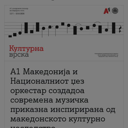
А1 Македонија и
Националниот џез
оркестар создадоа
современа музичка
приказна инспирирана од
македонското културно