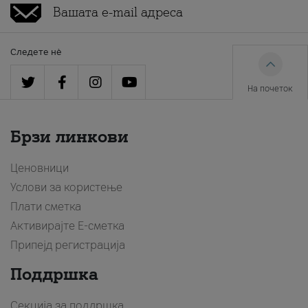
Следете нè
На почеток
Брзи линкови
Ценовници
Услови за користење
Плати сметка
Активирајте Е-сметка
Припејд регистрација
Поддршка
Секција за поддршка