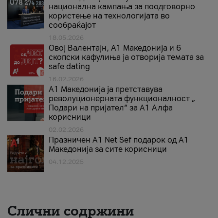
национална кампања за поодговорно
користење на технологијата во
сообраќајот
18.05.2026
Овој Валентајн, A1 Македонија и 6
скопски кафулиња ја отворија темата за
safe dating
16.02.2026
А1 Македонија ја претставува
револуционерната функционалност „
Подари на пријател“ за А1 Алфа
корисници
02.02.2026
Празничен A1 Net Sеf подарок од А1
Македонија за сите корисници
04.12.2025
Слични содржини