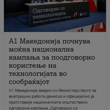
A1 Македонија почнува
моќна национална
кампања за поодговорно
користење на
технологијата во
сообраќајот
A1 Македонија заедно со Министерството за
внатрешни работи денеска и официјално ја
претставија националната општествено
одговорна кампања „Одговорно со