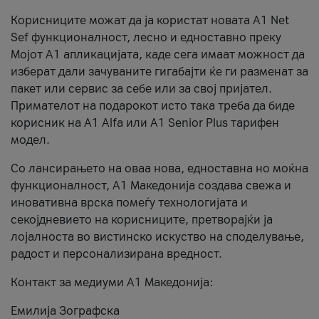
Корисниците можат да ја користат новата А1 Net
Sef функционалност, лесно и едноставно преку
Мојот А1 апликацијата, каде сега имаат можност да
изберат дали зачуваните гигабајти ќе ги разменат за
пакет или сервис за себе или за свој пријател.
Примателот на подарокот исто така треба да биде
корисник на А1 Alfa или A1 Senior Plus тарифен
модел.
Со лансирањето на оваа нова, едноставна но моќна
функционалност, А1 Македонија создава свежа и
иновативна врска помеѓу технологијата и
секојдневието на корисниците, претворајќи ја
лојалноста во вистинско искуство на споделување,
радост и персонализирана вредност.
Контакт за медиуми А1 Македонија:
Емилија Зографска