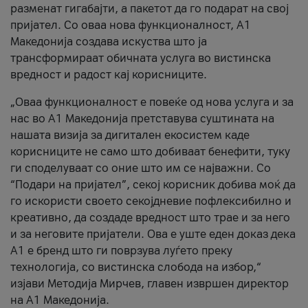
разменат гигабајти, а пакетот да го подарат на свој
пријател. Со оваа нова функционалност, А1
Македонија создава искуства што ја
трансформираат обичната услуга во вистинска
вредност и радост кај корисниците.
„Оваа функционалност е повеќе од нова услуга и за
нас во А1 Македонија претставува суштината на
нашата визија за дигитален екосистем каде
корисниците не само што добиваат бенефити, туку
ги споделуваат со оние што им се најважни. Со
“Подари на пријател”, секој корисник добива моќ да
го искористи своето секојдневие пофлексибилно и
креативно, да создаде вредност што трае и за него
и за неговите пријатели. Ова е уште еден доказ дека
А1 е бренд што ги поврзува луѓето преку
технологија, со вистинска слобода на избор,“
изјави Методија Мирчев, главен извршен директор
на А1 Македонија.