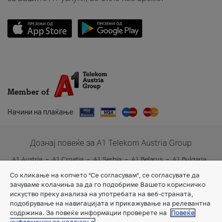
Member of
Начини на плаќање
Дознај повеќе за A1 Telekom Austria Group
A1 Austria
A1 Croatia
A1 Serbia
A1 Belarus
A1 Bulgaria
A1 Slovenia
A1 Digital
Со кликање на копчето "Се согласувам", се согласувате да
зачуваме колачиња за да го подобриме Вашето корисничко
искуство преку анализа на употребата на веб-страната,
подобрување на навигацијата и прикажување на релевантна
содржина. За повеќе информации проверете на
Повеќе