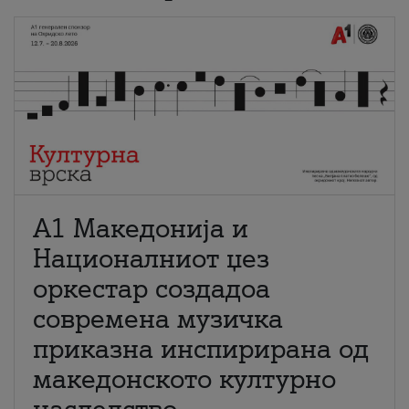
А1 Македонија и
Националниот џез
оркестар создадоа
современа музичка
приказна инспирирана од
македонското културно