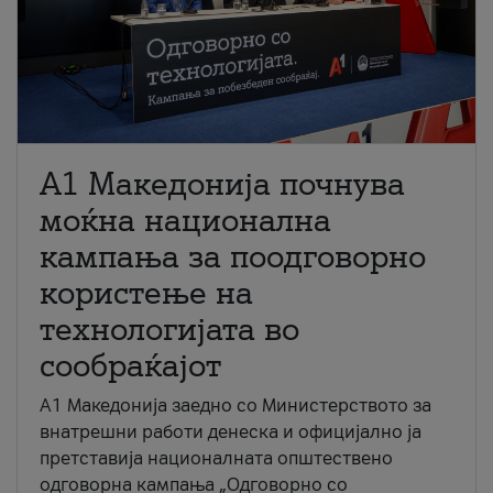
A1 Македонија почнува
моќна национална
кампања за поодговорно
користење на
технологијата во
сообраќајот
A1 Македонија заедно со Министерството за
внатрешни работи денеска и официјално ја
претставија националната општествено
одговорна кампања „Одговорно со