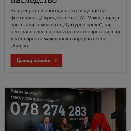
наследство
Во пресрет на овогодишното издание на
фестивалот „Охридско лето“, А1 Македонија ја
претстави кампањата „Културна врска“, чиј
централен дел е новата џез-интерпретација на
легендарната македонска народна песна
„Билјан
Дознај повеќе