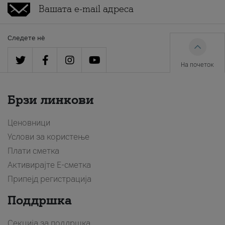
Следете нè
На почеток
Брзи линкови
Ценовници
Услови за користење
Плати сметка
Активирајте Е-сметка
Припејд регистрација
Поддршка
Секција за поддршка