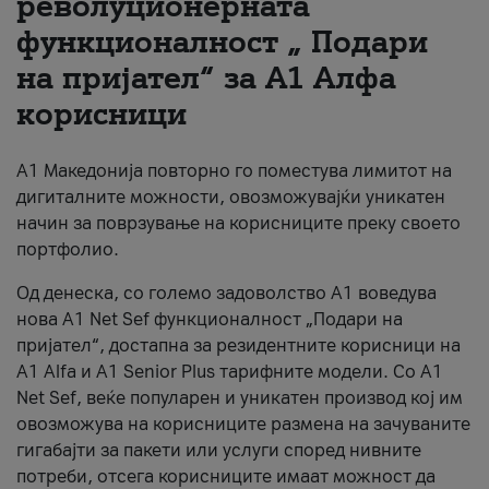
револуционерната
функционалност „ Подари
За нас
на пријател“ за А1 Алфа
#ПодобарОнлајн
корисници
А1 Македонија повторно го поместува лимитот на
дигиталните можности, овозможувајќи уникатен
начин за поврзување на корисниците преку своето
портфолио.
Од денеска, со големо задоволство А1 воведува
нова A1 Net Sef функционалност „Подари на
пријател“, достапна за резидентните корисници на
А1 Alfa и A1 Senior Plus тарифните модели. Со A1
Net Sef, веќе популарен и уникатен производ кој им
овозможува на корисниците размена на зачуваните
гигабајти за пакети или услуги според нивните
потреби, отсега корисниците имаат можност да