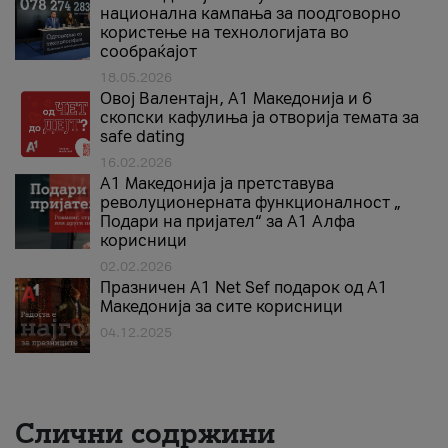
национална кампања за поодговорно
користење на технологијата во
сообраќајот
18.05.2026
Овој Валентајн, A1 Македонија и 6
скопски кафулиња ја отворија темата за
safe dating
16.02.2026
А1 Македонија ја претставува
револуционерната функционалност „
Подари на пријател“ за А1 Алфа
корисници
02.02.2026
Празничен A1 Net Sеf подарок од А1
Македонија за сите корисници
04.12.2025
Слични содржини