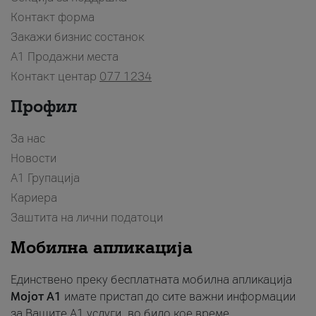
Контакт форма
Закажи бизнис состанок
A1 Продажни места
Контакт центар
077 1234
Профил
За нас
Новости
А1 Групација
Кариера
Заштита на лични податоци
Мобилна апликација
Единствено преку бесплатната мобилна апликација
Мојот A1
имате пристап до сите важни информации
за Вашите A1 услуги, во било кое време.