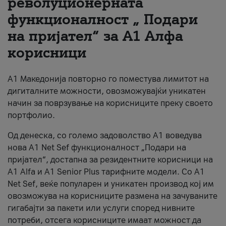
револуционерната
функционалност „ Подари
За нас
на пријател“ за А1 Алфа
#ПодобарОнлајн
корисници
А1 Македонија повторно го поместува лимитот на
дигиталните можности, овозможувајќи уникатен
начин за поврзување на корисниците преку своето
портфолио.
Од денеска, со големо задоволство А1 воведува
нова A1 Net Sef функционалност „Подари на
пријател“, достапна за резидентните корисници на
А1 Alfa и A1 Senior Plus тарифните модели. Со A1
Net Sef, веќе популарен и уникатен производ кој им
овозможува на корисниците размена на зачуваните
гигабајти за пакети или услуги според нивните
потреби, отсега корисниците имаат можност да