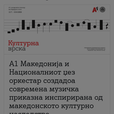
А1 Македонија и
Националниот џез
оркестар создадоа
современа музичка
приказна инспирирана од
македонското културно