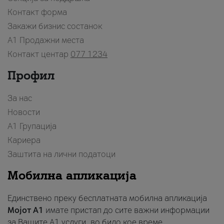
Контакт форма
Закажи бизнис состанок
A1 Продажни места
Контакт центар
077 1234
Профил
За нас
Новости
А1 Групација
Кариера
Заштита на лични податоци
Мобилна апликација
Единствено преку бесплатната мобилна апликација
Мојот A1
имате пристап до сите важни информации
за Вашите A1 услуги, во било кое време.