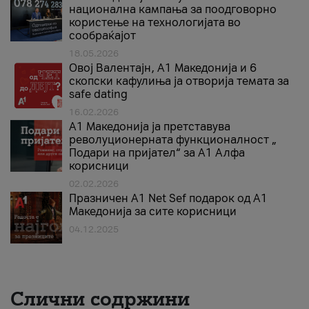
национална кампања за поодговорно
користење на технологијата во
сообраќајот
18.05.2026
Овој Валентајн, A1 Македонија и 6
скопски кафулиња ја отворија темата за
safe dating
16.02.2026
А1 Македонија ја претставува
револуционерната функционалност „
Подари на пријател“ за А1 Алфа
корисници
02.02.2026
Празничен A1 Net Sеf подарок од А1
Македонија за сите корисници
04.12.2025
Слични содржини