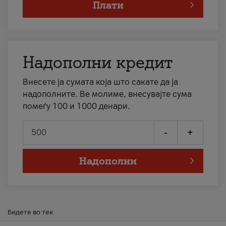
Плати
Надополни кредит
Внесете ја сумата која што сакате да ја
надополните. Ве молиме, внесувајте сума
помеѓу 100 и 1000 денари.
-
+
Надополни
Бидете во тек