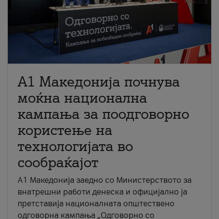
A1 Македонија почнува
моќна национална
кампања за поодговорно
користење на
технологијата во
сообраќајот
A1 Македонија заедно со Министерството за
внатрешни работи денеска и официјално ја
претставија националната општествено
одговорна кампања „Одговорно со