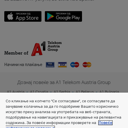
Member of
Начини на плаќање
Дознај повеќе за A1 Telekom Austria Group
A1 Austria
A1 Croatia
A1 Serbia
A1 Belarus
A1 Bulgaria
A1 Slovenia
A1 Digital
Со кликање на копчето "Се согласувам", се согласувате да
зачуваме колачиња за да го подобриме Вашето корисничко
искуство преку анализа на употребата на веб-страната,
подобрување на навигацијата и прикажување на релевантна
содржина. За повеќе информации проверете на
Повеќе