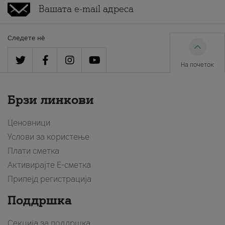
Следете нè
На почеток
Брзи линкови
Ценовници
Услови за користење
Плати сметка
Активирајте Е-сметка
Припејд регистрација
Поддршка
Секција за поддршка