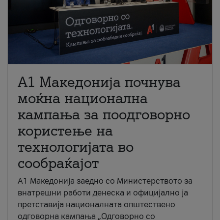
A1 Македонија почнува
моќна национална
кампања за поодговорно
користење на
технологијата во
сообраќајот
A1 Македонија заедно со Министерството за
внатрешни работи денеска и официјално ја
претставија националната општествено
одговорна кампања „Одговорно со