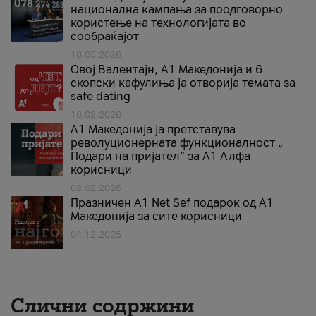
национална кампања за поодговорно
користење на технологијата во
сообраќајот
18.05.2026
Овој Валентајн, A1 Македонија и 6
скопски кафулиња ја отворија темата за
safe dating
16.02.2026
А1 Македонија ја претставува
револуционерната функционалност „
Подари на пријател“ за А1 Алфа
корисници
02.02.2026
Празничен A1 Net Sеf подарок од А1
Македонија за сите корисници
04.12.2025
Слични содржини