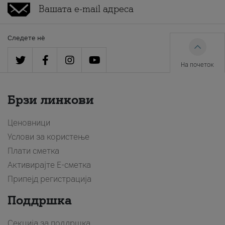
Следете нè
На почеток
Брзи линкови
Ценовници
Услови за користење
Плати сметка
Активирајте Е-сметка
Припејд регистрација
Поддршка
Секција за поддршка