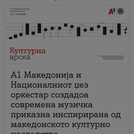
А1 Македонија и
Националниот џез
оркестар создадоа
современа музичка
приказна инспирирана од
македонското културно