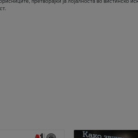
корисниците, претворајќи ја лојалноста во вистинско ис
ст.