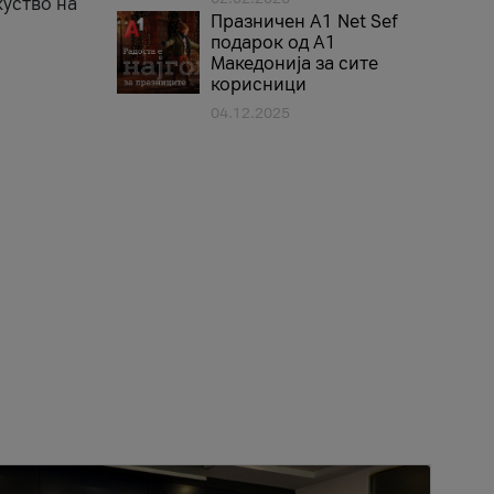
куство на
Празничен A1 Net Sеf
подарок од А1
Македонија за сите
корисници
04.12.2025