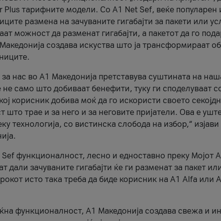
r Plus тарифните модели. Со A1 Net Sef, веќе популарен 
ците размена на зачуваните гигабајти за пакети или ус
ат можност да разменат гигабајти, а пакетот да го пода
1 Македонија создава искуства што ја трансформираат о
сниците.
 за нас во А1 Македонија претставува суштината на наш
 не само што добиваат бенефити, туку ги споделуваат с
екој корисник добива моќ да го искористи своето секојд
 што трае и за него и за неговите пријатели. Ова е ушт
еку технологија, со вистинска слобода на избор,“ изјави
ија.
 Sef функционалност, лесно и едноставно преку Мојот 
т дали зачуваните гигабајти ќе ги разменат за пакет ил
рокот исто така треба да биде корисник на А1 Alfa или A
оќна функционалност, А1 Македонија создава свежа и и