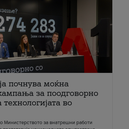
ја почнува моќна
кампања за поодговорно
 технологијата во
со Министерството за внатрешни работи