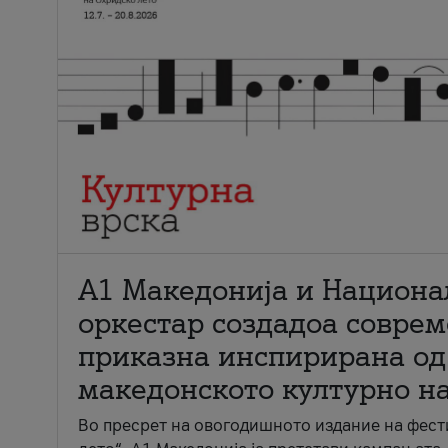
А1 Македонија и Национа
оркестар создадоа совре
приказна инспирирана од
македонското културно н
Во пресрет на овогодишното издание на фест