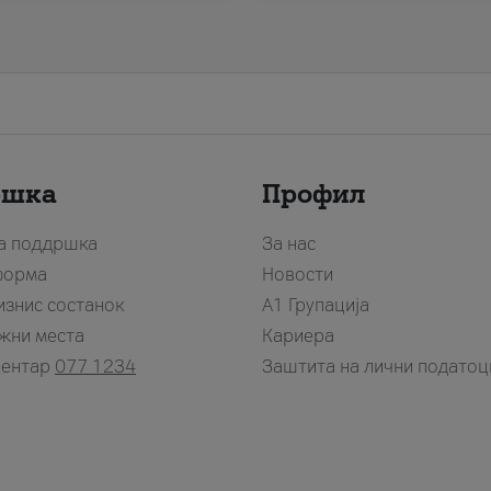
ршка
Профил
за поддршка
За нас
форма
Новости
изнис состанок
А1 Групација
жни места
Кариера
центар
077 1234
Заштита на лични податоц