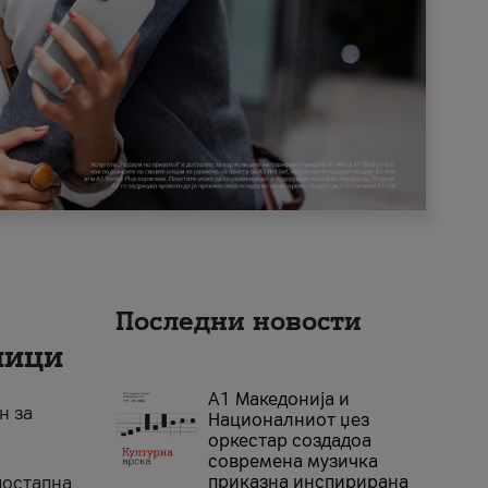
Последни новости
ници
А1 Македонија и
н за
Националниот џез
оркестар создадоа
современа музичка
приказна инспирирана
достапна