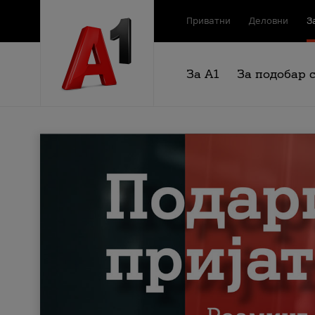
Приватни
Деловни
З
За А1
За подобар 