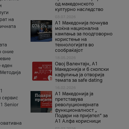
од македонското
и
културно наследство
луги
03.07.2026
рат на
A1 Македонија почнува
бичната
моќна национална
кампања за поодговорно
користење на
ата
технологијата во
сообраќајот
о оние
18.05.2026
невие
Овој Валентајн, A1
е еден
Македонија и 6 скопски
 Методија
кафулиња ја отворија
темата за safe dating
16.02.2026
А1
А1 Македонија ја
и сервис
претставува
1 Senior
револуционерната
функционалност „
Подари на пријател“ за
А1 Алфа корисници
новативна
02.02.2026