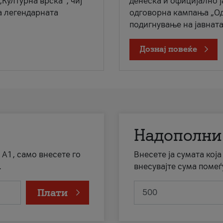
„Културна врска“, чиј
денеска и официјално 
а легендарната
одговорна кампања „Од
подигнување на јавната 
Дознај повеќе
Надополни
 А1, само внесете го
Внесете ја сумата кој
.
внесувајте сума помеѓ
Плати