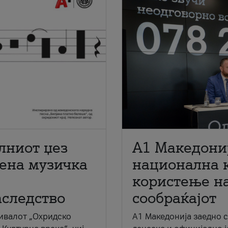
лниот џез
A1 Македони
мена музичка
национална 
користење на
аследство
сообраќајот
ивалот „Охридско
A1 Македонија заедно 