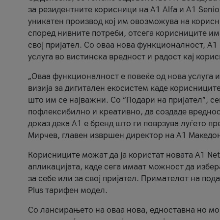
за резидентните корисници на А1 Alfa и A1 Senio
уникатен производ кој им овозможува на корисни
според нивните потреби, отсега корисниците има
свој пријател. Со оваа нова функционалност, А
услуга во вистинска вредност и радост кај кори
„Оваа функционалност е повеќе од нова услуга и
визија за дигитален екосистем каде корисниците
што им се најважни. Со “Подари на пријател”, с
пофлексибилно и креативно, да создаде вредност
доказ дека А1 е бренд што ги поврзува луѓето пр
Мирчев, главен извршен директор на А1 Македон
Корисниците можат да ја користат новата А1 Net
апликацијата, каде сега имаат можност да избера
за себе или за свој пријател. Примателот на пода
Plus тарифен модел.
Со лансирањето на оваа нова, едноставна но м