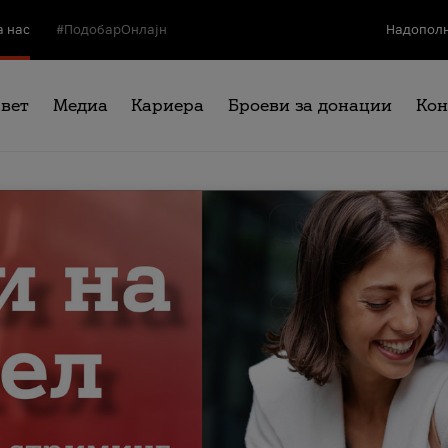
а нас
#ПодобарОнлајн
Надополн
свет
Медиа
Кариера
Броеви за донации
Кон