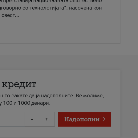
ја претставија националната општествено
говорно со технологијата“, насочена кон
свест...
 кредит
а што сакате да ја надополните. Ве молиме,
у 100 и 1000 денари.
-
+
Надополни