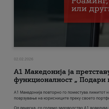
02.02.2026
А1 Македонија ја претста
функционалност „ Подари 
А1 Македонија повторно го поместува лимитот 
поврзување на корисниците преку своето портф
Од денеска, со големо задоволство А1 воведува 