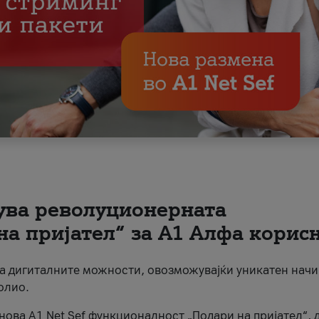
вува револуционерната
на пријател“ за А1 Алфа корис
на дигиталните можности, овозможувајќи уникатен начи
олио.
нова A1 Net Sef функционалност „Подари на пријател“, 