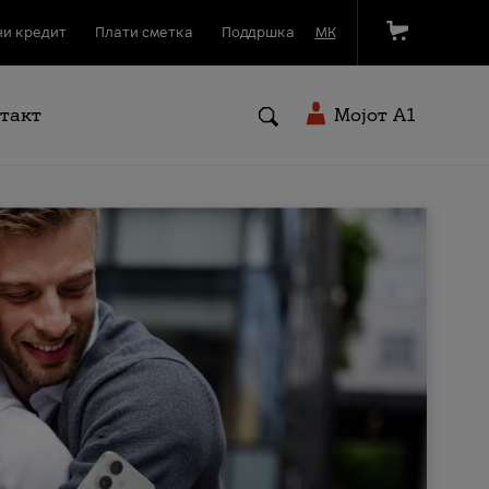
и кредит
Плати сметка
Поддршка
МК
такт
Мојот A1