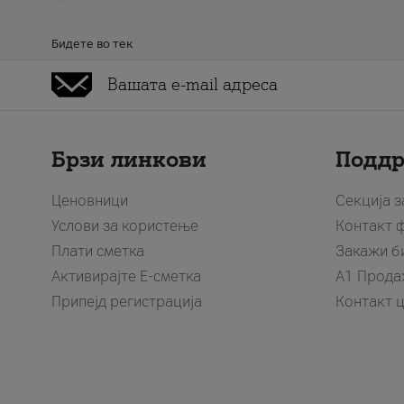
Бидете во тек
Брзи линкови
Подд
Ценовници
Секција 
Услови за користење
Контакт 
Плати сметка
Закажи б
Активирајте Е-сметка
A1 Прода
Припејд регистрација
Контакт 