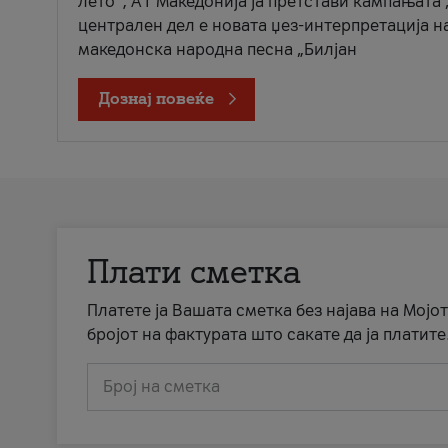
лето“, А1 Македонија ја претстави кампањата 
централен дел е новата џез-интерпретација н
македонска народна песна „Билјан
Дознај повеќе
Плати сметка
Платете ја Вашата сметка без најава на Мојот
бројот на фактурата што сакате да ја платите
Број на сметка