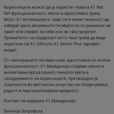
Корисниците можат да ја користат новата А1 Net
Sef функционалност, лесно и едноставно преку
Мојот А1 апликацијата, каде сега имаат можност да
изберат дали зачуваните гигабајти ќе ги разменат за
пакет или сервис за себе или за свој пријател.
Примателот на подарокот исто така треба да биде
корисник на А1 Alfa или A1 Senior Plus тарифен
модел.
Со лансирањето на оваа нова, едноставна но моќна
функционалност, А1 Македонија создава свежа и
иновативна врска помеѓу технологијата и
секојдневието на корисниците, претворајќи ја
лојалноста во вистинско искуство на споделување,
радост и персонализирана вредност.
Контакт за медиуми А1 Македонија:
Емилија Зографска