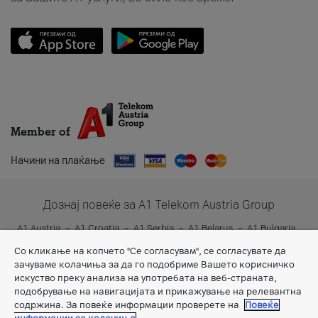
Member of
Начини на плаќање
Дознај повеќе за A1 Telekom Austria Group
A1 Austria
A1 Croatia
A1 Serbia
A1 Belarus
A1 Bulgaria
A1 Slovenia
A1 Digital
Со кликање на копчето "Се согласувам", се согласувате да
зачуваме колачиња за да го подобриме Вашето корисничко
искуство преку анализа на употребата на веб-страната,
подобрување на навигацијата и прикажување на релевантна
содржина. За повеќе информации проверете на
Повеќе