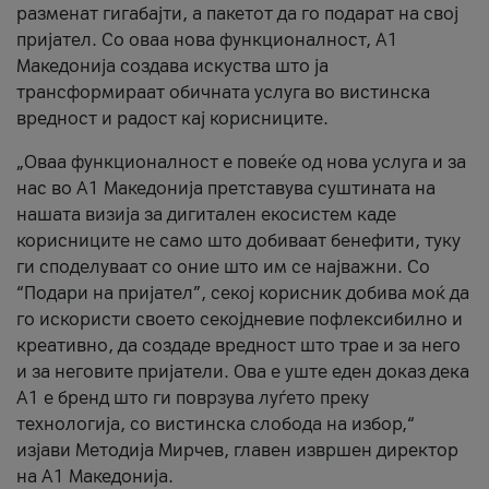
разменат гигабајти, а пакетот да го подарат на свој
пријател. Со оваа нова функционалност, А1
Македонија создава искуства што ја
трансформираат обичната услуга во вистинска
вредност и радост кај корисниците.
„Оваа функционалност е повеќе од нова услуга и за
нас во А1 Македонија претставува суштината на
нашата визија за дигитален екосистем каде
корисниците не само што добиваат бенефити, туку
ги споделуваат со оние што им се најважни. Со
“Подари на пријател”, секој корисник добива моќ да
го искористи своето секојдневие пофлексибилно и
креативно, да создаде вредност што трае и за него
и за неговите пријатели. Ова е уште еден доказ дека
А1 е бренд што ги поврзува луѓето преку
технологија, со вистинска слобода на избор,“
изјави Методија Мирчев, главен извршен директор
на А1 Македонија.