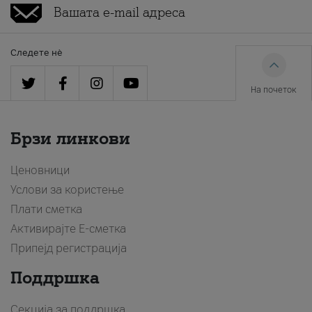
Следете нè
На почеток
Брзи линкови
Ценовници
Услови за користење
Плати сметка
Активирајте Е-сметка
Припејд регистрација
Поддршка
Секција за поддршка