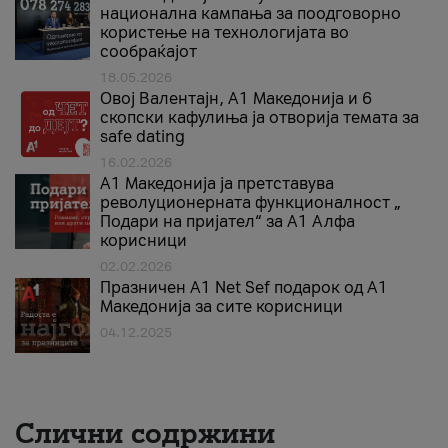
национална кампања за поодговорно
користење на технологијата во
сообраќајот
18.05.2026
Овој Валентајн, A1 Македонија и 6
скопски кафулиња ја отворија темата за
safe dating
16.02.2026
А1 Македонија ја претставува
револуционерната функционалност „
Подари на пријател“ за А1 Алфа
корисници
02.02.2026
Празничен A1 Net Sеf подарок од А1
Македонија за сите корисници
04.12.2025
Слични содржини