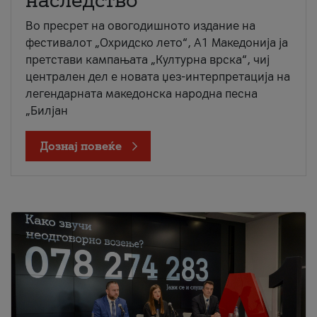
наследство
Во пресрет на овогодишното издание на
фестивалот „Охридско лето“, А1 Македонија ја
претстави кампањата „Културна врска“, чиј
централен дел е новата џез-интерпретација на
легендарната македонска народна песна
„Билјан
Дознај повеќе