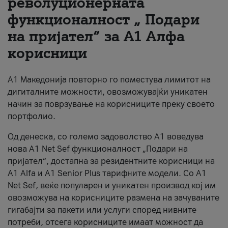
револуционерната
функционалност „ Подари
За нас
на пријател“ за А1 Алфа
#ПодобарОнлајн
корисници
А1 Македонија повторно го поместува лимитот на
дигиталните можности, овозможувајќи уникатен
начин за поврзување на корисниците преку своето
портфолио.
Од денеска, со големо задоволство А1 воведува
нова A1 Net Sef функционалност „Подари на
пријател“, достапна за резидентните корисници на
А1 Alfa и A1 Senior Plus тарифните модели. Со A1
Net Sef, веќе популарен и уникатен производ кој им
овозможува на корисниците размена на зачуваните
гигабајти за пакети или услуги според нивните
потреби, отсега корисниците имаат можност да