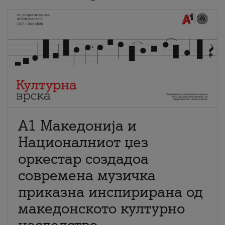
А1 Македонија и
Националниот џез
оркестар создадоа
современа музичка
приказна инспирирана од
македонското културно