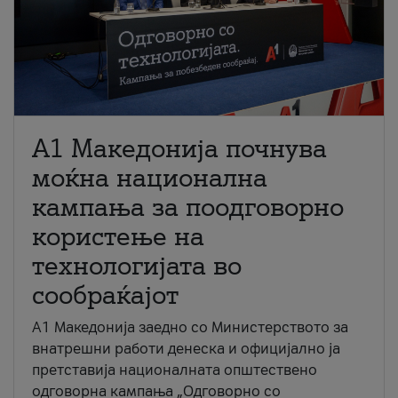
A1 Македонија почнува
моќна национална
кампања за поодговорно
користење на
технологијата во
сообраќајот
A1 Македонија заедно со Министерството за
внатрешни работи денеска и официјално ја
претставија националната општествено
одговорна кампања „Одговорно со