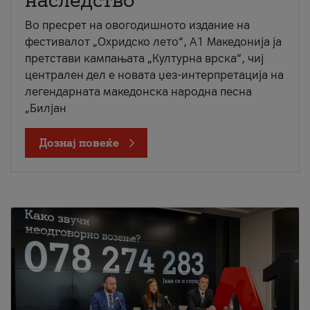
наследство
Во пресрет на овогодишното издание на
фестивалот „Охридско лето“, А1 Македонија ја
претстави кампањата „Културна врска“, чиј
централен дел е новата џез-интерпретација на
легендарната македонска народна песна
„Билјан
Дознај повеќе