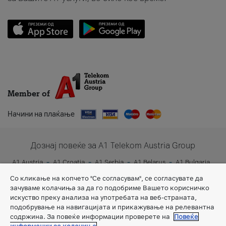
Member of
Начини на плаќање
Дознај повеќе за A1 Telekom Austria Group
A1 Austria
A1 Croatia
A1 Serbia
A1 Belarus
A1 Bulgaria
A1 Slovenia
A1 Digital
Со кликање на копчето "Се согласувам", се согласувате да
зачуваме колачиња за да го подобриме Вашето корисничко
искуство преку анализа на употребата на веб-страната,
подобрување на навигацијата и прикажување на релевантна
содржина. За повеќе информации проверете на
Повеќе