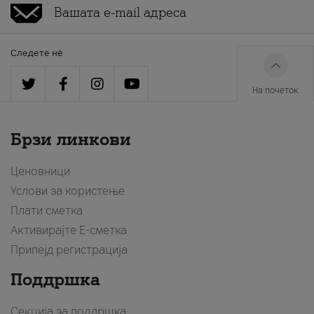
Следете нè
На почеток
Брзи линкови
Ценовници
Услови за користење
Плати сметка
Активирајте Е-сметка
Припејд регистрација
Поддршка
Секција за поддршка