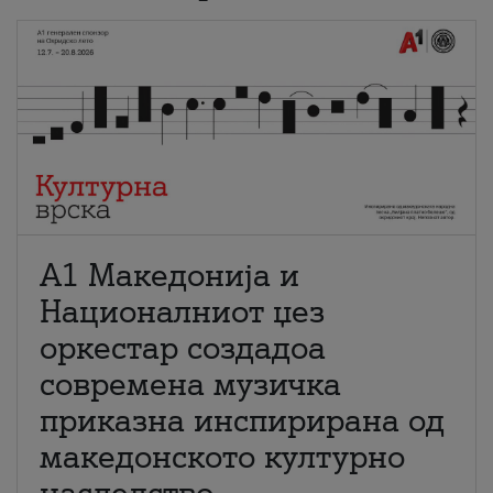
А1 Македонија и
Националниот џез
оркестар создадоа
современа музичка
приказна инспирирана од
македонското културно