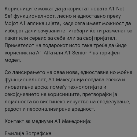
Корисниците можат да ја користат новата А1 Net
Sef функционалност, лесно и едноставно преку
Мојот А1 апликацијата, каде сега имаат можност да
изберат дали зачуваните гигабајти ќе ги разменат за
пакет или сервис за себе или за свој пријател.
Примателот на подарокот исто така треба да биде
корисник на А1 Alfa или A1 Senior Plus тарифен
модел.
Со лансирањето на оваа нова, едноставна но моќна
функционалност, А1 Македонија создава свежа и
иновативна врска помеѓу технологијата и
секојдневието на корисниците, претворајќи ја
лојалноста во вистинско искуство на споделување,
радост и персонализирана вредност.
Контакт за медиуми А1 Македонија:
Емилија Зографска