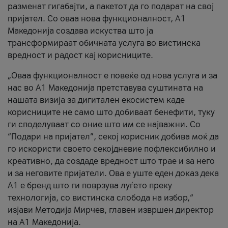
разменат гигабајти, а пакетот да го подарат на свој
пријател. Со оваа нова функционалност, А1
Македонија создава искуства што ја
трансформираат обичната услуга во вистинска
вредност и радост кај корисниците.
„Оваа функционалност е повеќе од нова услуга и за
нас во А1 Македонија претставува суштината на
нашата визија за дигитален екосистем каде
корисниците не само што добиваат бенефити, туку
ги споделуваат со оние што им се најважни. Со
“Подари на пријател”, секој корисник добива моќ да
го искористи своето секојдневие пофлексибилно и
креативно, да создаде вредност што трае и за него
и за неговите пријатели. Ова е уште еден доказ дека
А1 е бренд што ги поврзува луѓето преку
технологија, со вистинска слобода на избор,“
изјави Методија Мирчев, главен извршен директор
на А1 Македонија.