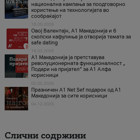
национална кампања за поодговорно
користење на технологијата во
сообраќајот
18.05.2026
Овој Валентајн, A1 Македонија и 6
скопски кафулиња ја отворија темата за
safe dating
16.02.2026
А1 Македонија ја претставува
револуционерната функционалност „
Подари на пријател“ за А1 Алфа
корисници
02.02.2026
Празничен A1 Net Sеf подарок од А1
Македонија за сите корисници
04.12.2025
Слични содржини