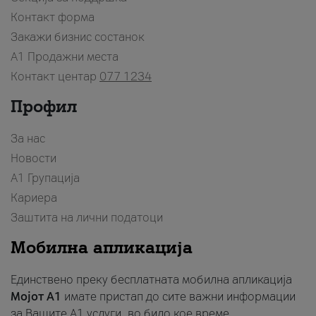
Контакт форма
Закажи бизнис состанок
A1 Продажни места
Контакт центар
077 1234
Профил
За нас
Новости
А1 Групација
Кариера
Заштита на лични податоци
Мобилна апликација
Единствено преку бесплатната мобилна апликација
Мојот A1
имате пристап до сите важни информации
за Вашите A1 услуги, во било кое време.