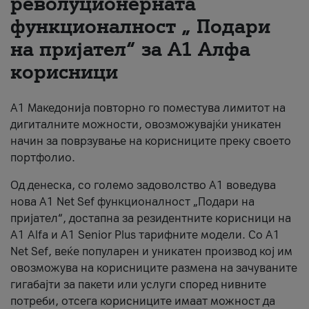
револуционерната
функционалност „ Подари
За нас
на пријател“ за А1 Алфа
#ПодобарОнлајн
корисници
А1 Македонија повторно го поместува лимитот на
дигиталните можности, овозможувајќи уникатен
начин за поврзување на корисниците преку своето
портфолио.
Од денеска, со големо задоволство А1 воведува
нова A1 Net Sef функционалност „Подари на
пријател“, достапна за резидентните корисници на
А1 Alfa и A1 Senior Plus тарифните модели. Со A1
Net Sef, веќе популарен и уникатен производ кој им
овозможува на корисниците размена на зачуваните
гигабајти за пакети или услуги според нивните
потреби, отсега корисниците имаат можност да