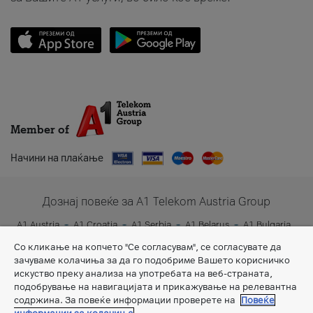
Member of
Начини на плаќање
Дознај повеќе за A1 Telekom Austria Group
A1 Austria
A1 Croatia
A1 Serbia
A1 Belarus
A1 Bulgaria
A1 Slovenia
A1 Digital
Со кликање на копчето "Се согласувам", се согласувате да
зачуваме колачиња за да го подобриме Вашето корисничко
искуство преку анализа на употребата на веб-страната,
подобрување на навигацијата и прикажување на релевантна
содржина. За повеќе информации проверете на
Повеќе