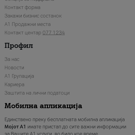
Контакт форма
Закажи бизнис состанок
A1 Продажни места
Контакт центар
077 1234
Профил
За нас
Новости
А1 Групација
Кариера
Заштита на лични податоци
Мобилна апликација
Единствено преку бесплатната мобилна апликација
Мојот A1
имате пристап до сите важни информации
за Вашите A1 услуги, во било кое време.