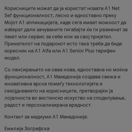
Корисниците можат да ја користат новата А1 Net
Sef функционалност, лесно и едноставно преку
Мојот А1 апликацијата, каде сега имаат можност да
изберат дали зачуваните гигабајти ќе ги разменат за
пакет или сервис за себе или за свој пријател.
Примателот на подарокот исто така треба да биде
корисник на А1 Alfa или A1 Senior Plus тарифен
модел.
Со лансирањето на оваа нова, едноставна но моќна
функционалност, А1 Македонија создава свежа и
иновативна врска помеѓу технологијата и
секојдневието на корисниците, претворајќи ја
лојалноста во вистинско искуство на споделување,
радост и персонализирана вредност.
Контакт за медиуми А1 Македонија:
Емилија Зографска