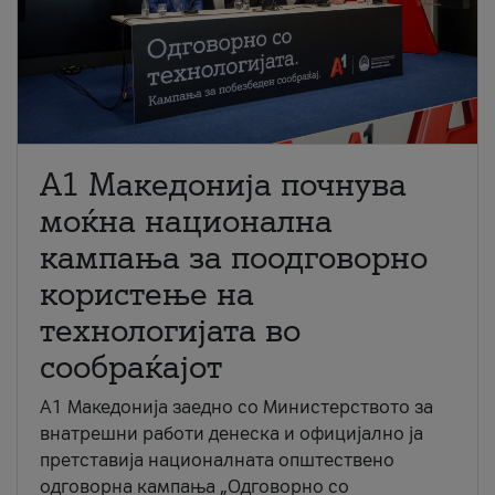
A1 Македонија почнува
моќна национална
кампања за поодговорно
користење на
технологијата во
сообраќајот
A1 Македонија заедно со Министерството за
внатрешни работи денеска и официјално ја
претставија националната општествено
одговорна кампања „Одговорно со