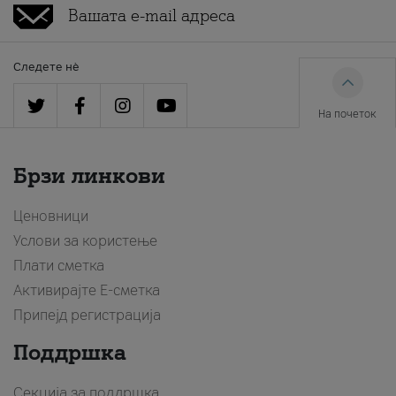
Следете нè
На почеток
Брзи линкови
Ценовници
Услови за користење
Плати сметка
Активирајте Е-сметка
Припејд регистрација
Поддршка
Секција за поддршка