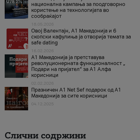
национална кампања за поодговорно
користење на технологијата во
сообраќајот
18.05.2026
Овој Валентајн, A1 Македонија и 6
скопски кафулиња ја отворија темата за
safe dating
16.02.2026
А1 Македонија ја претставува
револуционерната функционалност „
Подари на пријател“ за А1 Алфа
корисници
02.02.2026
Празничен A1 Net Sеf подарок од А1
Македонија за сите корисници
04.12.2025
Слични содржини