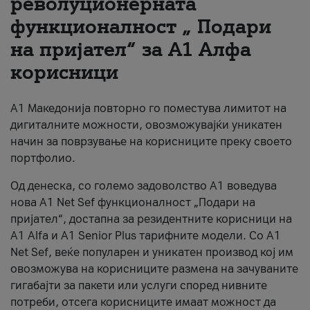
револуционерната
функционалност „ Подари
За нас
на пријател“ за А1 Алфа
#ПодобарОнлајн
корисници
А1 Македонија повторно го поместува лимитот на
дигиталните можности, овозможувајќи уникатен
начин за поврзување на корисниците преку своето
портфолио.
Од денеска, со големо задоволство А1 воведува
нова A1 Net Sef функционалност „Подари на
пријател“, достапна за резидентните корисници на
А1 Alfa и A1 Senior Plus тарифните модели. Со A1
Net Sef, веќе популарен и уникатен производ кој им
овозможува на корисниците размена на зачуваните
гигабајти за пакети или услуги според нивните
потреби, отсега корисниците имаат можност да