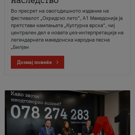
наследство
Во пресрет на овогодишното издание на
фестивалот „Охридско лето“, А1 Македонија ја
претстави кампањата „Културна врска“, чиј
централен дел е новата џез-интерпретација на
легендарната македонска народна песна
„Билјан
Дознај повеќе