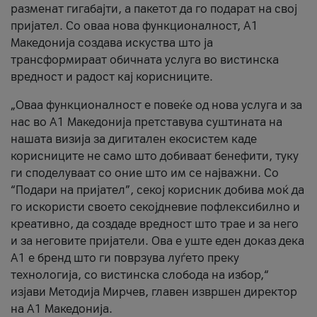
разменат гигабајти, а пакетот да го подарат на свој
пријател. Со оваа нова функционалност, А1
Македонија создава искуства што ја
трансформираат обичната услуга во вистинска
вредност и радост кај корисниците.
„Оваа функционалност е повеќе од нова услуга и за
нас во А1 Македонија претставува суштината на
нашата визија за дигитален екосистем каде
корисниците не само што добиваат бенефити, туку
ги споделуваат со оние што им се најважни. Со
“Подари на пријател”, секој корисник добива моќ да
го искористи своето секојдневие пофлексибилно и
креативно, да создаде вредност што трае и за него
и за неговите пријатели. Ова е уште еден доказ дека
А1 е бренд што ги поврзува луѓето преку
технологија, со вистинска слобода на избор,“
изјави Методија Мирчев, главен извршен директор
на А1 Македонија.