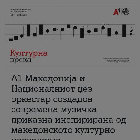
А1 Македонија и
Националниот џез
оркестар создадоа
современа музичка
приказна инспирирана од
македонското културно