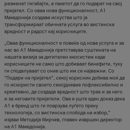
разменат гигабајти, а пакетот да го подарат на свој
пријател. Со оваа нова функционалност, А1
Македонија создава искуства што ја
трансформираат обичната услуга во вистинска
вредност и радост кај корисниците.
„Оваа функционалност е повеќе од нова услуга и за
нас во А1 Македонија претставува суштината на
нашата визија за дигитален екосистем каде
корисниците не само што добиваат бенефити, туку
ги споделуваат со оние што им се најважни. Со
“Подари на пријател”, секој корисник добива моќ да
го искористи своето секојдневие пофлексибилно и
креативно, да создаде вредност што трае и за него
и за неговите пријатели. Ова е уште еден доказ дека
А1 е бренд што ги поврзува луѓето преку
технологија, со вистинска слобода на избор,“
изјави Методија Мирчев, главен извршен директор
на А1 Македонија.