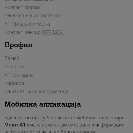
Контакт форма
Закажи бизнис состанок
A1 Продажни места
Контакт центар
077 1234
Профил
За нас
Новости
А1 Групација
Кариера
Заштита на лични податоци
Мобилна апликација
Единствено преку бесплатната мобилна апликација
Мојот A1
имате пристап до сите важни информации
за Вашите A1 услуги, во било кое време.