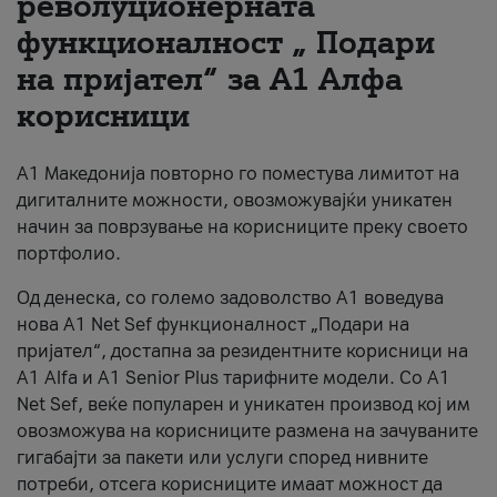
револуционерната
функционалност „ Подари
За нас
на пријател“ за А1 Алфа
#ПодобарОнлајн
корисници
А1 Македонија повторно го поместува лимитот на
дигиталните можности, овозможувајќи уникатен
начин за поврзување на корисниците преку своето
портфолио.
Од денеска, со големо задоволство А1 воведува
нова A1 Net Sef функционалност „Подари на
пријател“, достапна за резидентните корисници на
А1 Alfa и A1 Senior Plus тарифните модели. Со A1
Net Sef, веќе популарен и уникатен производ кој им
овозможува на корисниците размена на зачуваните
гигабајти за пакети или услуги според нивните
потреби, отсега корисниците имаат можност да