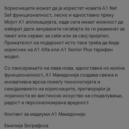
Корисниците можат да ја користат новата А1 Net
Sef функционалност, лесно и едноставно преку
Мојот А1 апликацијата, каде сега имаат можност да
изберат дали зачуваните гигабајти ќе ги разменат за
пакет или сервис за себе или за свој пријател.
Примателот на подарокот исто така треба да биде
корисник на А1 Alfa или A1 Senior Plus тарифен
модел.
Со лансирањето на оваа нова, едноставна но моќна
функционалност, А1 Македонија создава свежа и
иновативна врска помеѓу технологијата и
секојдневието на корисниците, претворајќи ја
лојалноста во вистинско искуство на споделување,
радост и персонализирана вредност.
Контакт за медиуми А1 Македонија:
Емилија Зографска