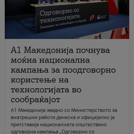
A1 Македонија почнува
моќна национална
кампања за поодговорно
користење на
технологијата во
сообраќајот
A1 Македонија заедно со Министерството за
внатрешни работи денеска и официјално ја
претставија националната општествено
одговорна кампања „Одговорно со