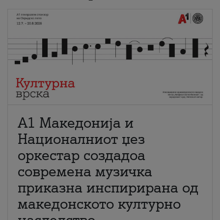
А1 Македонија и
Националниот џез
оркестар создадоа
современа музичка
приказна инспирирана од
македонското културно