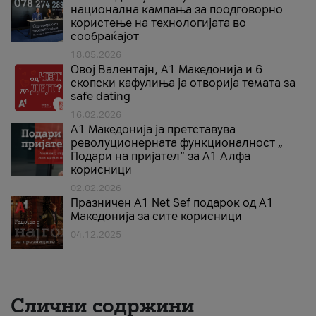
национална кампања за поодговорно
користење на технологијата во
сообраќајот
18.05.2026
Овој Валентајн, A1 Македонија и 6
скопски кафулиња ја отворија темата за
safe dating
16.02.2026
А1 Македонија ја претставува
револуционерната функционалност „
Подари на пријател“ за А1 Алфа
корисници
02.02.2026
Празничен A1 Net Sеf подарок од А1
Македонија за сите корисници
04.12.2025
Слични содржини