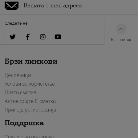
Следете нè
На почеток
Брзи линкови
Ценовници
Услови за користење
Плати сметка
Активирајте Е-сметка
Припејд регистрација
Поддршка
Секција за поддршка