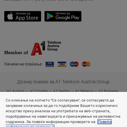
Member of
Начини на плаќање
Дознај повеќе за A1 Telekom Austria Group
A1 Austria
A1 Croatia
A1 Serbia
A1 Belarus
A1 Bulgaria
A1 Slovenia
A1 Digital
Со кликање на копчето "Се согласувам", се согласувате да
зачуваме колачиња за да го подобриме Вашето корисничко
искуство преку анализа на употребата на веб-страната,
подобрување на навигацијата и прикажување на релевантна
содржина. За повеќе информации проверете на
Повеќе