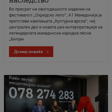
наследство
Во пресрет на овогодишното издание на
фестивалот „Охридско лето“, А1 Македонија ја
претстави кампањата „Културна врска“, чиј
централен дел е новата џез-интерпретација на
легендарната македонска народна песна
„Билјан
Дознај повеќе