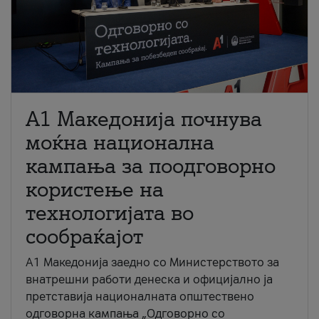
A1 Македонија почнува
моќна национална
кампања за поодговорно
користење на
технологијата во
сообраќајот
A1 Македонија заедно со Министерството за
внатрешни работи денеска и официјално ја
претставија националната општествено
одговорна кампања „Одговорно со