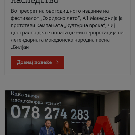
наследство
Во пресрет на овогодишното издание на
фестивалот „Охридско лето“, А1 Македонија ја
претстави кампањата „Културна врска“, чиј
централен дел е новата џез-интерпретација на
легендарната македонска народна песна
„Билјан
Дознај повеќе