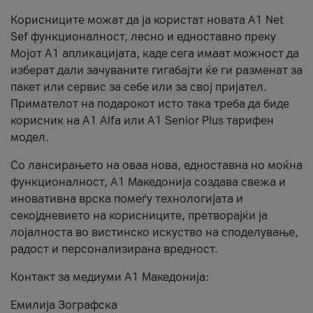
Корисниците можат да ја користат новата А1 Net
Sef функционалност, лесно и едноставно преку
Мојот А1 апликацијата, каде сега имаат можност да
изберат дали зачуваните гигабајти ќе ги разменат за
пакет или сервис за себе или за свој пријател.
Примателот на подарокот исто така треба да биде
корисник на А1 Alfa или A1 Senior Plus тарифен
модел.
Со лансирањето на оваа нова, едноставна но моќна
функционалност, А1 Македонија создава свежа и
иновативна врска помеѓу технологијата и
секојдневието на корисниците, претворајќи ја
лојалноста во вистинско искуство на споделување,
радост и персонализирана вредност.
Контакт за медиуми А1 Македонија:
Емилија Зографска