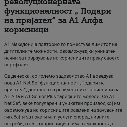
револуционерната
функционалност „ Подари
За нас
на пријател“ за А1 Алфа
#ПодобарОнлајн
корисници
А1 Македонија повторно го поместува лимитот на
дигиталните можности, овозможувајќи уникатен
начин за поврзување на корисниците преку своето
портфолио.
Од денеска, со големо задоволство А1 воведува
нова A1 Net Sef функционалност „Подари на
пријател“, достапна за резидентните корисници на
А1 Alfa и A1 Senior Plus тарифните модели. Со A1
Net Sef, веќе популарен и уникатен производ кој им
овозможува на корисниците размена на зачуваните
гигабајти за пакети или услуги според нивните
потреби, отсега корисниците имаат можност да