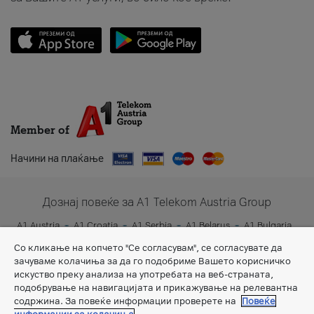
Member of
Начини на плаќање
Дознај повеќе за A1 Telekom Austria Group
A1 Austria
A1 Croatia
A1 Serbia
A1 Belarus
A1 Bulgaria
A1 Slovenia
A1 Digital
Со кликање на копчето "Се согласувам", се согласувате да
зачуваме колачиња за да го подобриме Вашето корисничко
искуство преку анализа на употребата на веб-страната,
подобрување на навигацијата и прикажување на релевантна
содржина. За повеќе информации проверете на
Повеќе