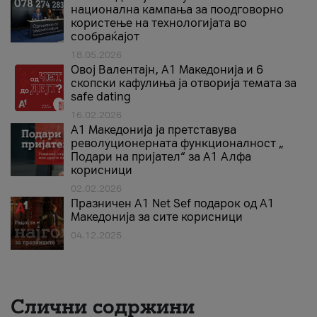
национална кампања за поодговорно
користење на технологијата во
сообраќајот
18.05.2026
Овој Валентајн, A1 Македонија и 6
скопски кафулиња ја отворија темата за
safe dating
16.02.2026
А1 Македонија ја претставува
револуционерната функционалност „
Подари на пријател“ за А1 Алфа
корисници
02.02.2026
Празничен A1 Net Sеf подарок од А1
Македонија за сите корисници
04.12.2025
Слични содржини