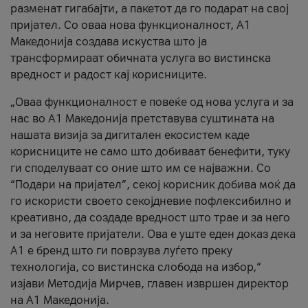
разменат гигабајти, а пакетот да го подарат на свој
пријател. Со оваа нова функционалност, А1
Македонија создава искуства што ја
трансформираат обичната услуга во вистинска
вредност и радост кај корисниците.
„Оваа функционалност е повеќе од нова услуга и за
нас во А1 Македонија претставува суштината на
нашата визија за дигитален екосистем каде
корисниците не само што добиваат бенефити, туку
ги споделуваат со оние што им се најважни. Со
“Подари на пријател”, секој корисник добива моќ да
го искористи своето секојдневие пофлексибилно и
креативно, да создаде вредност што трае и за него
и за неговите пријатели. Ова е уште еден доказ дека
А1 е бренд што ги поврзува луѓето преку
технологија, со вистинска слобода на избор,“
изјави Методија Мирчев, главен извршен директор
на А1 Македонија.