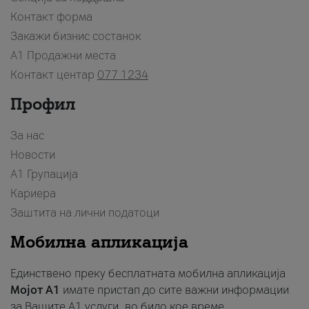
Контакт форма
Закажи бизнис состанок
A1 Продажни места
Контакт центар
077 1234
Профил
За нас
Новости
А1 Групација
Кариера
Заштита на лични податоци
Мобилна апликација
Единствено преку бесплатната мобилна апликација
Мојот A1
имате пристап до сите важни информации
за Вашите A1 услуги, во било кое време.