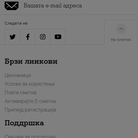
Следете нè
На почеток
Брзи линкови
Ценовници
Услови за користење
Плати сметка
Активирајте Е-сметка
Припејд регистрација
Поддршка
Секција за поддршка