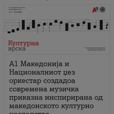
А1 Македонија и
Националниот џез
оркестар создадоа
современа музичка
приказна инспирирана од
македонското културно