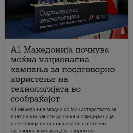
A1 Македонија почнува
моќна национална
кампања за поодговорно
користење на
технологијата во
сообраќајот
A1 Македонија заедно со Министерството за
внатрешни работи денеска и официјално ја
претставија националната општествено
одговорна кампања „Одговорно со