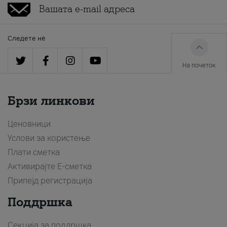
Следете нè
На почеток
Брзи линкови
Ценовници
Услови за користење
Плати сметка
Активирајте Е-сметка
Припејд регистрација
Поддршка
Секција за поддршка