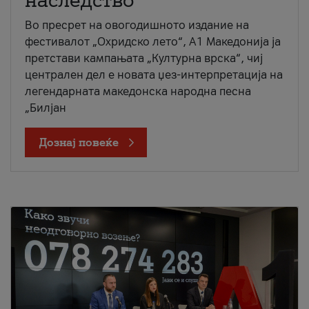
наследство
Во пресрет на овогодишното издание на
фестивалот „Охридско лето“, А1 Македонија ја
претстави кампањата „Културна врска“, чиј
централен дел е новата џез-интерпретација на
легендарната македонска народна песна
„Билјан
Дознај повеќе