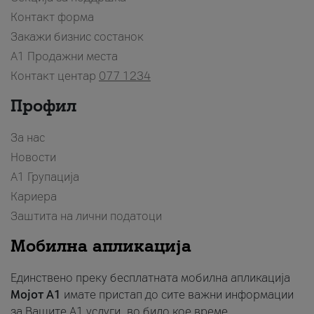
Контакт форма
Закажи бизнис состанок
A1 Продажни места
Контакт центар
077 1234
Профил
За нас
Новости
А1 Групација
Кариера
Заштита на лични податоци
Мобилна апликација
Единствено преку бесплатната мобилна апликација
Мојот A1
имате пристап до сите важни информации
за Вашите A1 услуги, во било кое време.