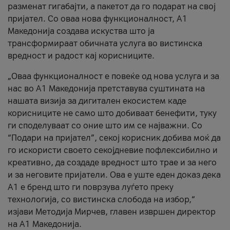
разменат гигабајти, а пакетот да го подарат на свој
пријател. Со оваа нова функционалност, А1
Македонија создава искуства што ја
трансформираат обичната услуга во вистинска
вредност и радост кај корисниците.
„Оваа функционалност е повеќе од нова услуга и за
нас во А1 Македонија претставува суштината на
нашата визија за дигитален екосистем каде
корисниците не само што добиваат бенефити, туку
ги споделуваат со оние што им се најважни. Со
“Подари на пријател”, секој корисник добива моќ да
го искористи своето секојдневие пофлексибилно и
креативно, да создаде вредност што трае и за него
и за неговите пријатели. Ова е уште еден доказ дека
А1 е бренд што ги поврзува луѓето преку
технологија, со вистинска слобода на избор,“
изјави Методија Мирчев, главен извршен директор
на А1 Македонија.