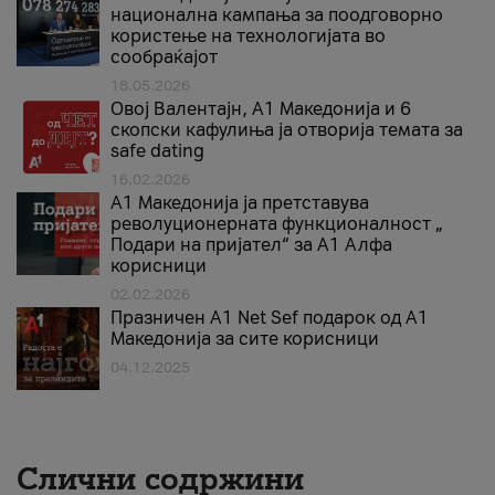
национална кампања за поодговорно
користење на технологијата во
сообраќајот
18.05.2026
Овој Валентајн, A1 Македонија и 6
скопски кафулиња ја отворија темата за
safe dating
16.02.2026
А1 Македонија ја претставува
револуционерната функционалност „
Подари на пријател“ за А1 Алфа
корисници
02.02.2026
Празничен A1 Net Sеf подарок од А1
Македонија за сите корисници
04.12.2025
Слични содржини