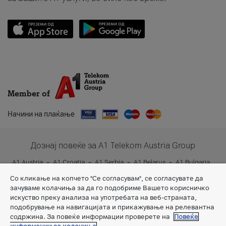
Member of
Начини на плаќање
Дознај повеќе за A1 Telekom Austria Group
A1 Austria
A1 Croatia
A1 Serbia
A1 Belarus
A1 Bulgaria
A1 Slovenia
A1 Digital
Со кликање на копчето "Се согласувам", се согласувате да
зачуваме колачиња за да го подобриме Вашето корисничко
искуство преку анализа на употребата на веб-страната,
подобрување на навигацијата и прикажување на релевантна
содржина. За повеќе информации проверете на
Повеќе