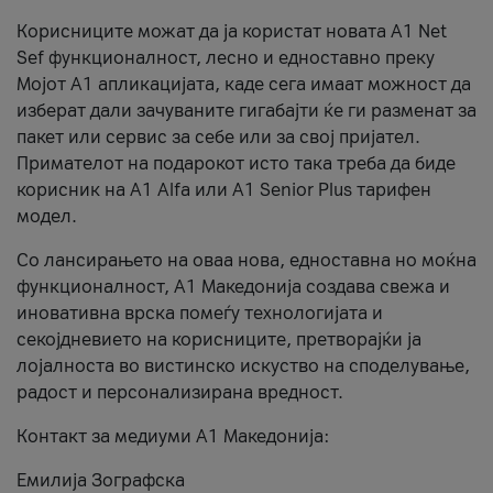
Корисниците можат да ја користат новата А1 Net
Sef функционалност, лесно и едноставно преку
Мојот А1 апликацијата, каде сега имаат можност да
изберат дали зачуваните гигабајти ќе ги разменат за
пакет или сервис за себе или за свој пријател.
Примателот на подарокот исто така треба да биде
корисник на А1 Alfa или A1 Senior Plus тарифен
модел.
Со лансирањето на оваа нова, едноставна но моќна
функционалност, А1 Македонија создава свежа и
иновативна врска помеѓу технологијата и
секојдневието на корисниците, претворајќи ја
лојалноста во вистинско искуство на споделување,
радост и персонализирана вредност.
Контакт за медиуми А1 Македонија:
Емилија Зографска