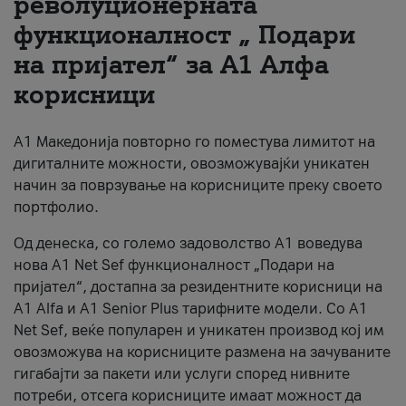
револуционерната
функционалност „ Подари
За нас
на пријател“ за А1 Алфа
#ПодобарОнлајн
корисници
А1 Македонија повторно го поместува лимитот на
дигиталните можности, овозможувајќи уникатен
начин за поврзување на корисниците преку своето
портфолио.
Од денеска, со големо задоволство А1 воведува
нова A1 Net Sef функционалност „Подари на
пријател“, достапна за резидентните корисници на
А1 Alfa и A1 Senior Plus тарифните модели. Со A1
Net Sef, веќе популарен и уникатен производ кој им
овозможува на корисниците размена на зачуваните
гигабајти за пакети или услуги според нивните
потреби, отсега корисниците имаат можност да