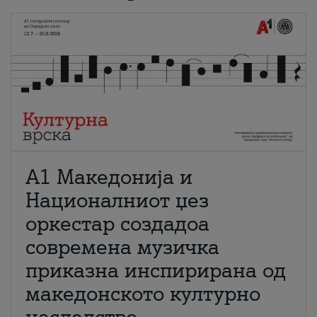
А1 Македонија и
Националниот џез
оркестар создадоа
современа музичка
приказна инспирирана од
македонското културно