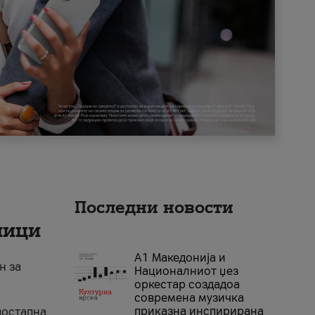
Последни новости
ници
А1 Македонија и
н за
Националниот џез
оркестар создадоа
современа музичка
приказна инспирирана
достапна