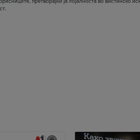
корисниците, претворајќи ја лојалноста во вистинско ис
ст.