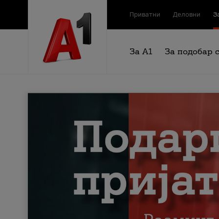
Приватни
Деловни
З
За А1
За подобар 