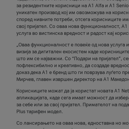
за резидентните корисници на А1 Alfa и A1 Senio
уникатен производ кој им овозможува на корисни
според нивните потреби, отсега корисниците има
свој пријател. Со оваа нова функционалност, А
услуга во вистинска вредност и радост кај кори
„Оваа функционалност е повеќе од нова услуга и
визија за дигитален екосистем каде корисниците
што им се најважни. Со “Подари на пријател”, с
пофлексибилно и креативно, да создаде вредност
доказ дека А1 е бренд што ги поврзува луѓето пр
Мирчев, главен извршен директор на А1 Македон
Корисниците можат да ја користат новата А1 Net
апликацијата, каде сега имаат можност да избера
за себе или за свој пријател. Примателот на пода
Plus тарифен модел.
Со лансирањето на оваа нова, едноставна но м