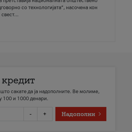
ја претставија националната општествено
говорно со технологијата“, насочена кон
свест...
 кредит
а што сакате да ја надополните. Ве молиме,
у 100 и 1000 денари.
-
+
Надополни