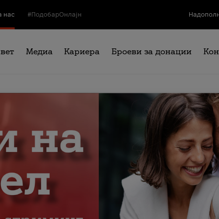
а нас
#ПодобарОнлајн
Надополн
свет
Медиа
Кариера
Броеви за донации
Кон