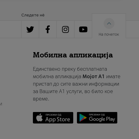
Следете нè
На почеток
Мобилна апликација
Единствено преку бесплатната
мобилна апликација
Мојот A1
имате
пристап до сите важни информации
за Вашите A1 услуги, во било кое
време.
и