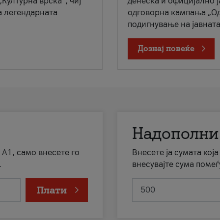
„Културна врска“, чиј
денеска и официјално 
а легендарната
одговорна кампања „Од
подигнување на јавната 
Дознај повеќе
Надополни
 А1, само внесете го
Внесете ја сумата кој
.
внесувајте сума помеѓ
Плати