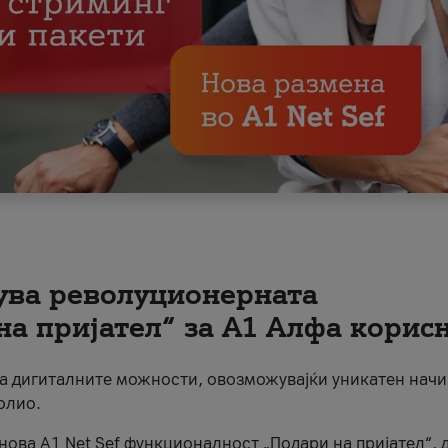
вува револуционерната
на пријател“ за А1 Алфа корис
на дигиталните можности, овозможувајќи уникатен начи
олио.
нова A1 Net Sef функционалност „Подари на пријател“, 