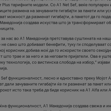
r Plus тарифните модели. Со A1 Net Sef, веќе популарен 
ците размена на зачуваните гигабајти за пакети или ус
ат можност да разменат гигабајти, а пакетот да го пода
1 Македонија создава искуства што ја трансформираат о
сниците.
 за нас во А1 Македонија претставува суштината на наш
 не само што добиваат бенефити, туку ги споделуваат с
екој корисник добива моќ да го искористи своето секојд
 што трае и за него и за неговите пријатели. Ова е ушт
еку технологија, со вистинска слобода на избор,“ изјави
ија.
 Sef функционалност, лесно и едноставно преку Мојот 
т дали зачуваните гигабајти ќе ги разменат за пакет ил
рокот исто така треба да биде корисник на А1 Alfa или A
оќна функционалност, А1 Македонија создава свежа и и