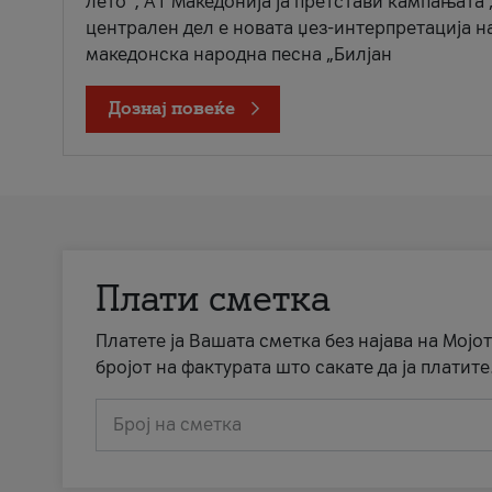
лето“, А1 Македонија ја претстави кампањата 
централен дел е новата џез-интерпретација н
македонска народна песна „Билјан
Дознај повеќе
Плати сметка
Платете ја Вашата сметка без најава на Мојот
бројот на фактурата што сакате да ја платите
Број на сметка