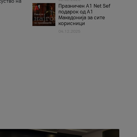
куство на
Празничен A1 Net Sеf
подарок од А1
Македонија за сите
корисници
04.12.2025