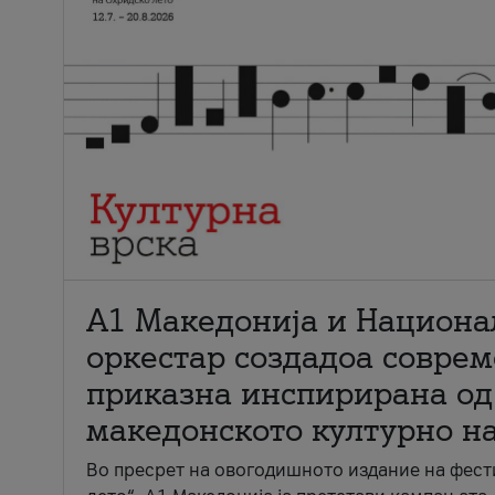
А1 Македонија и Национа
оркестар создадоа совре
приказна инспирирана од
македонското културно н
Во пресрет на овогодишното издание на фест