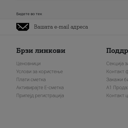
Бидете во тек
Брзи линкови
Подд
Ценовници
Секција 
Услови за користење
Контакт 
Плати сметка
Закажи б
Активирајте Е-сметка
A1 Прода
Припејд регистрација
Контакт 