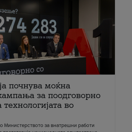
ја почнува моќна
кампања за поодговорно
 технологијата во
со Министерството за внатрешни работи