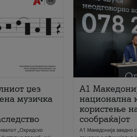
лниот џез
A1 Македони
мена музичка
национална 
користење на
аследство
сообраќајот
ивалот „Охридско
A1 Македонија заедно 