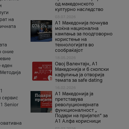
од македонското
и
културно наследство
луги
03.07.2026
рат на
A1 Македонија почнува
бичната
моќна национална
кампања за поодговорно
користење на
ата
технологијата во
сообраќајот
о оние
18.05.2026
невие
Овој Валентајн, A1
е еден
Македонија и 6 скопски
 Методија
кафулиња ја отворија
темата за safe dating
16.02.2026
А1
А1 Македонија ја
и сервис
претставува
1 Senior
револуционерната
функционалност „
Подари на пријател“ за
А1 Алфа корисници
новативна
02.02.2026