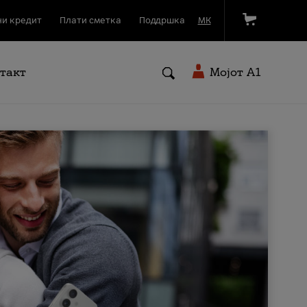
и кредит
Плати сметка
Поддршка
МК
такт
Мојот A1