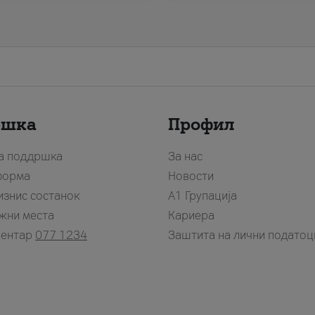
ршка
Профил
за поддршка
За нас
форма
Новости
изнис состанок
А1 Групација
жни места
Кариера
центар
077 1234
Заштита на лични податоц