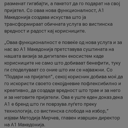
разменат гигабајти, а пакетот да го подарат на свој
пријател. Со оваа нова функционалност, А1
Македонија создава искуства што ја
трансформираат обичната услуга во вистинска
вредност и радост кај корисниците.
„Оваа функционалност е повеќе од нова услуга и за
нас во А1 Македонија претставува суштината на
нашата визија за дигитален екосистем каде
корисниците не само што добиваат бенефити, туку
ги споделуваат со оние што им се најважни. Со
“Подари на пријател”, секој корисник добива моќ да
го искористи своето секојдневие пофлексибилно и
креативно, да создаде вредност што трае и за него
и за неговите пријатели. Ова е уште еден доказ дека
А1 е бренд што ги поврзува луѓето преку
технологија, со вистинска слобода на избор,“
изјави Методија Мирчев, главен извршен директор
на А1 Македонија.