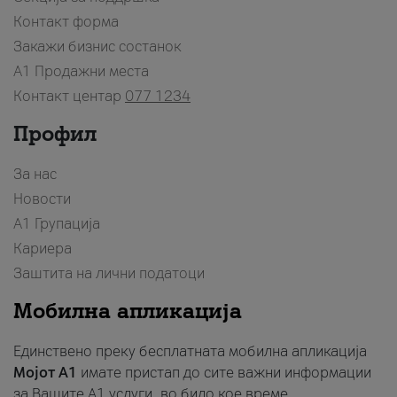
Контакт форма
Закажи бизнис состанок
A1 Продажни места
Контакт центар
077 1234
Профил
За нас
Новости
А1 Групација
Кариера
Заштита на лични податоци
Мобилна апликација
Единствено преку бесплатната мобилна апликација
Мојот A1
имате пристап до сите важни информации
за Вашите A1 услуги, во било кое време.