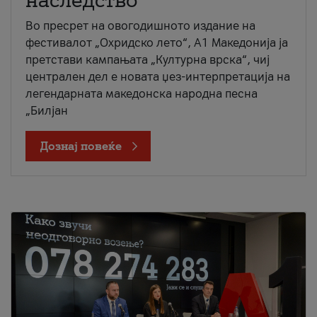
наследство
Во пресрет на овогодишното издание на
фестивалот „Охридско лето“, А1 Македонија ја
претстави кампањата „Културна врска“, чиј
централен дел е новата џез-интерпретација на
легендарната македонска народна песна
„Билјан
Дознај повеќе