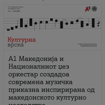
А1 Македонија и
Националниот џез
оркестар создадоа
современа музичка
приказна инспирирана од
македонското културно