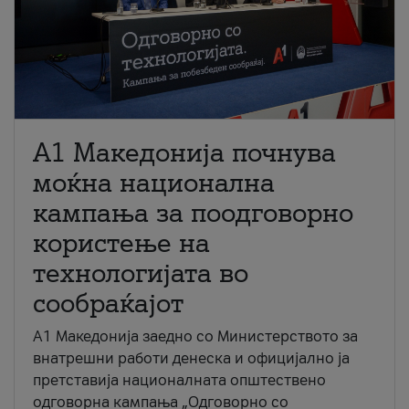
A1 Македонија почнува
моќна национална
кампања за поодговорно
користење на
технологијата во
сообраќајот
A1 Македонија заедно со Министерството за
внатрешни работи денеска и официјално ја
претставија националната општествено
одговорна кампања „Одговорно со