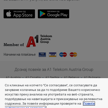
Member of
Начини на плаќање
Дознај повеќе за A1 Telekom Austria Group
A1 Austria
A1 Croatia
A1 Serbia
A1 Belarus
A1 Bulgaria
A1 Slovenia
A1 Digital
Со кликање на копчето "Се согласувам", се согласувате да
зачуваме колачиња за да го подобриме Вашето корисничко
искуство преку анализа на употребата на веб-страната,
подобрување на навигацијата и прикажување на релевантна
содржина. За повеќе информации проверете на
Повеќе