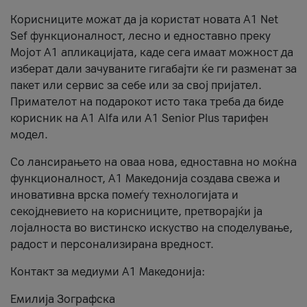
Корисниците можат да ја користат новата А1 Net
Sef функционалност, лесно и едноставно преку
Мојот А1 апликацијата, каде сега имаат можност да
изберат дали зачуваните гигабајти ќе ги разменат за
пакет или сервис за себе или за свој пријател.
Примателот на подарокот исто така треба да биде
корисник на А1 Alfa или A1 Senior Plus тарифен
модел.
Со лансирањето на оваа нова, едноставна но моќна
функционалност, А1 Македонија создава свежа и
иновативна врска помеѓу технологијата и
секојдневието на корисниците, претворајќи ја
лојалноста во вистинско искуство на споделување,
радост и персонализирана вредност.
Контакт за медиуми А1 Македонија:
Емилија Зографска