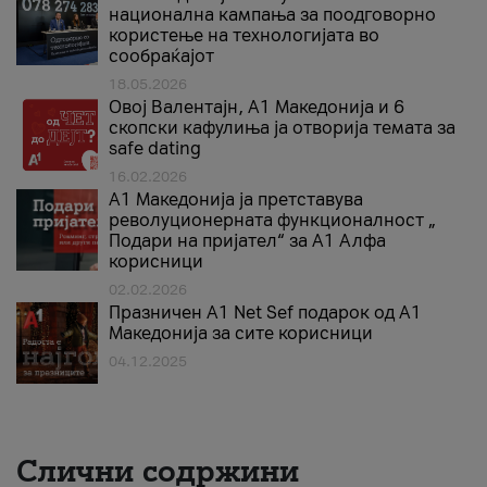
национална кампања за поодговорно
користење на технологијата во
сообраќајот
18.05.2026
Овој Валентајн, A1 Македонија и 6
скопски кафулиња ја отворија темата за
safe dating
16.02.2026
А1 Македонија ја претставува
револуционерната функционалност „
Подари на пријател“ за А1 Алфа
корисници
02.02.2026
Празничен A1 Net Sеf подарок од А1
Македонија за сите корисници
04.12.2025
Слични содржини