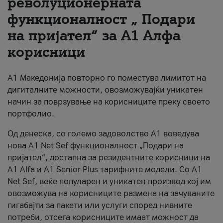
револуционерната
функционалност „ Подари
За нас
на пријател“ за А1 Алфа
#ПодобарОнлајн
корисници
А1 Македонија повторно го поместува лимитот на
дигиталните можности, овозможувајќи уникатен
начин за поврзување на корисниците преку своето
портфолио.
Од денеска, со големо задоволство А1 воведува
нова A1 Net Sef функционалност „Подари на
пријател“, достапна за резидентните корисници на
А1 Alfa и A1 Senior Plus тарифните модели. Со A1
Net Sef, веќе популарен и уникатен производ кој им
овозможува на корисниците размена на зачуваните
гигабајти за пакети или услуги според нивните
потреби, отсега корисниците имаат можност да