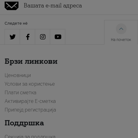
Следете нè
На почеток
Брзи линкови
Ценовници
Услови за користење
Плати сметка
Активирајте Е-сметка
Припејд регистрација
Поддршка
Секција за поддршка