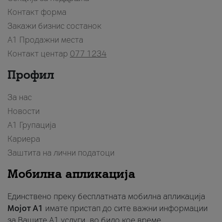
Контакт форма
Закажи бизнис состанок
A1 Продажни места
Контакт центар
077 1234
Профил
За нас
Новости
А1 Групација
Кариера
Заштита на лични податоци
Мобилна апликација
Единствено преку бесплатната мобилна апликација
Мојот A1
имате пристап до сите важни информации
за Вашите A1 услуги, во било кое време.