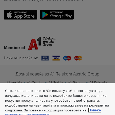
Member of
Начини на плаќање
Дознај повеќе за A1 Telekom Austria Group
A1 Austria
A1 Croatia
A1 Serbia
A1 Belarus
A1 Bulgaria
A1 Slovenia
A1 Digital
Со кликање на копчето "Се согласувам", се согласувате да
зачуваме колачиња за да го подобриме Вашето корисничко
искуство преку анализа на употребата на веб-страната,
подобрување на навигацијата и прикажување на релевантна
содржина. За повеќе информации проверете на
Повеќе