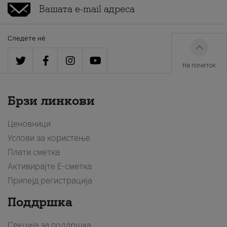
Следете нè
На почеток
Брзи линкови
Ценовници
Услови за користење
Плати сметка
Активирајте Е-сметка
Припејд регистрација
Поддршка
Секција за поддршка