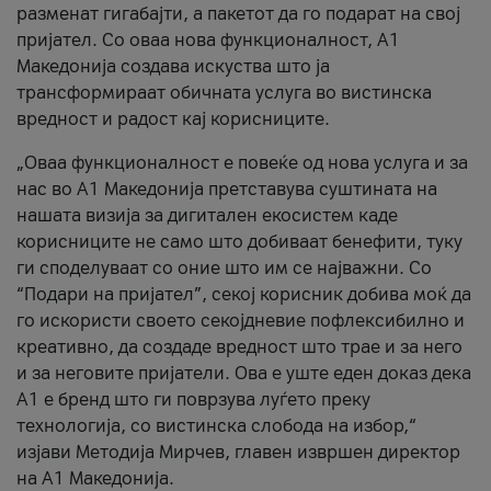
разменат гигабајти, а пакетот да го подарат на свој
пријател. Со оваа нова функционалност, А1
Македонија создава искуства што ја
трансформираат обичната услуга во вистинска
вредност и радост кај корисниците.
„Оваа функционалност е повеќе од нова услуга и за
нас во А1 Македонија претставува суштината на
нашата визија за дигитален екосистем каде
корисниците не само што добиваат бенефити, туку
ги споделуваат со оние што им се најважни. Со
“Подари на пријател”, секој корисник добива моќ да
го искористи своето секојдневие пофлексибилно и
креативно, да создаде вредност што трае и за него
и за неговите пријатели. Ова е уште еден доказ дека
А1 е бренд што ги поврзува луѓето преку
технологија, со вистинска слобода на избор,“
изјави Методија Мирчев, главен извршен директор
на А1 Македонија.