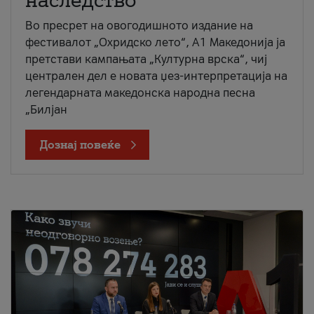
наследство
Во пресрет на овогодишното издание на
фестивалот „Охридско лето“, А1 Македонија ја
претстави кампањата „Културна врска“, чиј
централен дел е новата џез-интерпретација на
легендарната македонска народна песна
„Билјан
Дознај повеќе