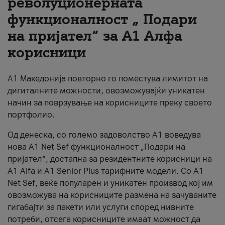
револуционерната
функционалност „ Подари
За нас
на пријател“ за А1 Алфа
#ПодобарОнлајн
корисници
А1 Македонија повторно го поместува лимитот на
дигиталните можности, овозможувајќи уникатен
начин за поврзување на корисниците преку своето
портфолио.
Од денеска, со големо задоволство А1 воведува
нова A1 Net Sef функционалност „Подари на
пријател“, достапна за резидентните корисници на
А1 Alfa и A1 Senior Plus тарифните модели. Со A1
Net Sef, веќе популарен и уникатен производ кој им
овозможува на корисниците размена на зачуваните
гигабајти за пакети или услуги според нивните
потреби, отсега корисниците имаат можност да