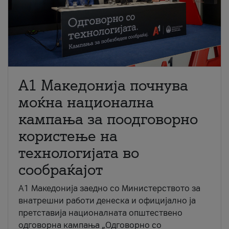
A1 Македонија почнува
моќна национална
кампања за поодговорно
користење на
технологијата во
сообраќајот
A1 Македонија заедно со Министерството за
внатрешни работи денеска и официјално ја
претставија националната општествено
одговорна кампања „Одговорно со