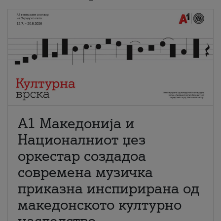
А1 Македонија и
Националниот џез
оркестар создадоа
современа музичка
приказна инспирирана од
македонското културно