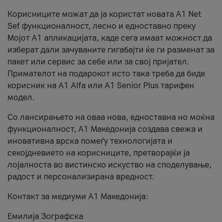
Корисниците можат да ја користат новата А1 Net
Sef функционалност, лесно и едноставно преку
Мојот А1 апликацијата, каде сега имаат можност да
изберат дали зачуваните гигабајти ќе ги разменат за
пакет или сервис за себе или за свој пријател.
Примателот на подарокот исто така треба да биде
корисник на А1 Alfa или A1 Senior Plus тарифен
модел.
Со лансирањето на оваа нова, едноставна но моќна
функционалност, А1 Македонија создава свежа и
иновативна врска помеѓу технологијата и
секојдневието на корисниците, претворајќи ја
лојалноста во вистинско искуство на споделување,
радост и персонализирана вредност.
Контакт за медиуми А1 Македонија:
Емилија Зографска