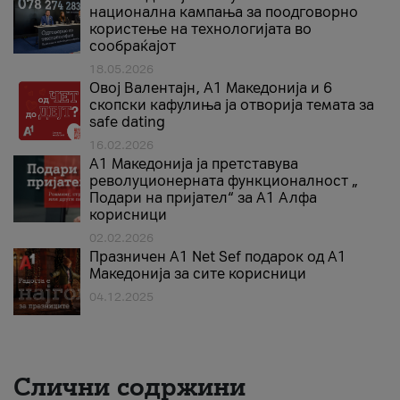
национална кампања за поодговорно
користење на технологијата во
сообраќајот
18.05.2026
Овој Валентајн, A1 Македонија и 6
скопски кафулиња ја отворија темата за
safe dating
16.02.2026
А1 Македонија ја претставува
револуционерната функционалност „
Подари на пријател“ за А1 Алфа
корисници
02.02.2026
Празничен A1 Net Sеf подарок од А1
Македонија за сите корисници
04.12.2025
Слични содржини