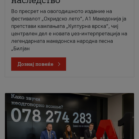
наследство
Во пресрет на овогодишното издание на
фестивалот „Охридско лето“, А1 Македонија ја
претстави кампањата „Културна врска“, чиј
централен дел е новата џез-интерпретација на
легендарната македонска народна песна
„Билјан
Дознај повеќе