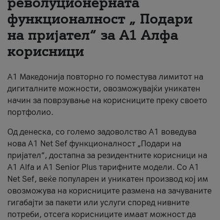
револуционерната
функционалност „ Подари
За нас
на пријател“ за А1 Алфа
#ПодобарОнлајн
корисници
А1 Македонија повторно го поместува лимитот на
дигиталните можности, овозможувајќи уникатен
начин за поврзување на корисниците преку своето
портфолио.
Од денеска, со големо задоволство А1 воведува
нова A1 Net Sef функционалност „Подари на
пријател“, достапна за резидентните корисници на
А1 Alfa и A1 Senior Plus тарифните модели. Со A1
Net Sef, веќе популарен и уникатен производ кој им
овозможува на корисниците размена на зачуваните
гигабајти за пакети или услуги според нивните
потреби, отсега корисниците имаат можност да