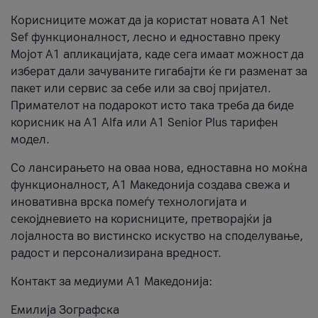
Корисниците можат да ја користат новата А1 Net
Sef функционалност, лесно и едноставно преку
Мојот А1 апликацијата, каде сега имаат можност да
изберат дали зачуваните гигабајти ќе ги разменат за
пакет или сервис за себе или за свој пријател.
Примателот на подарокот исто така треба да биде
корисник на А1 Alfa или A1 Senior Plus тарифен
модел.
Со лансирањето на оваа нова, едноставна но моќна
функционалност, А1 Македонија создава свежа и
иновативна врска помеѓу технологијата и
секојдневието на корисниците, претворајќи ја
лојалноста во вистинско искуство на споделување,
радост и персонализирана вредност.
Контакт за медиуми А1 Македонија:
Емилија Зографска