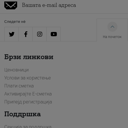
Следете нè
На почеток
Брзи линкови
Ценовници
Услови за користење
Плати сметка
Активирајте Е-сметка
Припејд регистрација
Поддршка
Секција за поддршка