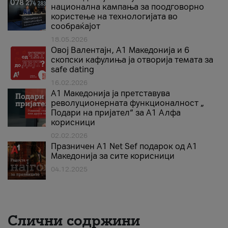
национална кампања за поодговорно
користење на технологијата во
сообраќајот
18.05.2026
Овој Валентајн, A1 Македонија и 6
скопски кафулиња ја отворија темата за
safe dating
16.02.2026
А1 Македонија ја претставува
револуционерната функционалност „
Подари на пријател“ за А1 Алфа
корисници
02.02.2026
Празничен A1 Net Sеf подарок од А1
Македонија за сите корисници
04.12.2025
Слични содржини