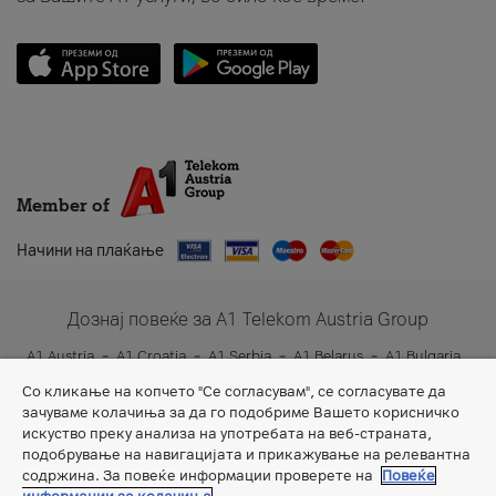
Member of
Начини на плаќање
Дознај повеќе за A1 Telekom Austria Group
A1 Austria
A1 Croatia
A1 Serbia
A1 Belarus
A1 Bulgaria
A1 Slovenia
A1 Digital
Со кликање на копчето "Се согласувам", се согласувате да
зачуваме колачиња за да го подобриме Вашето корисничко
искуство преку анализа на употребата на веб-страната,
подобрување на навигацијата и прикажување на релевантна
содржина. За повеќе информации проверете на
Повеќе