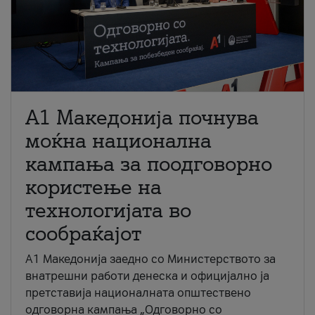
A1 Македонија почнува
моќна национална
кампања за поодговорно
користење на
технологијата во
сообраќајот
A1 Македонија заедно со Министерството за
внатрешни работи денеска и официјално ја
претставија националната општествено
одговорна кампања „Одговорно со