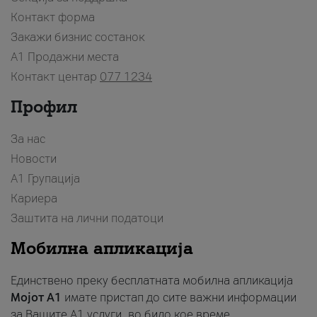
Контакт форма
Закажи бизнис состанок
A1 Продажни места
Контакт центар
077 1234
Профил
За нас
Новости
А1 Групација
Кариера
Заштита на лични податоци
Мобилна апликација
Единствено преку бесплатната мобилна апликација
Мојот A1
имате пристап до сите важни информации
за Вашите A1 услуги, во било кое време.