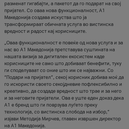
разменат гигабајти, а пакетот да го подарат на свој
пријател. Со оваа нова функционалност, А1
Македонија создава искуства што ја
трансформираат обичната услуга во вистинска
вредност и радост кај корисниците.
„Оваа функционалност е повеќе од нова услуга и за
нас во А1 Македонија претставува суштината на
нашата визија за дигитален екосистем каде
корисниците не само што добиваат бенефити, туку
ги споделуваат со оние што им се најважни. Со
“Подари на пријател”, секој корисник добива моќ да
го искористи своето секојдневие пофлексибилно и
креативно, да создаде вредност што трае и за него
и за неговите пријатели. Ова е уште еден доказ дека
А1 е бренд што ги поврзува луѓето преку
технологија, со вистинска слобода на избор,“
изјави Методија Мирчев, главен извршен директор
на А1 Македонија.