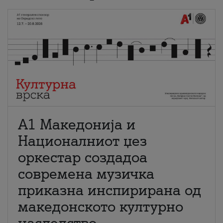
А1 Македонија и
Националниот џез
оркестар создадоа
современа музичка
приказна инспирирана од
македонското културно