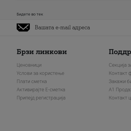
Бидете во тек
Брзи линкови
Подд
Ценовници
Секција 
Услови за користење
Контакт 
Плати сметка
Закажи б
Активирајте Е-сметка
A1 Прода
Припејд регистрација
Контакт 