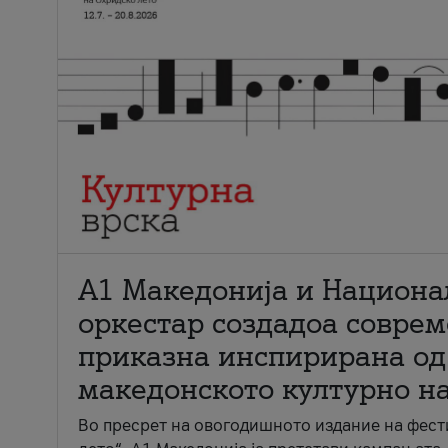
А1 Македонија и Национа
оркестар создадоа совре
приказна инспирирана од
македонското културно н
Во пресрет на овогодишното издание на фест