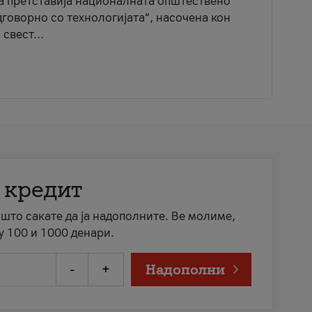
ја претставија националната општествено
говорно со технологијата“, насочена кон
свест...
 кредит
а што сакате да ја надополните. Ве молиме,
у 100 и 1000 денари.
-
+
Надополни