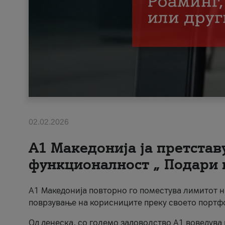
02.02.2026
А1 Македонија ја претста
функционалност „ Подари 
А1 Македонија повторно го поместува лимитот 
поврзување на корисниците преку своето портф
Од денеска, со големо задоволство А1 воведува 