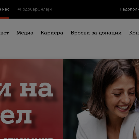
а нас
#ПодобарОнлајн
Надополн
свет
Медиа
Кариера
Броеви за донации
Кон