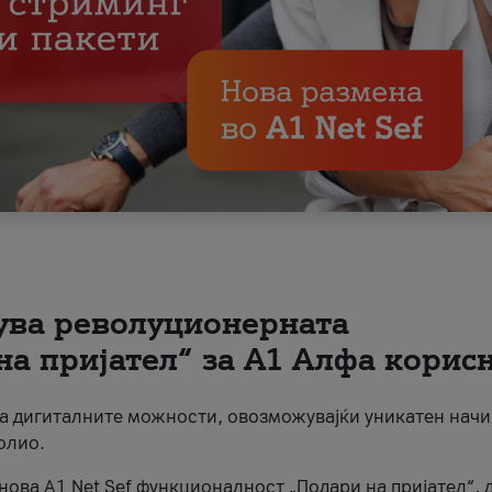
вува револуционерната
на пријател“ за А1 Алфа корис
на дигиталните можности, овозможувајќи уникатен начи
олио.
нова A1 Net Sef функционалност „Подари на пријател“, 