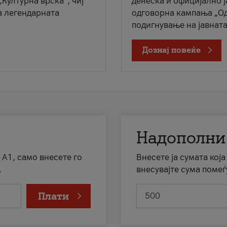
„Културна врска“, чиј
денеска и официјално 
а легендарната
одговорна кампања „Од
подигнување на јавната 
Дознај повеќе
Надополни
 А1, само внесете го
Внесете ја сумата кој
.
внесувајте сума помеѓ
Плати