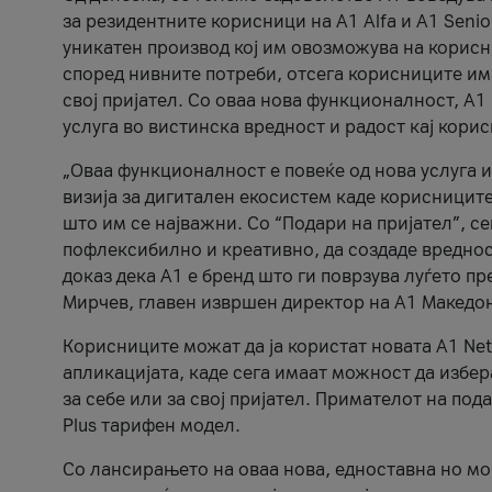
за резидентните корисници на А1 Alfa и A1 Senio
уникатен производ кој им овозможува на корисни
според нивните потреби, отсега корисниците има
свој пријател. Со оваа нова функционалност, А
услуга во вистинска вредност и радост кај кори
„Оваа функционалност е повеќе од нова услуга и
визија за дигитален екосистем каде корисниците
што им се најважни. Со “Подари на пријател”, с
пофлексибилно и креативно, да создаде вредност
доказ дека А1 е бренд што ги поврзува луѓето пр
Мирчев, главен извршен директор на А1 Македон
Корисниците можат да ја користат новата А1 Net
апликацијата, каде сега имаат можност да избера
за себе или за свој пријател. Примателот на пода
Plus тарифен модел.
Со лансирањето на оваа нова, едноставна но м