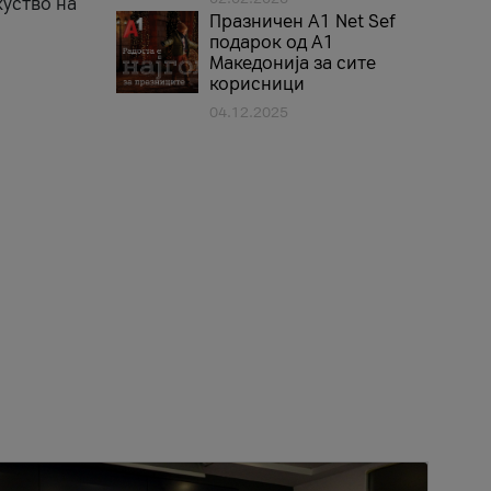
куство на
Празничен A1 Net Sеf
подарок од А1
Македонија за сите
корисници
04.12.2025