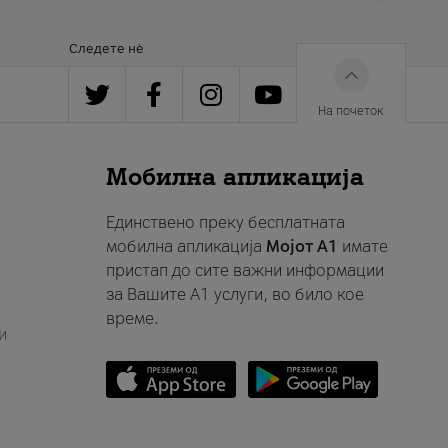
Следете нè
На почеток
Мобилна апликација
Единствено преку бесплатната
мобилна апликација
Мојот A1
имате
пристап до сите важни информации
за Вашите A1 услуги, во било кое
време.
и