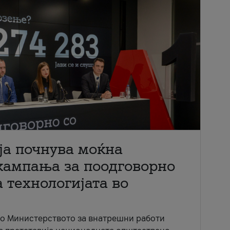
ја почнува моќна
кампања за поодговорно
 технологијата во
со Министерството за внатрешни работи