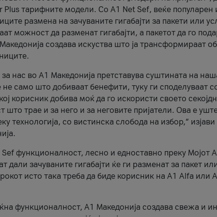
r Plus тарифните модели. Со A1 Net Sef, веќе популарен 
ците размена на зачуваните гигабајти за пакети или ус
ат можност да разменат гигабајти, а пакетот да го пода
1 Македонија создава искуства што ја трансформираат о
сниците.
 за нас во А1 Македонија претставува суштината на наш
 не само што добиваат бенефити, туку ги споделуваат с
екој корисник добива моќ да го искористи своето секојд
 што трае и за него и за неговите пријатели. Ова е ушт
еку технологија, со вистинска слобода на избор,“ изјави
ија.
 Sef функционалност, лесно и едноставно преку Мојот 
т дали зачуваните гигабајти ќе ги разменат за пакет ил
рокот исто така треба да биде корисник на А1 Alfa или A
оќна функционалност, А1 Македонија создава свежа и и