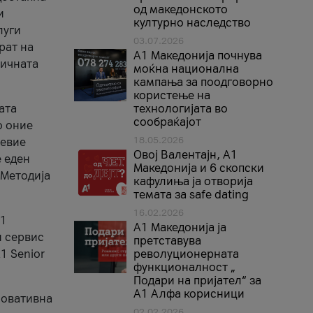
од македонското
и
културно наследство
луги
03.07.2026
рат на
A1 Македонија почнува
бичната
моќна национална
кампања за поодговорно
користење на
ата
технологијата во
сообраќајот
о оние
18.05.2026
невие
Овој Валентајн, A1
е еден
Македонија и 6 скопски
 Методија
кафулиња ја отворија
темата за safe dating
16.02.2026
А1
А1 Македонија ја
и сервис
претставува
1 Senior
револуционерната
функционалност „
Подари на пријател“ за
А1 Алфа корисници
новативна
02.02.2026