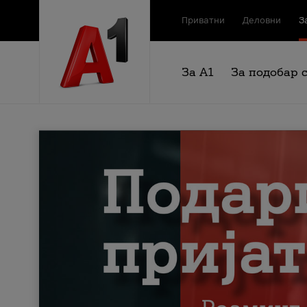
Приватни
Деловни
З
За А1
За подобар 