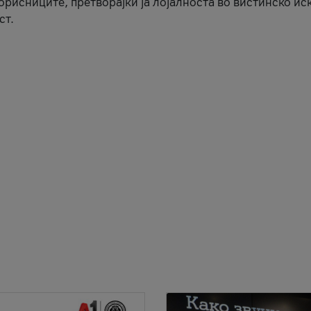
корисниците, претворајќи ја лојалноста во вистинско ис
ст.