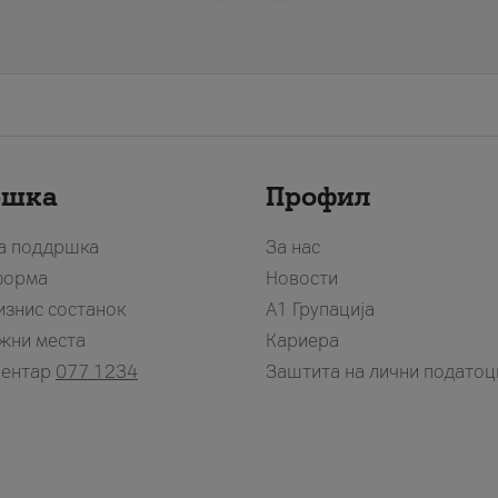
ршка
Профил
за поддршка
За нас
форма
Новости
изнис состанок
А1 Групација
жни места
Кариера
центар
077 1234
Заштита на лични податоц