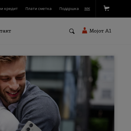
и кредит
Плати сметка
Поддршка
МК
такт
Мојот A1