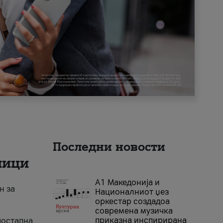
Последни новости
ници
А1 Македонија и
н за
Националниот џез
оркестар создадоа
современа музичка
приказна инспирирана
достапна