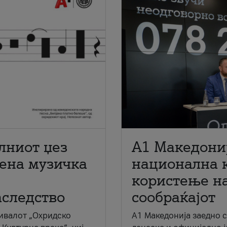
лниот џез
A1 Македони
мена музичка
национална 
користење на
аследство
сообраќајот
ивалот „Охридско
A1 Македонија заедно 