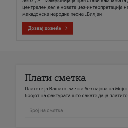
лето“, А1 Македонија ја претстави кампањата 
централен дел е новата џез-интерпретација н
македонска народна песна „Билјан
Дознај повеќе
Плати сметка
Платете ја Вашата сметка без најава на Мојот
бројот на фактурата што сакате да ја платите
Број на сметка