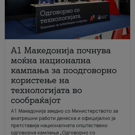
A1 Македонија почнува
моќна национална
кампања за поодговорно
користење на
технологијата во
сообраќајот
A1 Македонија заедно со Министерството за
внатрешни работи денеска и официјално ја
претставија националната општествено
одговорна кампања „Одговорно со