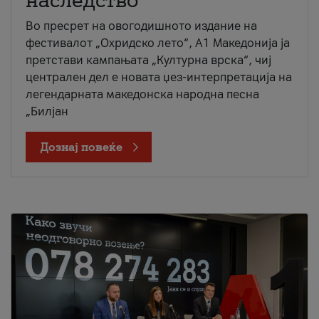
наследство
Во пресрет на овогодишното издание на
фестивалот „Охридско лето“, А1 Македонија ја
претстави кампањата „Културна врска“, чиј
централен дел е новата џез-интерпретација на
легендарната македонска народна песна
„Билјан
Дознај повеќе