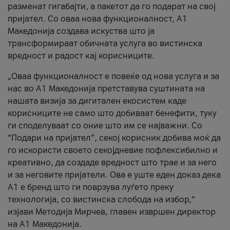
разменат гигабајти, а пакетот да го подарат на свој
пријател. Со оваа нова функционалност, А1
Македонија создава искуства што ја
трансформираат обичната услуга во вистинска
вредност и радост кај корисниците.
„Оваа функционалност е повеќе од нова услуга и за
нас во А1 Македонија претставува суштината на
нашата визија за дигитален екосистем каде
корисниците не само што добиваат бенефити, туку
ги споделуваат со оние што им се најважни. Со
“Подари на пријател”, секој корисник добива моќ да
го искористи своето секојдневие пофлексибилно и
креативно, да создаде вредност што трае и за него
и за неговите пријатели. Ова е уште еден доказ дека
А1 е бренд што ги поврзува луѓето преку
технологија, со вистинска слобода на избор,“
изјави Методија Мирчев, главен извршен директор
на А1 Македонија.