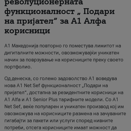
револуционерната
функционалност „ Подари
За нас
на пријател“ за А1 Алфа
#ПодобарОнлајн
корисници
А1 Македонија повторно го поместува лимитот на
дигиталните можности, овозможувајќи уникатен
начин за поврзување на корисниците преку своето
портфолио.
Од денеска, со големо задоволство А1 воведува
нова A1 Net Sef функционалност „Подари на
пријател“, достапна за резидентните корисници на
А1 Alfa и A1 Senior Plus тарифните модели. Со A1
Net Sef, веќе популарен и уникатен производ кој им
овозможува на корисниците размена на зачуваните
гигабајти за пакети или услуги според нивните
потреби, отсега корисниците имаат можност да