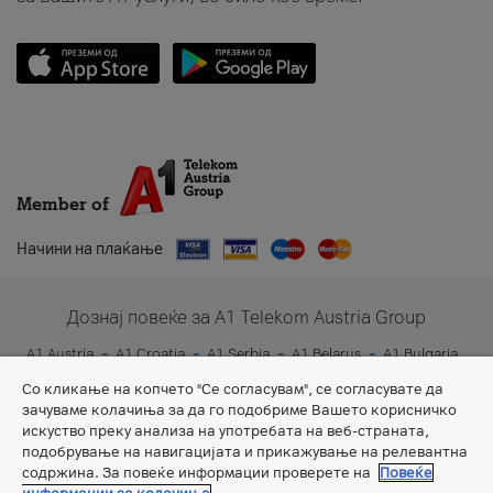
Member of
Начини на плаќање
Дознај повеќе за A1 Telekom Austria Group
A1 Austria
A1 Croatia
A1 Serbia
A1 Belarus
A1 Bulgaria
A1 Slovenia
A1 Digital
Со кликање на копчето "Се согласувам", се согласувате да
зачуваме колачиња за да го подобриме Вашето корисничко
искуство преку анализа на употребата на веб-страната,
подобрување на навигацијата и прикажување на релевантна
содржина. За повеќе информации проверете на
Повеќе