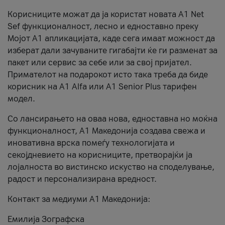
Корисниците можат да ја користат новата А1 Net
Sef функционалност, лесно и едноставно преку
Мојот А1 апликацијата, каде сега имаат можност да
изберат дали зачуваните гигабајти ќе ги разменат за
пакет или сервис за себе или за свој пријател.
Примателот на подарокот исто така треба да биде
корисник на А1 Alfa или A1 Senior Plus тарифен
модел.
Со лансирањето на оваа нова, едноставна но моќна
функционалност, А1 Македонија создава свежа и
иновативна врска помеѓу технологијата и
секојдневието на корисниците, претворајќи ја
лојалноста во вистинско искуство на споделување,
радост и персонализирана вредност.
Контакт за медиуми А1 Македонија:
Емилија Зографска