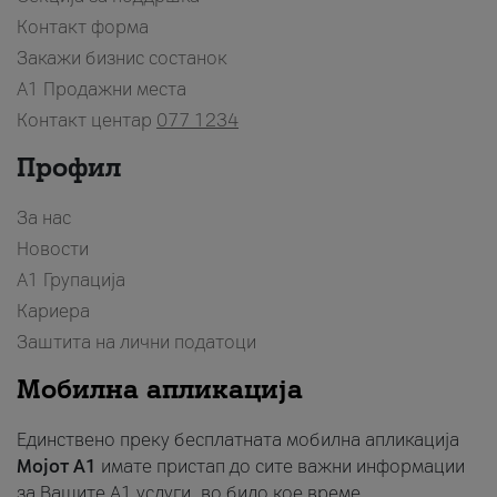
Контакт форма
Закажи бизнис состанок
A1 Продажни места
Контакт центар
077 1234
Профил
За нас
Новости
А1 Групација
Кариера
Заштита на лични податоци
Мобилна апликација
Единствено преку бесплатната мобилна апликација
Мојот A1
имате пристап до сите важни информации
за Вашите A1 услуги, во било кое време.