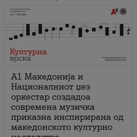
А1 Македонија и
Националниот џез
оркестар создадоа
современа музичка
приказна инспирирана од
македонското културно