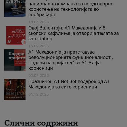
национална кампања за поодговорно
користење на технологијата во
сообраќајот
18.05.2026
Овој Валентајн, A1 Македонија и 6
скопски кафулиња ја отворија темата за
safe dating
16.02.2026
А1 Македонија ја претставува
револуционерната функционалност „
Подари на пријател“ за А1 Алфа
корисници
02.02.2026
Празничен A1 Net Sеf подарок од А1
Македонија за сите корисници
04.12.2025
Слични содржини