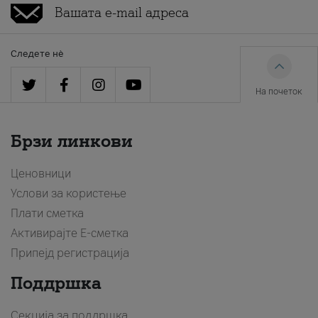
Следете нè
На почеток
Брзи линкови
Ценовници
Услови за користење
Плати сметка
Активирајте Е-сметка
Припејд регистрација
Поддршка
Секција за поддршка