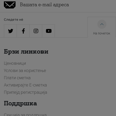
Следете нè
На почеток
Брзи линкови
Ценовници
Услови за користење
Плати сметка
Активирајте Е-сметка
Припејд регистрација
Поддршка
Секција за поддршка