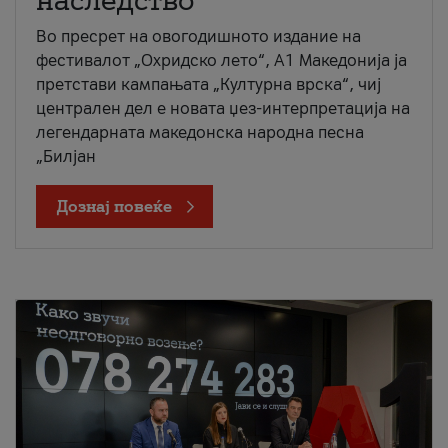
наследство
Во пресрет на овогодишното издание на
фестивалот „Охридско лето“, А1 Македонија ја
претстави кампањата „Културна врска“, чиј
централен дел е новата џез-интерпретација на
легендарната македонска народна песна
„Билјан
Дознај повеќе