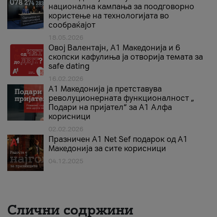
национална кампања за поодговорно
користење на технологијата во
сообраќајот
18.05.2026
Овој Валентајн, A1 Македонија и 6
скопски кафулиња ја отворија темата за
safe dating
16.02.2026
А1 Македонија ја претставува
револуционерната функционалност „
Подари на пријател“ за А1 Алфа
корисници
02.02.2026
Празничен A1 Net Sеf подарок од А1
Македонија за сите корисници
04.12.2025
Слични содржини