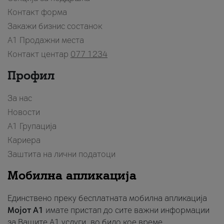
Контакт форма
Закажи бизнис состанок
A1 Продажни места
Контакт центар
077 1234
Профил
За нас
Новости
А1 Групација
Кариера
Заштита на лични податоци
Мобилна апликација
Единствено преку бесплатната мобилна апликација
Мојот A1
имате пристап до сите важни информации
за Вашите A1 услуги, во било кое време.