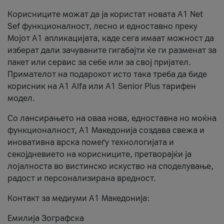
Корисниците можат да ја користат новата А1 Net
Sef функционалност, лесно и едноставно преку
Мојот А1 апликацијата, каде сега имаат можност да
изберат дали зачуваните гигабајти ќе ги разменат за
пакет или сервис за себе или за свој пријател.
Примателот на подарокот исто така треба да биде
корисник на А1 Alfa или A1 Senior Plus тарифен
модел.
Со лансирањето на оваа нова, едноставна но моќна
функционалност, А1 Македонија создава свежа и
иновативна врска помеѓу технологијата и
секојдневието на корисниците, претворајќи ја
лојалноста во вистинско искуство на споделување,
радост и персонализирана вредност.
Контакт за медиуми А1 Македонија:
Емилија Зографска