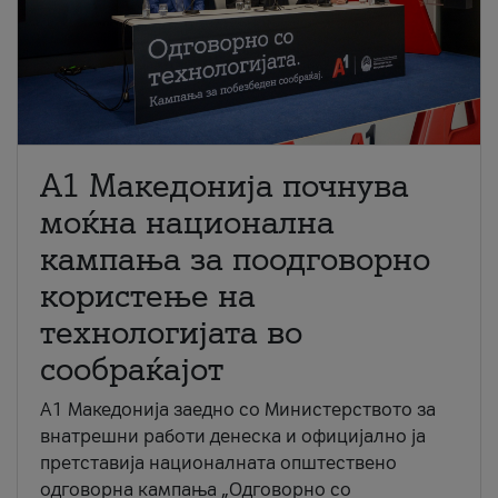
A1 Македонија почнува
моќна национална
кампања за поодговорно
користење на
технологијата во
сообраќајот
A1 Македонија заедно со Министерството за
внатрешни работи денеска и официјално ја
претставија националната општествено
одговорна кампања „Одговорно со