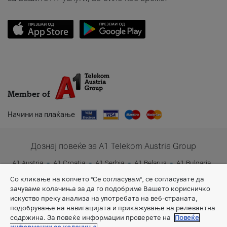
Member of
Начини на плаќање
Дознај повеќе за A1 Telekom Austria Group
A1 Austria
A1 Croatia
A1 Serbia
A1 Belarus
A1 Bulgaria
A1 Slovenia
A1 Digital
Со кликање на копчето "Се согласувам", се согласувате да
зачуваме колачиња за да го подобриме Вашето корисничко
искуство преку анализа на употребата на веб-страната,
подобрување на навигацијата и прикажување на релевантна
содржина. За повеќе информации проверете на
Повеќе