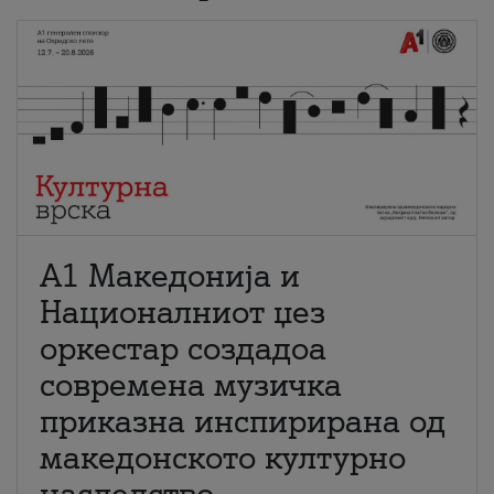
А1 Македонија и
Националниот џез
оркестар создадоа
современа музичка
приказна инспирирана од
македонското културно