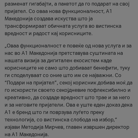
разменат гигабајти, а пакетот да го подарат на свој
пријател. Со оваа нова функционалност, А1
Македонија создава искуства што ја
трансформираат обичната услуга во вистинска
вредност и радост кај корисниците.
„Оваа функционалност е повеќе од нова услуга и за
нас во А1 Македонија претставува суштината на
нашата визија за дигитален екосистем каде
корисниците не само што добиваат бенефити, туку
ги споделуваат со оние што им се најважни. Со
“Подари на пријател”, секој корисник добива моќ да
го искористи своето секојдневие пофлексибилно и
креативно, да создаде вредност што трае и за него
и за неговите пријатели. Ова е уште еден доказ дека
А1 е бренд што ги поврзува луѓето преку
технологија, со вистинска слобода на избор,“
изјави Методија Мирчев, главен извршен директор
на А1 Македонија.