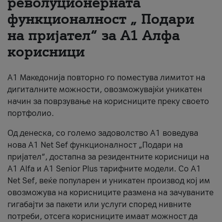
револуционерната
функционалност „ Подари
За нас
на пријател“ за А1 Алфа
#ПодобарОнлајн
корисници
А1 Македонија повторно го поместува лимитот на
дигиталните можности, овозможувајќи уникатен
начин за поврзување на корисниците преку своето
портфолио.
Од денеска, со големо задоволство А1 воведува
нова A1 Net Sef функционалност „Подари на
пријател“, достапна за резидентните корисници на
А1 Alfa и A1 Senior Plus тарифните модели. Со A1
Net Sef, веќе популарен и уникатен производ кој им
овозможува на корисниците размена на зачуваните
гигабајти за пакети или услуги според нивните
потреби, отсега корисниците имаат можност да