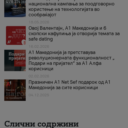
национална кампања за поодговорно
користење на технологијата во
сообраќајот
18.05.2026
Овој Валентајн, A1 Македонија и 6
скопски кафулиња ја отворија темата за
safe dating
16.02.2026
А1 Македонија ја претставува
револуционерната функционалност „
Подари на пријател“ за А1 Алфа
корисници
02.02.2026
Празничен A1 Net Sеf подарок од А1
Македонија за сите корисници
04.12.2025
Слични содржини