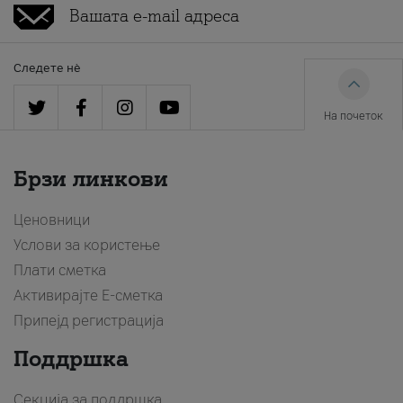
Следете нè
На почеток
Брзи линкови
Ценовници
Услови за користење
Плати сметка
Активирајте Е-сметка
Припејд регистрација
Поддршка
Секција за поддршка