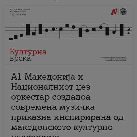
А1 Македонија и
Националниот џез
оркестар создадоа
современа музичка
приказна инспирирана од
македонското културно