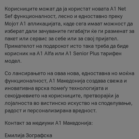
Корисниците можат да ја користат новата А1 Net
Sef функционалност, лесно и едноставно преку
Мојот А1 апликацијата, каде сега имаат можност да
изберат дали зачуваните гигабајти ќе ги разменат за
пакет или сервис за себе или за свој пријател.
Примателот на подарокот исто така треба да биде
корисник на А1 Alfa или A1 Senior Plus тарифен
модел.
Со лансирањето на оваа нова, едноставна но моќна
функционалност, А1 Македонија создава свежа и
иновативна врска помеѓу технологијата и
секојдневието на корисниците, претворајќи ја
лојалноста во вистинско искуство на споделување,
радост и персонализирана вредност.
Контакт за медиуми А1 Македонија:
Емилија Зографска