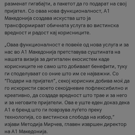
разменат гигабајти, а пакетот да го подарат на свој
пријател. Со оваа нова функционалност, А1
Македонија создава искуства што ја
трансформираат обичната услуга во вистинска
вредност и радост кај корисниците.
„Оваа функционалност е повеќе од нова услуга и за
нас во А1 Македонија претставува суштината на
нашата визија за дигитален екосистем каде
корисниците не само што добиваат бенефити, туку
ги споделуваат со оние што им се најважни. Со
“Подари на пријател”, секој корисник добива моќ да
го искористи своето секојдневие пофлексибилно и
креативно, да создаде вредност што трае и за него
и за неговите пријатели. Ова е уште еден доказ дека
А1 е бренд што ги поврзува луѓето преку
технологија, со вистинска слобода на избор,“
изјави Методија Мирчев, главен извршен директор
на А1 Македонија.