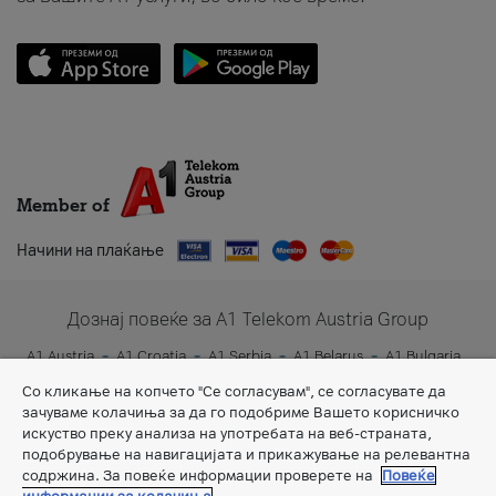
Member of
Начини на плаќање
Дознај повеќе за A1 Telekom Austria Group
A1 Austria
A1 Croatia
A1 Serbia
A1 Belarus
A1 Bulgaria
A1 Slovenia
A1 Digital
Со кликање на копчето "Се согласувам", се согласувате да
зачуваме колачиња за да го подобриме Вашето корисничко
искуство преку анализа на употребата на веб-страната,
подобрување на навигацијата и прикажување на релевантна
содржина. За повеќе информации проверете на
Повеќе