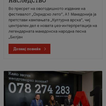
наследство
Во пресрет на овогодишното издание на
фестивалот „Охридско лето“, А1 Македонија ја
претстави кампањата „Културна врска“, чиј
централен дел е новата џез-интерпретација на
легендарната македонска народна песна
„Билјан
Дознај повеќе