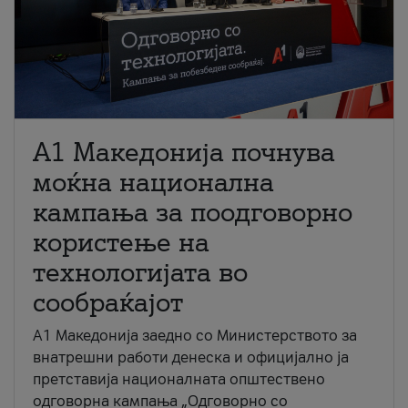
A1 Македонија почнува
моќна национална
кампања за поодговорно
користење на
технологијата во
сообраќајот
A1 Македонија заедно со Министерството за
внатрешни работи денеска и официјално ја
претставија националната општествено
одговорна кампања „Одговорно со