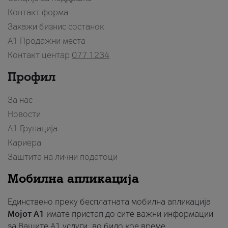
Контакт форма
Закажи бизнис состанок
A1 Продажни места
Контакт центар
077 1234
Профил
За нас
Новости
А1 Групација
Кариера
Заштита на лични податоци
Мобилна апликација
Единствено преку бесплатната мобилна апликација
Мојот A1
имате пристап до сите важни информации
за Вашите A1 услуги, во било кое време.