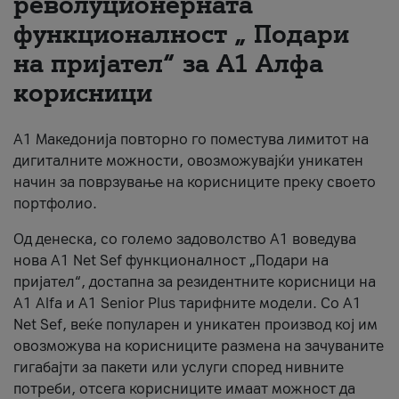
револуционерната
функционалност „ Подари
За нас
на пријател“ за А1 Алфа
#ПодобарОнлајн
корисници
А1 Македонија повторно го поместува лимитот на
дигиталните можности, овозможувајќи уникатен
начин за поврзување на корисниците преку своето
портфолио.
Од денеска, со големо задоволство А1 воведува
нова A1 Net Sef функционалност „Подари на
пријател“, достапна за резидентните корисници на
А1 Alfa и A1 Senior Plus тарифните модели. Со A1
Net Sef, веќе популарен и уникатен производ кој им
овозможува на корисниците размена на зачуваните
гигабајти за пакети или услуги според нивните
потреби, отсега корисниците имаат можност да