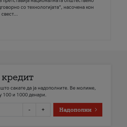
ја претставија националната општествено
говорно со технологијата“, насочена кон
свест...
 кредит
а што сакате да ја надополните. Ве молиме,
у 100 и 1000 денари.
-
+
Надополни