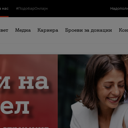
а нас
#ПодобарОнлајн
Надополн
свет
Медиа
Кариера
Броеви за донации
Кон