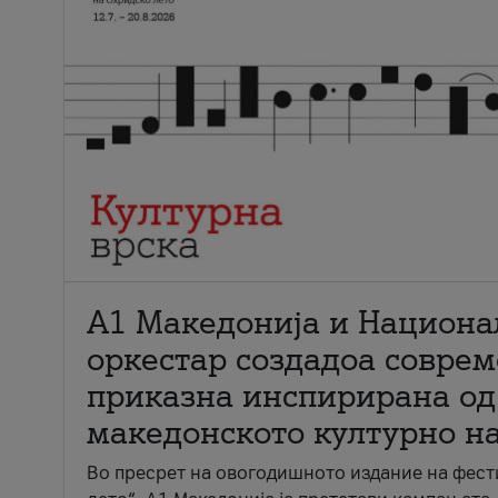
А1 Македонија и Национа
оркестар создадоа совре
приказна инспирирана од
македонското културно н
Во пресрет на овогодишното издание на фест