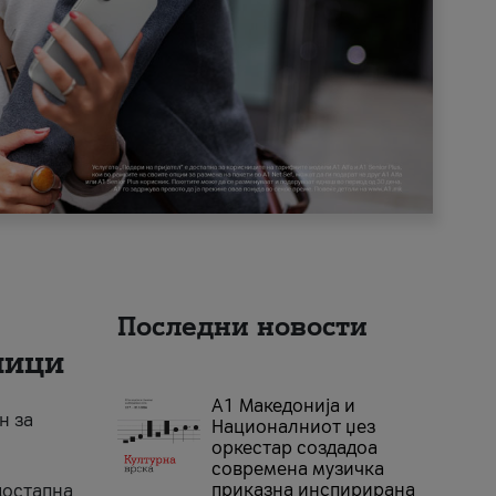
Последни новости
ници
А1 Македонија и
н за
Националниот џез
оркестар создадоа
современа музичка
приказна инспирирана
достапна