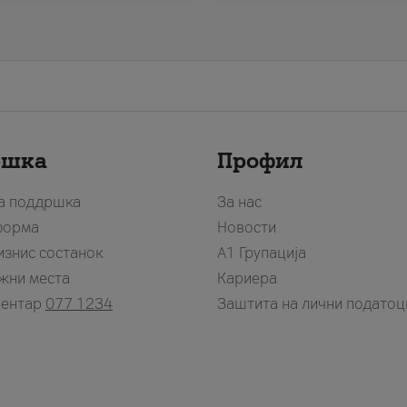
ршка
Профил
за поддршка
За нас
форма
Новости
изнис состанок
А1 Групација
жни места
Кариера
центар
077 1234
Заштита на лични податоц