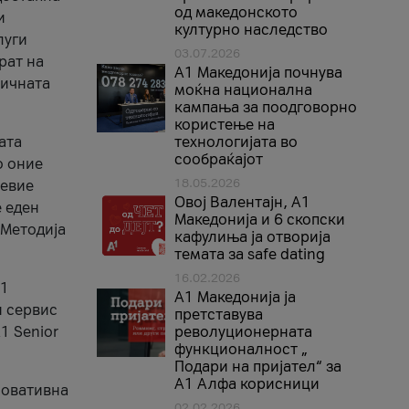
од македонското
и
културно наследство
луги
03.07.2026
рат на
A1 Македонија почнува
бичната
моќна национална
кампања за поодговорно
користење на
ата
технологијата во
сообраќајот
о оние
18.05.2026
невие
Овој Валентајн, A1
е еден
Македонија и 6 скопски
 Методија
кафулиња ја отворија
темата за safe dating
16.02.2026
А1
А1 Македонија ја
и сервис
претставува
1 Senior
револуционерната
функционалност „
Подари на пријател“ за
А1 Алфа корисници
новативна
02.02.2026