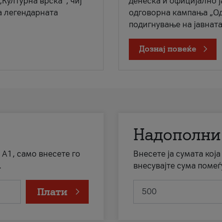
„Културна врска“, чиј
денеска и официјално 
а легендарната
одговорна кампања „Од
подигнување на јавната 
Дознај повеќе
Надополни
 А1, само внесете го
Внесете ја сумата кој
.
внесувајте сума помеѓ
Плати