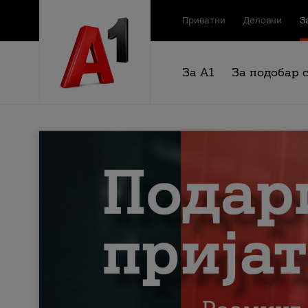
Приватни
Деловни
З
За А1
За подобар 