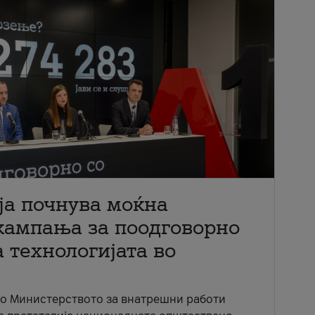
ја почнува моќна
кампања за поодговорно
 технологијата во
со Министерството за внатрешни работи