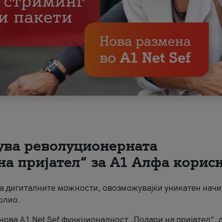
вува револуционерната
на пријател“ за А1 Алфа корис
на дигиталните можности, овозможувајќи уникатен начи
олио.
нова A1 Net Sef функционалност „Подари на пријател“, 