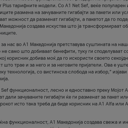
r Plus тарифните модели. Со A1 Net Sef, веќе популарен 
ците размена на зачуваните гигабајти за пакети или ус
ат можност да разменат гигабајти, а пакетот да го пода
1 Македонија создава искуства што ја трансформираат о
сниците.
 за нас во А1 Македонија претставува суштината на наш
 не само што добиваат бенефити, туку ги споделуваат с
екој корисник добива моќ да го искористи своето секојд
 што трае и за него и за неговите пријатели. Ова е ушт
еку технологија, со вистинска слобода на избор,“ изјави
ија.
 Sef функционалност, лесно и едноставно преку Мојот 
т дали зачуваните гигабајти ќе ги разменат за пакет ил
рокот исто така треба да биде корисник на А1 Alfa или A
оќна функционалност, А1 Македонија создава свежа и и