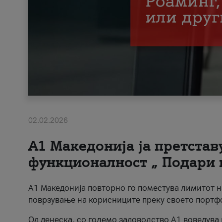
02.02.2026
А1 Македонија ја претста
функционалност „ Подари 
А1 Македонија повторно го поместува лимитот 
поврзување на корисниците преку своето портф
Од денеска, со големо задоволство А1 воведува 