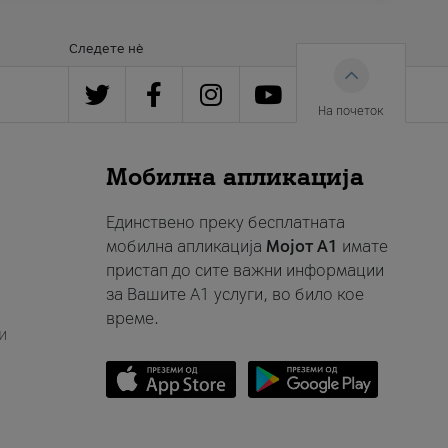
Следете нè
На почеток
Мобилна апликација
Единствено преку бесплатната
мобилна апликација
Мојот A1
имате
пристап до сите важни информации
за Вашите A1 услуги, во било кое
време.
и