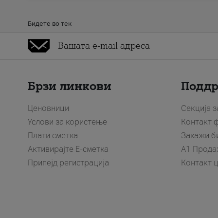
Бидете во тек
Брзи линкови
Подд
Ценовници
Секција 
Услови за користење
Контакт 
Плати сметка
Закажи б
Активирајте Е-сметка
A1 Прода
Припејд регистрација
Контакт 