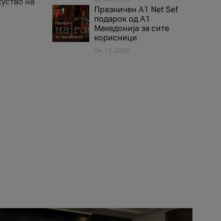
куство на
Празничен A1 Net Sеf
подарок од А1
Македонија за сите
корисници
04.12.2025