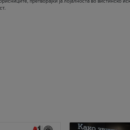
корисниците, претворајќи ја лојалноста во вистинско ис
ст.