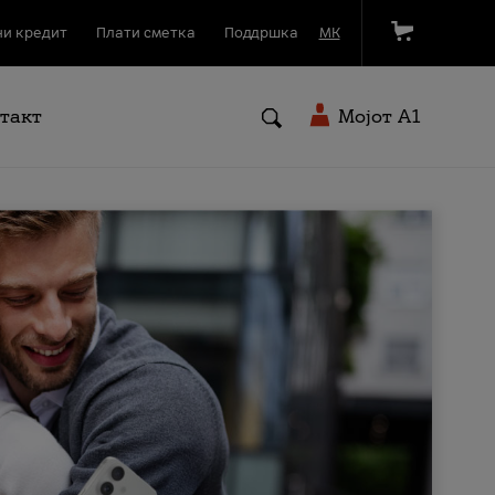
и кредит
Плати сметка
Поддршка
МК
такт
Мојот A1