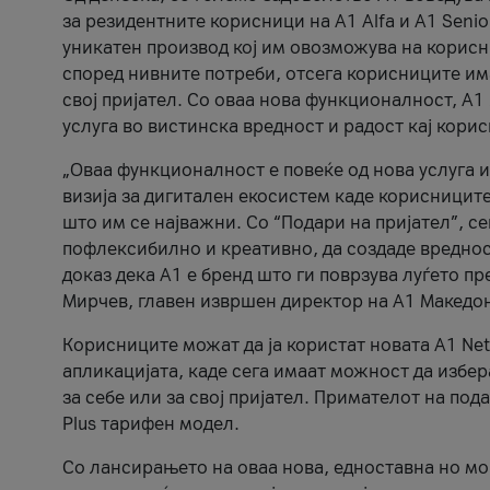
за резидентните корисници на А1 Alfa и A1 Senio
уникатен производ кој им овозможува на корисни
според нивните потреби, отсега корисниците има
свој пријател. Со оваа нова функционалност, А
услуга во вистинска вредност и радост кај кори
„Оваа функционалност е повеќе од нова услуга и
визија за дигитален екосистем каде корисниците
што им се најважни. Со “Подари на пријател”, с
пофлексибилно и креативно, да создаде вредност
доказ дека А1 е бренд што ги поврзува луѓето пр
Мирчев, главен извршен директор на А1 Македон
Корисниците можат да ја користат новата А1 Net
апликацијата, каде сега имаат можност да избера
за себе или за свој пријател. Примателот на пода
Plus тарифен модел.
Со лансирањето на оваа нова, едноставна но м