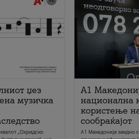
лниот џез
A1 Македони
мена музичка
национална 
користење на
аследство
сообраќајот
ивалот „Охридско
A1 Македонија заедно 