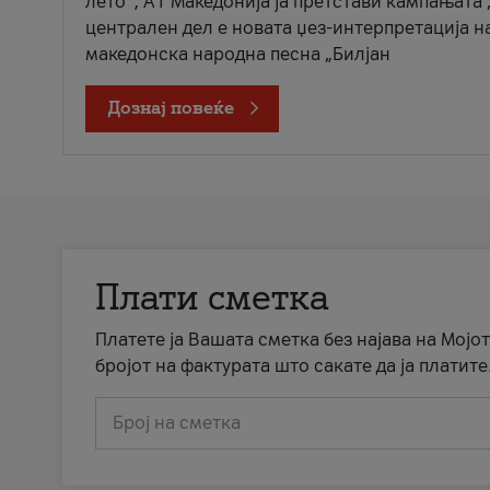
лето“, А1 Македонија ја претстави кампањата 
централен дел е новата џез-интерпретација н
македонска народна песна „Билјан
Дознај повеќе
Плати сметка
Платете ја Вашата сметка без најава на Мојот
бројот на фактурата што сакате да ја платите
Број на сметка