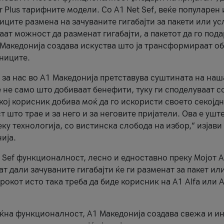
r Plus тарифните модели. Со A1 Net Sef, веќе популарен 
ците размена на зачуваните гигабајти за пакети или ус
ат можност да разменат гигабајти, а пакетот да го пода
1 Македонија создава искуства што ја трансформираат о
сниците.
 за нас во А1 Македонија претставува суштината на наш
 не само што добиваат бенефити, туку ги споделуваат с
екој корисник добива моќ да го искористи своето секојд
 што трае и за него и за неговите пријатели. Ова е ушт
еку технологија, со вистинска слобода на избор,“ изјави
ија.
 Sef функционалност, лесно и едноставно преку Мојот 
т дали зачуваните гигабајти ќе ги разменат за пакет ил
рокот исто така треба да биде корисник на А1 Alfa или A
оќна функционалност, А1 Македонија создава свежа и и