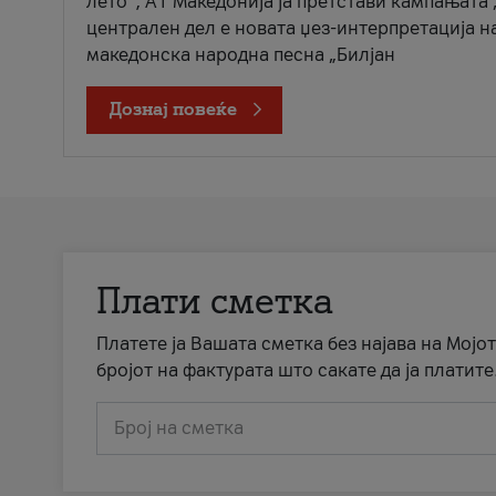
лето“, А1 Македонија ја претстави кампањата 
централен дел е новата џез-интерпретација н
македонска народна песна „Билјан
Дознај повеќе
Плати сметка
Платете ја Вашата сметка без најава на Мојот
бројот на фактурата што сакате да ја платите
Број на сметка