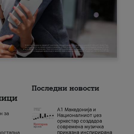
Последни новости
ници
А1 Македонија и
н за
Националниот џез
оркестар создадоа
современа музичка
приказна инспирирана
достапна