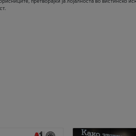
корисниците, претворајќи ја лојалноста во вистинско ис
ст.