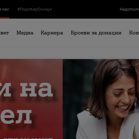
а нас
#ПодобарОнлајн
Надополн
свет
Медиа
Кариера
Броеви за донации
Кон