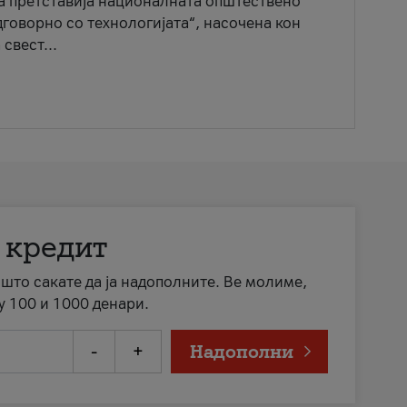
ја претставија националната општествено
говорно со технологијата“, насочена кон
свест...
 кредит
а што сакате да ја надополните. Ве молиме,
у 100 и 1000 денари.
-
+
Надополни