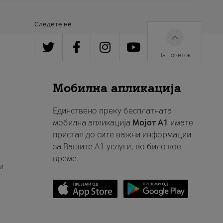
Следете нè
На почеток
Мобилна апликација
Единствено преку бесплатната
мобилна апликација
Мојот A1
имате
пристап до сите важни информации
за Вашите A1 услуги, во било кое
време.
и