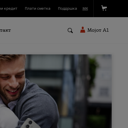
и кредит
Плати сметка
Поддршка
МК
такт
Мојот A1