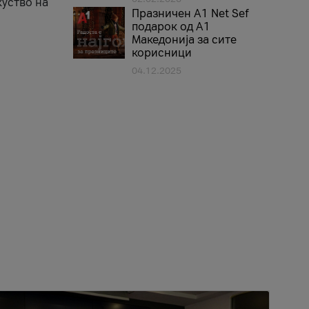
куство на
Празничен A1 Net Sеf
подарок од А1
Македонија за сите
корисници
04.12.2025