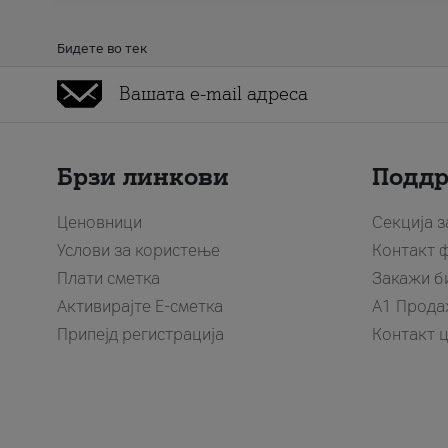
Бидете во тек
Брзи линкови
Подд
Ценовници
Секција 
Услови за користење
Контакт 
Плати сметка
Закажи б
Активирајте Е-сметка
A1 Прода
Припејд регистрација
Контакт 