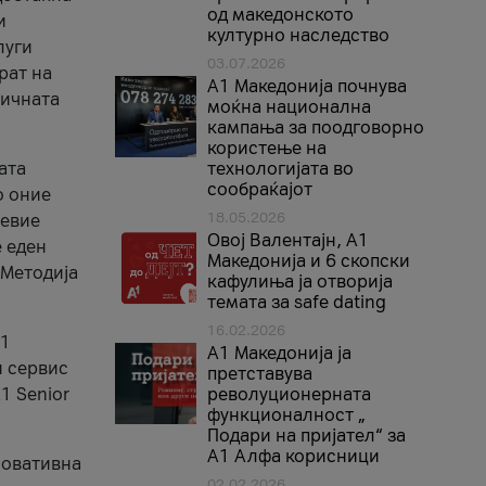
од македонското
и
културно наследство
луги
03.07.2026
рат на
A1 Македонија почнува
бичната
моќна национална
кампања за поодговорно
користење на
ата
технологијата во
сообраќајот
о оние
18.05.2026
невие
Овој Валентајн, A1
е еден
Македонија и 6 скопски
 Методија
кафулиња ја отворија
темата за safe dating
16.02.2026
А1
А1 Македонија ја
и сервис
претставува
1 Senior
револуционерната
функционалност „
Подари на пријател“ за
А1 Алфа корисници
новативна
02.02.2026