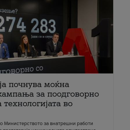
ја почнува моќна
кампања за поодговорно
 технологијата во
со Министерството за внатрешни работи