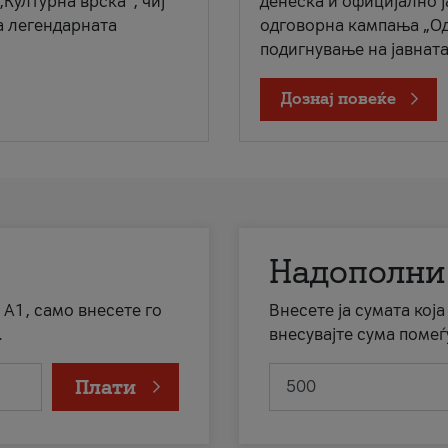
„Културна врска“, чиј
денеска и официјално 
а легендарната
одговорна кампања „Од
подигнување на јавната 
Дознај повеќе
Надополни
 А1, само внесете го
Внесете ја сумата кој
.
внесувајте сума помеѓ
Плати