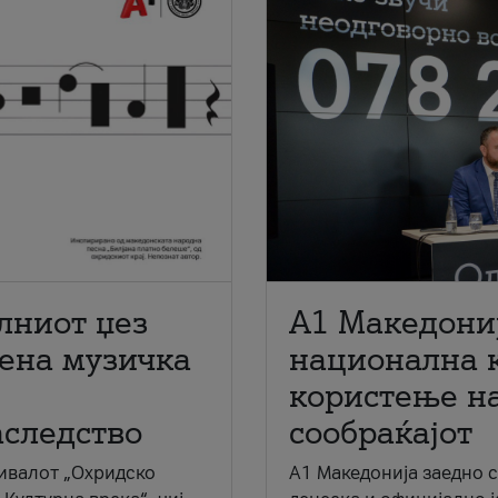
лниот џез
A1 Македони
мена музичка
национална 
користење на
аследство
сообраќајот
ивалот „Охридско
A1 Македонија заедно 