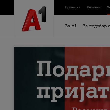
Приватни
Деловни
З
За А1
За подобар 