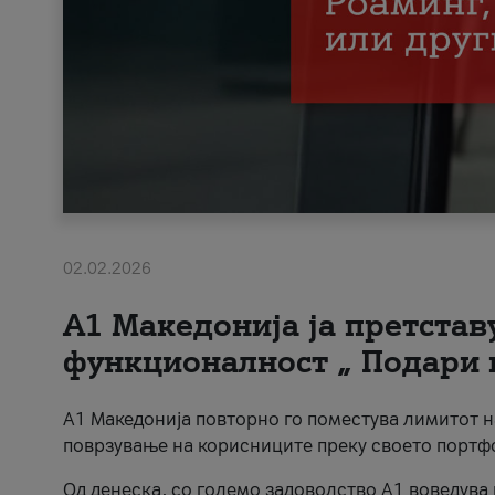
02.02.2026
А1 Македонија ја претста
функционалност „ Подари 
А1 Македонија повторно го поместува лимитот 
поврзување на корисниците преку своето портф
Од денеска, со големо задоволство А1 воведува 