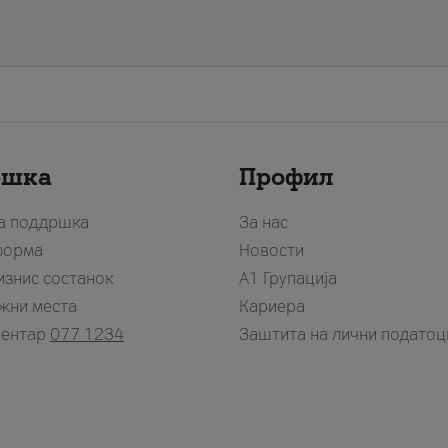
ршка
Профил
за поддршка
За нас
форма
Новости
изнис состанок
А1 Групација
жни места
Кариера
центар
077 1234
Заштита на лични податоц