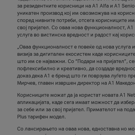
за резидентните корисници на А1 Alfa и A1 Senio
уникатен производ кој им овозможува на корисни
според нивните потреби, отсега корисниците има
свој пријател. Со оваа нова функционалност, А
услуга во вистинска вредност и радост кај кори
„Оваа функционалност е повеќе од нова услуга и
визија за дигитален екосистем каде корисниците
што им се најважни. Со “Подари на пријател”, с
пофлексибилно и креативно, да создаде вредност
доказ дека А1 е бренд што ги поврзува луѓето пр
Мирчев, главен извршен директор на А1 Македон
Корисниците можат да ја користат новата А1 Net
апликацијата, каде сега имаат можност да избера
за себе или за свој пријател. Примателот на пода
Plus тарифен модел.
Со лансирањето на оваа нова, едноставна но м