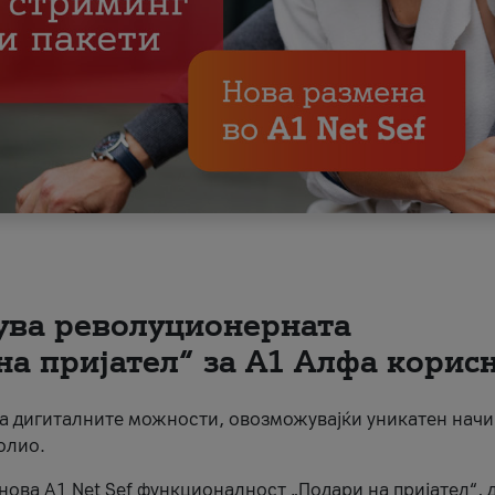
вува револуционерната
на пријател“ за А1 Алфа корис
на дигиталните можности, овозможувајќи уникатен начи
олио.
нова A1 Net Sef функционалност „Подари на пријател“, 