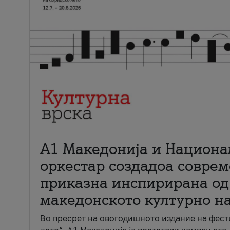
А1 Македонија и Национа
оркестар создадоа совре
приказна инспирирана од
македонското културно н
Во пресрет на овогодишното издание на фест