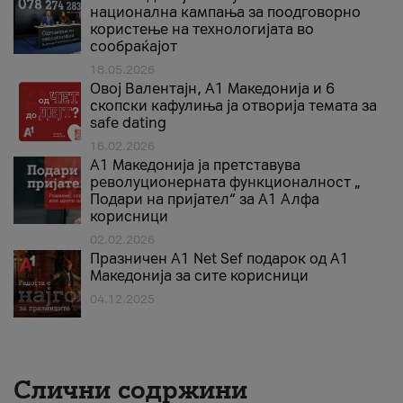
национална кампања за поодговорно
користење на технологијата во
сообраќајот
18.05.2026
Овој Валентајн, A1 Македонија и 6
скопски кафулиња ја отворија темата за
safe dating
16.02.2026
А1 Македонија ја претставува
револуционерната функционалност „
Подари на пријател“ за А1 Алфа
корисници
02.02.2026
Празничен A1 Net Sеf подарок од А1
Македонија за сите корисници
04.12.2025
Слични содржини