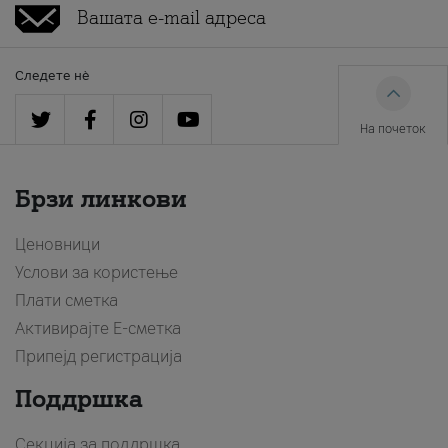
Следете нè
На почеток
Брзи линкови
Ценовници
Услови за користење
Плати сметка
Активирајте Е-сметка
Припејд регистрација
Поддршка
Секција за поддршка