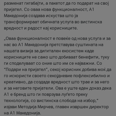
разменат гигабајти, а пакетот да го подарат на свој
пријател. Со оваа нова функционалност, А1
Македонија создава искуства што ја
трансформираат обичната услуга во вистинска
вредност и радост кај корисниците.
„Оваа функционалност е повеќе од нова услуга и за
нас во А1 Македонија претставува суштината на
нашата визија за дигитален екосистем каде
корисниците не само што добиваат бенефити, туку
ги споделуваат со оние што им се најважни. Со
“Подари на пријател”, секој корисник добива моќ да
го искористи своето секојдневие пофлексибилно и
креативно, да создаде вредност што трае и за него
и за неговите пријатели. Ова е уште еден доказ дека
А1 е бренд што ги поврзува луѓето преку
технологија, со вистинска слобода на избор,“
изјави Методија Мирчев, главен извршен директор
на А1 Македонија.