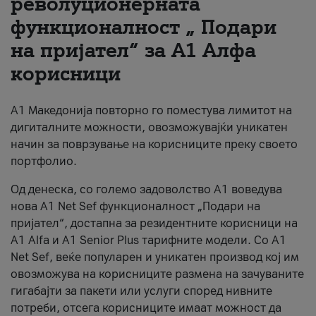
револуционерната
функционалност „ Подари
За нас
на пријател“ за А1 Алфа
#ПодобарОнлајн
корисници
А1 Македонија повторно го поместува лимитот на
дигиталните можности, овозможувајќи уникатен
начин за поврзување на корисниците преку своето
портфолио.
Од денеска, со големо задоволство А1 воведува
нова A1 Net Sef функционалност „Подари на
пријател“, достапна за резидентните корисници на
А1 Alfa и A1 Senior Plus тарифните модели. Со A1
Net Sef, веќе популарен и уникатен производ кој им
овозможува на корисниците размена на зачуваните
гигабајти за пакети или услуги според нивните
потреби, отсега корисниците имаат можност да