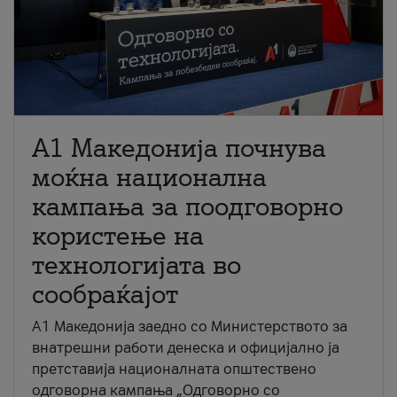
A1 Македонија почнува
моќна национална
кампања за поодговорно
користење на
технологијата во
сообраќајот
A1 Македонија заедно со Министерството за
внатрешни работи денеска и официјално ја
претставија националната општествено
одговорна кампања „Одговорно со