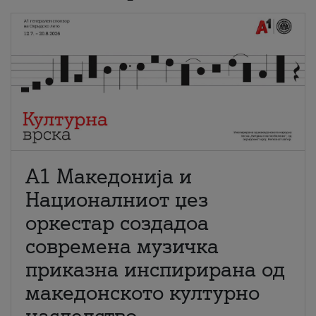
А1 Македонија и
Националниот џез
оркестар создадоа
современа музичка
приказна инспирирана од
македонското културно