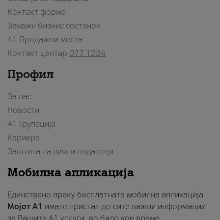
Контакт форма
Закажи бизнис состанок
A1 Продажни места
Контакт центар
077 1234
Профил
За нас
Новости
А1 Групација
Кариера
Заштита на лични податоци
Мобилна апликација
Единствено преку бесплатната мобилна апликација
Мојот A1
имате пристап до сите важни информации
за Вашите A1 услуги, во било кое време.