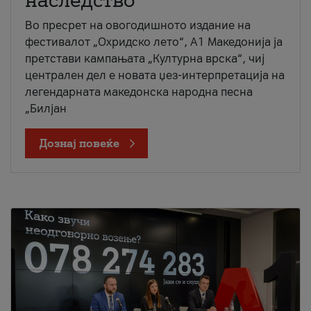
наследство
Во пресрет на овогодишното издание на
фестивалот „Охридско лето“, А1 Македонија ја
претстави кампањата „Културна врска“, чиј
централен дел е новата џез-интерпретација на
легендарната македонска народна песна
„Билјан
Дознај повеќе