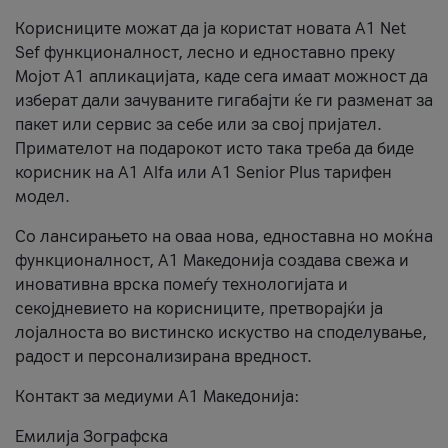
Корисниците можат да ја користат новата А1 Net
Sef функционалност, лесно и едноставно преку
Мојот А1 апликацијата, каде сега имаат можност да
изберат дали зачуваните гигабајти ќе ги разменат за
пакет или сервис за себе или за свој пријател.
Примателот на подарокот исто така треба да биде
корисник на А1 Alfa или A1 Senior Plus тарифен
модел.
Со лансирањето на оваа нова, едноставна но моќна
функционалност, А1 Македонија создава свежа и
иновативна врска помеѓу технологијата и
секојдневието на корисниците, претворајќи ја
лојалноста во вистинско искуство на споделување,
радост и персонализирана вредност.
Контакт за медиуми А1 Македонија:
Емилија Зографска