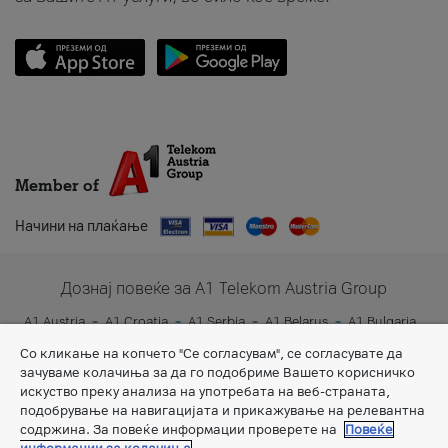
Member of
Начини на плаќање
Дознај повеќе за A1 Telekom Austria Group
A1 Austria
A1 Croatia
A1 Serbia
A1 Belarus
A1 Bulgaria
A1 Slovenia
A1 Digital
Со кликање на копчето "Се согласувам", се согласувате да
зачуваме колачиња за да го подобриме Вашето корисничко
искуство преку анализа на употребата на веб-страната,
подобрување на навигацијата и прикажување на релевантна
содржина. За повеќе информации проверете на
Повеќе