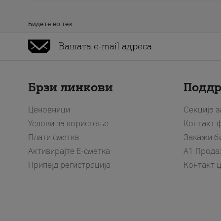
Бидете во тек
Брзи линкови
Подд
Ценовници
Секција 
Услови за користење
Контакт 
Плати сметка
Закажи б
Активирајте Е-сметка
A1 Прода
Припејд регистрација
Контакт 