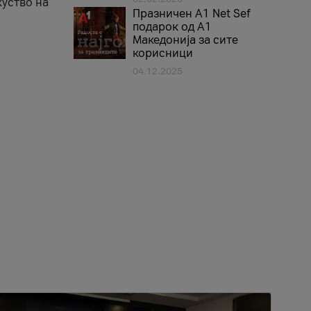
куство на
Празничен A1 Net Sеf
подарок од А1
Македонија за сите
корисници
04.12.2025