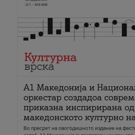
А1 Македонија и Национа
оркестар создадоа совре
приказна инспирирана од
македонското културно н
Во пресрет на овогодишното издание на фест