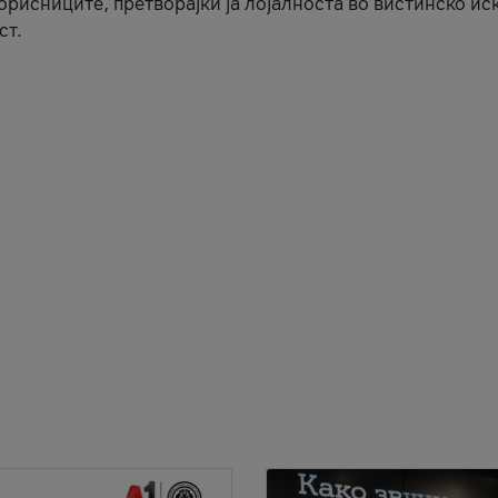
корисниците, претворајќи ја лојалноста во вистинско ис
ст.