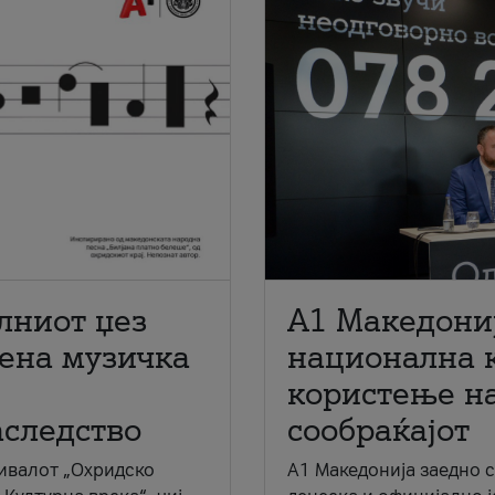
лниот џез
A1 Македони
мена музичка
национална 
користење на
аследство
сообраќајот
ивалот „Охридско
A1 Македонија заедно 