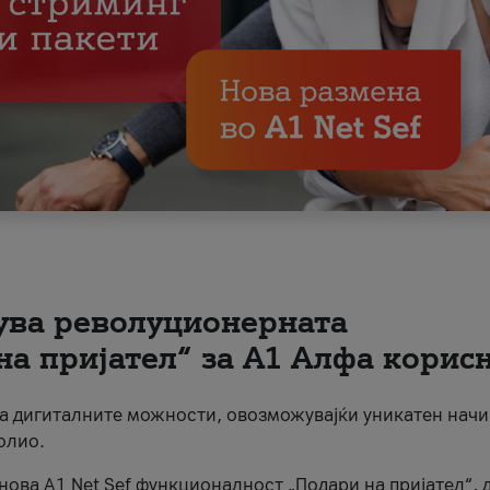
вува револуционерната
на пријател“ за А1 Алфа корис
на дигиталните можности, овозможувајќи уникатен начи
олио.
нова A1 Net Sef функционалност „Подари на пријател“, 