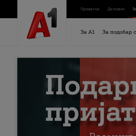
Приватни
Деловни
З
За А1
За подобар 