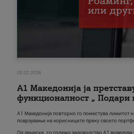
02.02.2026
А1 Македонија ја претста
функционалност „ Подари 
А1 Македонија повторно го поместува лимитот 
поврзување на корисниците преку своето портф
Од денеска, со големо задоволство А1 воведува 