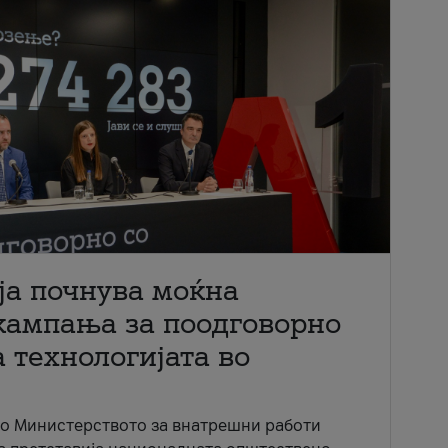
ја почнува моќна
кампања за поодговорно
 технологијата во
со Министерството за внатрешни работи