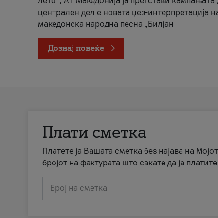
лето“, А1 Македонија ја претстави кампањата 
централен дел е новата џез-интерпретација н
македонска народна песна „Билјан
Дознај повеќе
Плати сметка
Платете ја Вашата сметка без најава на Мојот
бројот на фактурата што сакате да ја платите
Број на сметка