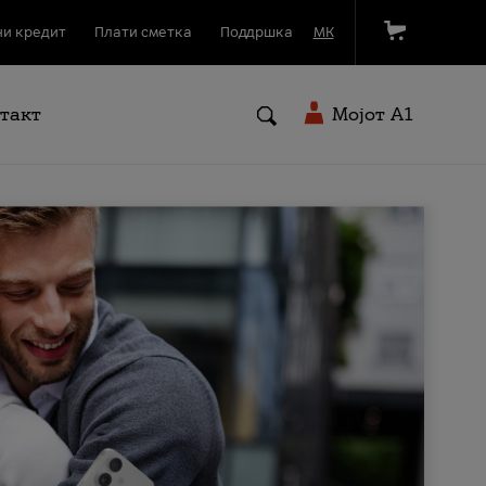
и кредит
Плати сметка
Поддршка
МК
такт
Мојот A1