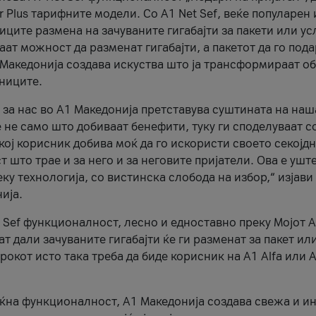
r Plus тарифните модели. Со A1 Net Sef, веќе популарен 
ците размена на зачуваните гигабајти за пакети или ус
ат можност да разменат гигабајти, а пакетот да го пода
1 Македонија создава искуства што ја трансформираат о
сниците.
 за нас во А1 Македонија претставува суштината на наш
 не само што добиваат бенефити, туку ги споделуваат с
екој корисник добива моќ да го искористи своето секојд
 што трае и за него и за неговите пријатели. Ова е ушт
еку технологија, со вистинска слобода на избор,“ изјави
ија.
 Sef функционалност, лесно и едноставно преку Мојот 
т дали зачуваните гигабајти ќе ги разменат за пакет ил
рокот исто така треба да биде корисник на А1 Alfa или A
оќна функционалност, А1 Македонија создава свежа и и