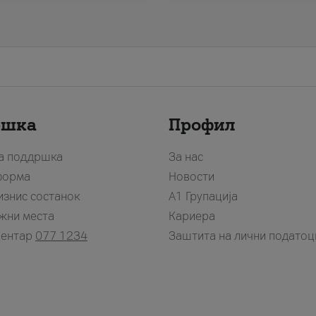
ршка
Профил
за поддршка
За нас
форма
Новости
изнис состанок
А1 Групација
жни места
Кариера
центар
077 1234
Заштита на лични податоц