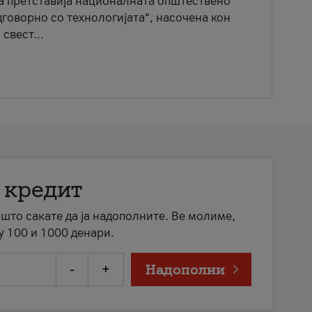
ја претставија националната општествено
говорно со технологијата“, насочена кон
свест...
 кредит
а што сакате да ја надополните. Ве молиме,
у 100 и 1000 денари.
-
+
Надополни