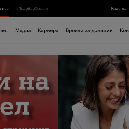
а нас
#ПодобарОнлајн
Надополн
свет
Медиа
Кариера
Броеви за донации
Кон