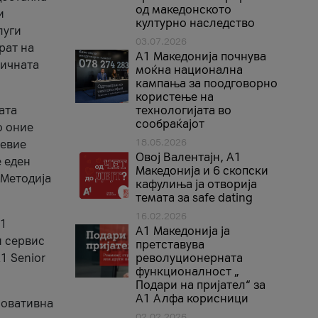
од македонското
и
културно наследство
луги
03.07.2026
рат на
A1 Македонија почнува
бичната
моќна национална
кампања за поодговорно
користење на
ата
технологијата во
сообраќајот
о оние
18.05.2026
невие
Овој Валентајн, A1
е еден
Македонија и 6 скопски
 Методија
кафулиња ја отворија
темата за safe dating
16.02.2026
А1
А1 Македонија ја
и сервис
претставува
1 Senior
револуционерната
функционалност „
Подари на пријател“ за
А1 Алфа корисници
новативна
02.02.2026