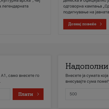
„Културна врска“, чиј
денеска и официјално 
а легендарната
одговорна кампања „Од
подигнување на јавната 
Дознај повеќе
Надополни
 А1, само внесете го
Внесете ја сумата кој
.
внесувајте сума помеѓ
Плати