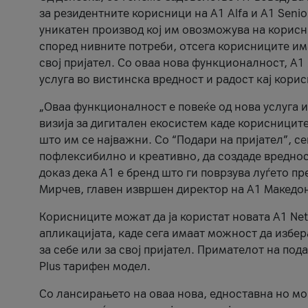
за резидентните корисници на А1 Alfa и A1 Senio
уникатен производ кој им овозможува на корисни
според нивните потреби, отсега корисниците има
свој пријател. Со оваа нова функционалност, А
услуга во вистинска вредност и радост кај кори
„Оваа функционалност е повеќе од нова услуга и
визија за дигитален екосистем каде корисниците
што им се најважни. Со “Подари на пријател”, с
пофлексибилно и креативно, да создаде вредност
доказ дека А1 е бренд што ги поврзува луѓето пр
Мирчев, главен извршен директор на А1 Македон
Корисниците можат да ја користат новата А1 Net
апликацијата, каде сега имаат можност да избера
за себе или за свој пријател. Примателот на пода
Plus тарифен модел.
Со лансирањето на оваа нова, едноставна но м