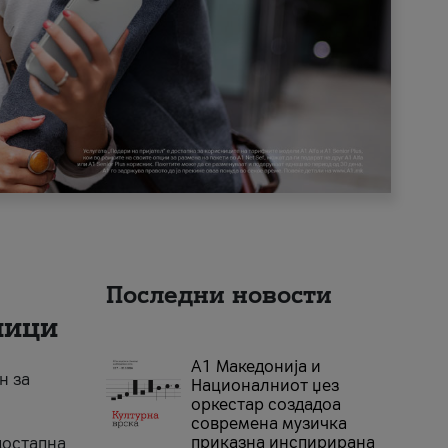
Последни новости
ници
А1 Македонија и
н за
Националниот џез
оркестар создадоа
современа музичка
приказна инспирирана
достапна