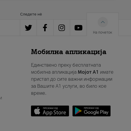
Следете нè
На почеток
Мобилна апликација
Единствено преку бесплатната
мобилна апликација
Мојот A1
имате
пристап до сите важни информации
за Вашите A1 услуги, во било кое
време.
и