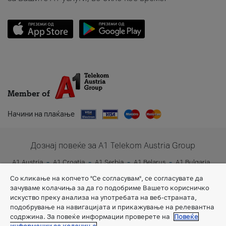
Member of
Начини на плаќање
Дознај повеќе за A1 Telekom Austria Group
A1 Austria
A1 Croatia
A1 Serbia
A1 Belarus
A1 Bulgaria
A1 Slovenia
A1 Digital
Со кликање на копчето "Се согласувам", се согласувате да
зачуваме колачиња за да го подобриме Вашето корисничко
искуство преку анализа на употребата на веб-страната,
подобрување на навигацијата и прикажување на релевантна
содржина. За повеќе информации проверете на
Повеќе