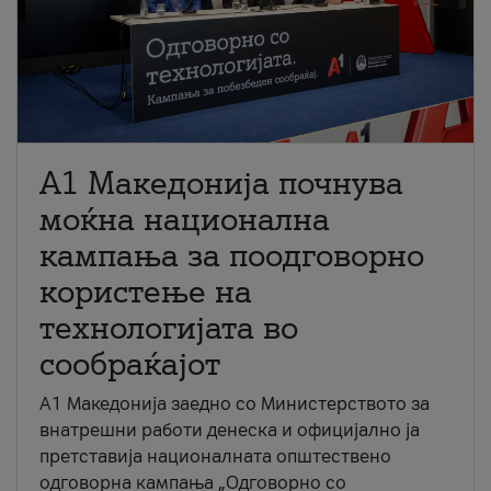
A1 Македонија почнува
моќна национална
кампања за поодговорно
користење на
технологијата во
сообраќајот
A1 Македонија заедно со Министерството за
внатрешни работи денеска и официјално ја
претставија националната општествено
одговорна кампања „Одговорно со