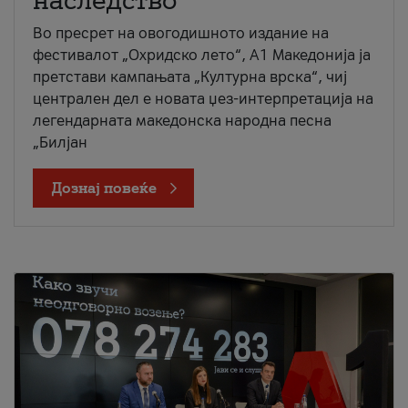
наследство
Во пресрет на овогодишното издание на
фестивалот „Охридско лето“, А1 Македонија ја
претстави кампањата „Културна врска“, чиј
централен дел е новата џез-интерпретација на
легендарната македонска народна песна
„Билјан
Дознај повеќе