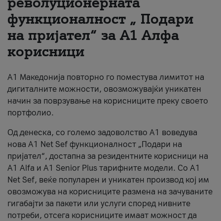
револуционерната
функционалност „ Подари
За нас
на пријател“ за А1 Алфа
#ПодобарОнлајн
корисници
А1 Македонија повторно го поместува лимитот на
дигиталните можности, овозможувајќи уникатен
начин за поврзување на корисниците преку своето
портфолио.
Од денеска, со големо задоволство А1 воведува
нова A1 Net Sef функционалност „Подари на
пријател“, достапна за резидентните корисници на
А1 Alfa и A1 Senior Plus тарифните модели. Со A1
Net Sef, веќе популарен и уникатен производ кој им
овозможува на корисниците размена на зачуваните
гигабајти за пакети или услуги според нивните
потреби, отсега корисниците имаат можност да