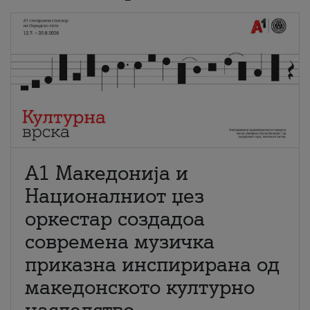
А1 Македонија и
Националниот џез
оркестар создадоа
современа музичка
приказна инспирирана од
македонското културно