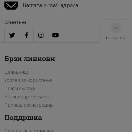
Следете нè
На почеток
Брзи линкови
Ценовници
Услови за користење
Плати сметка
Активирајте Е-сметка
Припејд регистрација
Поддршка
Секција за поддршка