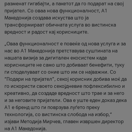
разменат гигабајти, а пакетот да го подарат на свој
пријател. Со оваа нова функционалност, А1
Македонија создава искуства што ја
трансформираат обичната услуга во вистинска
вредност и радост кај корисниците.
„Оваа функционалност е повеќе од нова услуга и за
нас во А1 Македонија претставува суштината на
нашата визија за дигитален екосистем каде
корисниците не само што добиваат бенефити, туку
ги споделуваат со оние што им се најважни. Со
“Подари на пријател”, секој корисник добива моќ да
го искористи своето секојдневие пофлексибилно и
креативно, да создаде вредност што трае и за него
и за неговите пријатели. Ова е уште еден доказ дека
А1 е бренд што ги поврзува луѓето преку
технологија, со вистинска слобода на избор,“
изјави Методија Мирчев, главен извршен директор
на А1 Македонија.