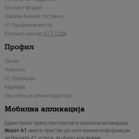
Контакт форма
Закажи бизнис состанок
A1 Продажни места
Контакт центар
077 1234
Профил
За нас
Новости
А1 Групација
Кариера
Заштита на лични податоци
Мобилна апликација
Единствено преку бесплатната мобилна апликација
Мојот A1
имате пристап до сите важни информации
за Вашите A1 услуги, во било кое време.