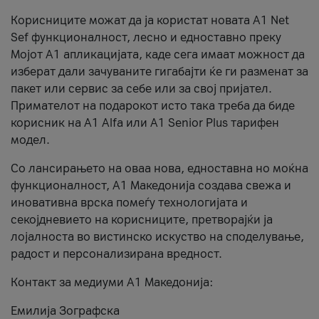
Корисниците можат да ја користат новата А1 Net
Sef функционалност, лесно и едноставно преку
Мојот А1 апликацијата, каде сега имаат можност да
изберат дали зачуваните гигабајти ќе ги разменат за
пакет или сервис за себе или за свој пријател.
Примателот на подарокот исто така треба да биде
корисник на А1 Alfa или A1 Senior Plus тарифен
модел.
Со лансирањето на оваа нова, едноставна но моќна
функционалност, А1 Македонија создава свежа и
иновативна врска помеѓу технологијата и
секојдневието на корисниците, претворајќи ја
лојалноста во вистинско искуство на споделување,
радост и персонализирана вредност.
Контакт за медиуми А1 Македонија:
Емилија Зографска