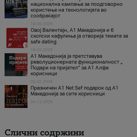
национална кампања за поодговорно
користење на технологијата во
сообраќајот
18.05.2026
Овој Валентајн, A1 Македонија и 6
скопски кафулиња ја отворија темата за
safe dating
16.02.2026
А1 Македонија ја претставува
револуционерната функционалност „
Подари на пријател“ за А1 Алфа
корисници
02.02.2026
Празничен A1 Net Sеf подарок од А1
Македонија за сите корисници
04.12.2025
Слични содржини