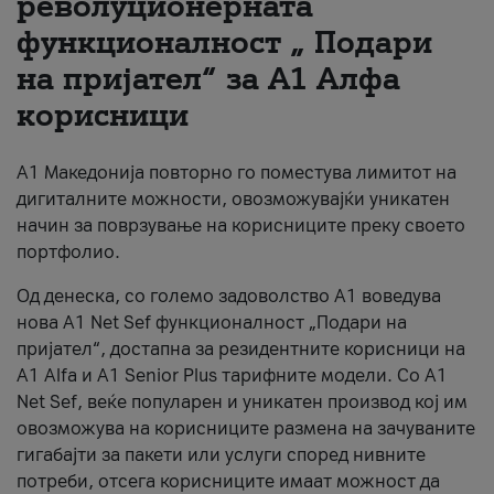
револуционерната
функционалност „ Подари
За нас
на пријател“ за А1 Алфа
#ПодобарОнлајн
корисници
А1 Македонија повторно го поместува лимитот на
дигиталните можности, овозможувајќи уникатен
начин за поврзување на корисниците преку своето
портфолио.
Од денеска, со големо задоволство А1 воведува
нова A1 Net Sef функционалност „Подари на
пријател“, достапна за резидентните корисници на
А1 Alfa и A1 Senior Plus тарифните модели. Со A1
Net Sef, веќе популарен и уникатен производ кој им
овозможува на корисниците размена на зачуваните
гигабајти за пакети или услуги според нивните
потреби, отсега корисниците имаат можност да