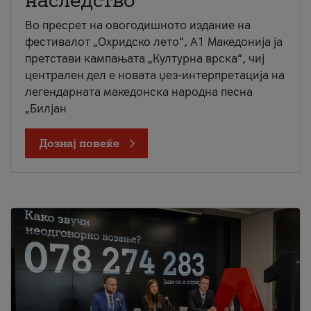
наследство
Во пресрет на овогодишното издание на
фестивалот „Охридско лето“, А1 Македонија ја
претстави кампањата „Културна врска“, чиј
централен дел е новата џез-интерпретација на
легендарната македонска народна песна
„Билјан
Дознај повеќе