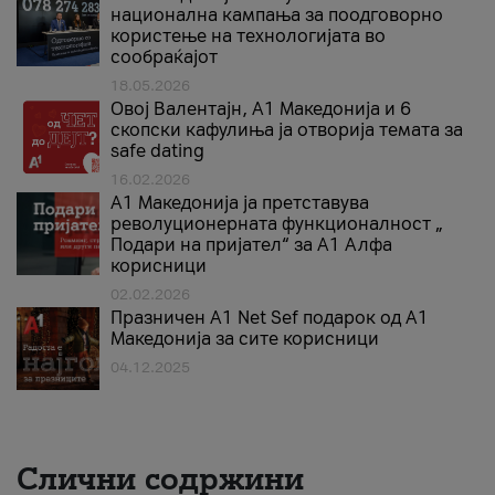
национална кампања за поодговорно
користење на технологијата во
сообраќајот
18.05.2026
Овој Валентајн, A1 Македонија и 6
скопски кафулиња ја отворија темата за
safe dating
16.02.2026
А1 Македонија ја претставува
револуционерната функционалност „
Подари на пријател“ за А1 Алфа
корисници
02.02.2026
Празничен A1 Net Sеf подарок од А1
Македонија за сите корисници
04.12.2025
Слични содржини