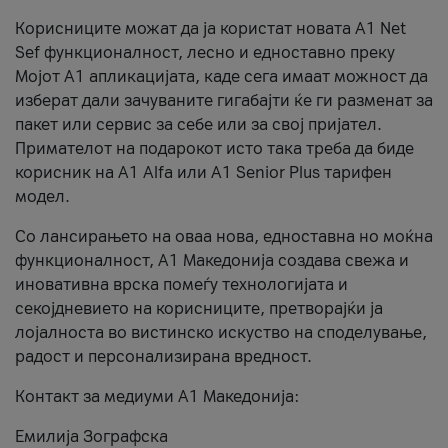
Корисниците можат да ја користат новата А1 Net
Sef функционалност, лесно и едноставно преку
Мојот А1 апликацијата, каде сега имаат можност да
изберат дали зачуваните гигабајти ќе ги разменат за
пакет или сервис за себе или за свој пријател.
Примателот на подарокот исто така треба да биде
корисник на А1 Alfa или A1 Senior Plus тарифен
модел.
Со лансирањето на оваа нова, едноставна но моќна
функционалност, А1 Македонија создава свежа и
иновативна врска помеѓу технологијата и
секојдневието на корисниците, претворајќи ја
лојалноста во вистинско искуство на споделување,
радост и персонализирана вредност.
Контакт за медиуми А1 Македонија:
Емилија Зографска