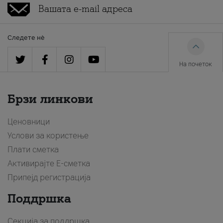
Следете нè
На почеток
Брзи линкови
Ценовници
Услови за користење
Плати сметка
Активирајте Е-сметка
Припејд регистрација
Поддршка
Секција за поддршка