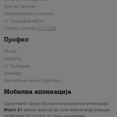
Контакт форма
Закажи бизнис состанок
A1 Продажни места
Контакт центар
077 1234
Профил
За нас
Новости
А1 Групација
Кариера
Заштита на лични податоци
Мобилна апликација
Единствено преку бесплатната мобилна апликација
Мојот A1
имате пристап до сите важни информации
за Вашите A1 услуги, во било кое време.