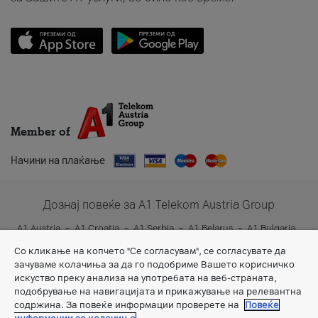
Member of
Начини на плаќање
Дознај повеќе за A1 Telekom Austria Group
A1 Austria
A1 Croatia
A1 Serbia
A1 Belarus
A1 Bulgaria
A1 Slovenia
A1 Digital
Со кликање на копчето "Се согласувам", се согласувате да
зачуваме колачиња за да го подобриме Вашето корисничко
искуство преку анализа на употребата на веб-страната,
подобрување на навигацијата и прикажување на релевантна
содржина. За повеќе информации проверете на
Повеќе