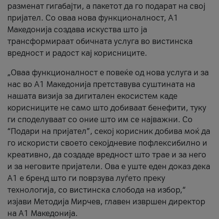
разменат гигабајти, а пакетот да го подарат на свој
пријател. Со оваа нова функционалност, А1
Македонија создава искуства што ја
трансформираат обичната услуга во вистинска
вредност и радост кај корисниците.
„Оваа функционалност е повеќе од нова услуга и за
нас во А1 Македонија претставува суштината на
нашата визија за дигитален екосистем каде
корисниците не само што добиваат бенефити, туку
ги споделуваат со оние што им се најважни. Со
“Подари на пријател”, секој корисник добива моќ да
го искористи своето секојдневие пофлексибилно и
креативно, да создаде вредност што трае и за него
и за неговите пријатели. Ова е уште еден доказ дека
А1 е бренд што ги поврзува луѓето преку
технологија, со вистинска слобода на избор,“
изјави Методија Мирчев, главен извршен директор
на А1 Македонија.