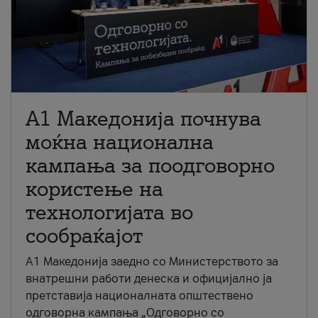
A1 Македонија почнува
моќна национална
кампања за поодговорно
користење на
технологијата во
сообраќајот
A1 Македонија заедно со Министерството за
внатрешни работи денеска и официјално ја
претставија националната општествено
одговорна кампања „Одговорно со