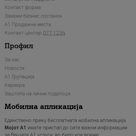
Контакт форма
Закажи бизнис состанок
A1 Продажни места
Контакт центар
077 1234
Профил
За нас
Новости
А1 Групација
Кариера
Заштита на лични податоци
Мобилна апликација
Единствено преку бесплатната мобилна апликација
Мојот A1
имате пристап до сите важни информации
за Вашите A1 услуги, во било кое време.