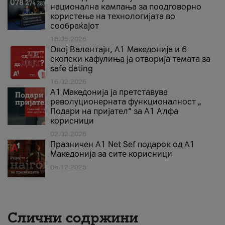
национална кампања за поодговорно
користење на технологијата во
сообраќајот
18.05.2026
Овој Валентајн, A1 Македонија и 6
скопски кафулиња ја отворија темата за
safe dating
16.02.2026
А1 Македонија ја претставува
револуционерната функционалност „
Подари на пријател“ за А1 Алфа
корисници
02.02.2026
Празничен A1 Net Sеf подарок од А1
Македонија за сите корисници
04.12.2025
Слични содржини