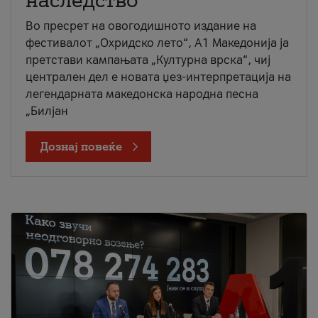
наследство
Во пресрет на овогодишното издание на
фестивалот „Охридско лето“, А1 Македонија ја
претстави кампањата „Културна врска“, чиј
централен дел е новата џез-интерпретација на
легендарната македонска народна песна
„Билјан
Дознај повеќе