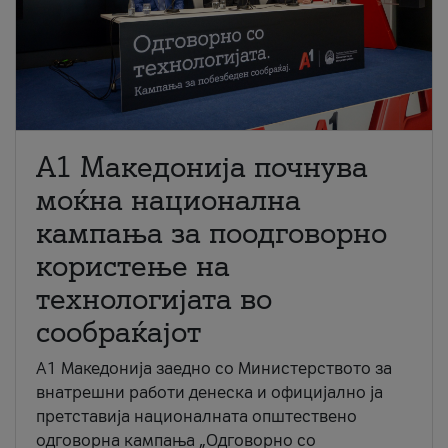
A1 Македонија почнува
моќна национална
кампања за поодговорно
користење на
технологијата во
сообраќајот
A1 Македонија заедно со Министерството за
внатрешни работи денеска и официјално ја
претставија националната општествено
одговорна кампања „Одговорно со