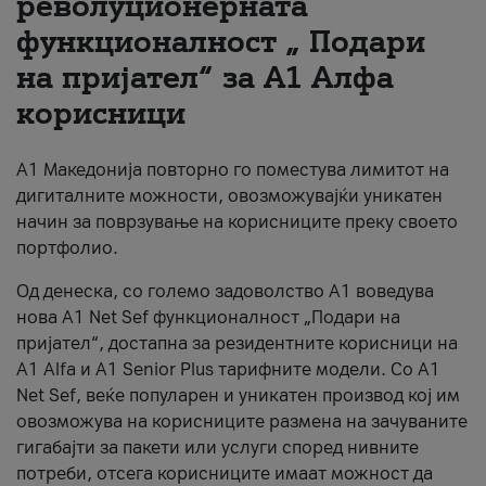
револуционерната
функционалност „ Подари
За нас
на пријател“ за А1 Алфа
#ПодобарОнлајн
корисници
А1 Македонија повторно го поместува лимитот на
дигиталните можности, овозможувајќи уникатен
начин за поврзување на корисниците преку своето
портфолио.
Од денеска, со големо задоволство А1 воведува
нова A1 Net Sef функционалност „Подари на
пријател“, достапна за резидентните корисници на
А1 Alfa и A1 Senior Plus тарифните модели. Со A1
Net Sef, веќе популарен и уникатен производ кој им
овозможува на корисниците размена на зачуваните
гигабајти за пакети или услуги според нивните
потреби, отсега корисниците имаат можност да