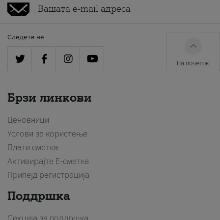
Следете нè
На почеток
Брзи линкови
Ценовници
Услови за користење
Плати сметка
Активирајте Е-сметка
Припејд регистрација
Поддршка
Секција за поддршка