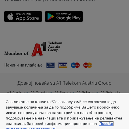
Member of
Начини на плаќање
Дознај повеќе за A1 Telekom Austria Group
A1 Austria
A1 Croatia
A1 Serbia
A1 Belarus
A1 Bulgaria
A1 Slovenia
A1 Digital
Со кликање на копчето "Се согласувам", се согласувате да
зачуваме колачиња за да го подобриме Вашето корисничко
искуство преку анализа на употребата на веб-страната,
подобрување на навигацијата и прикажување на релевантна
содржина. За повеќе информации проверете на
Повеќе