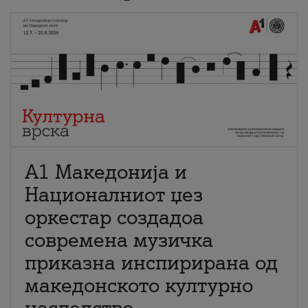
А1 Македонија и
Националниот џез
оркестар создадоа
современа музичка
приказна инспирирана од
македонското културно