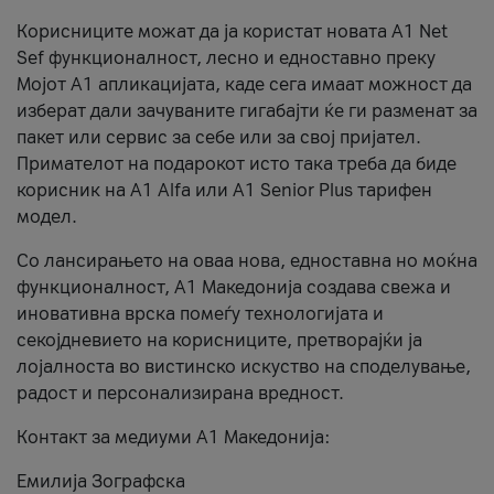
Корисниците можат да ја користат новата А1 Net
Sef функционалност, лесно и едноставно преку
Мојот А1 апликацијата, каде сега имаат можност да
изберат дали зачуваните гигабајти ќе ги разменат за
пакет или сервис за себе или за свој пријател.
Примателот на подарокот исто така треба да биде
корисник на А1 Alfa или A1 Senior Plus тарифен
модел.
Со лансирањето на оваа нова, едноставна но моќна
функционалност, А1 Македонија создава свежа и
иновативна врска помеѓу технологијата и
секојдневието на корисниците, претворајќи ја
лојалноста во вистинско искуство на споделување,
радост и персонализирана вредност.
Контакт за медиуми А1 Македонија:
Емилија Зографска