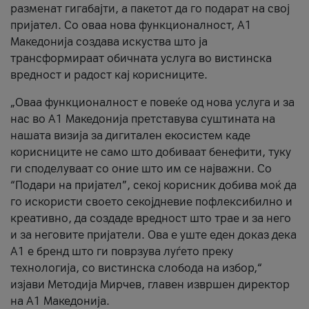
разменат гигабајти, а пакетот да го подарат на свој
пријател. Со оваа нова функционалност, А1
Македонија создава искуства што ја
трансформираат обичната услуга во вистинска
вредност и радост кај корисниците.
„Оваа функционалност е повеќе од нова услуга и за
нас во А1 Македонија претставува суштината на
нашата визија за дигитален екосистем каде
корисниците не само што добиваат бенефити, туку
ги споделуваат со оние што им се најважни. Со
“Подари на пријател”, секој корисник добива моќ да
го искористи своето секојдневие пофлексибилно и
креативно, да создаде вредност што трае и за него
и за неговите пријатели. Ова е уште еден доказ дека
А1 е бренд што ги поврзува луѓето преку
технологија, со вистинска слобода на избор,“
изјави Методија Мирчев, главен извршен директор
на А1 Македонија.