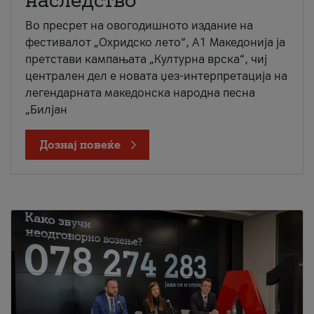
наследство
Во пресрет на овогодишното издание на
фестивалот „Охридско лето“, А1 Македонија ја
претстави кампањата „Културна врска“, чиј
централен дел е новата џез-интерпретација на
легендарната македонска народна песна
„Билјан
Дознај повеќе