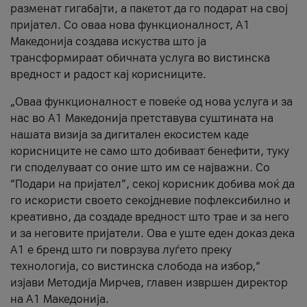
разменат гигабајти, а пакетот да го подарат на свој
пријател. Со оваа нова функционалност, А1
Македонија создава искуства што ја
трансформираат обичната услуга во вистинска
вредност и радост кај корисниците.
„Оваа функционалност е повеќе од нова услуга и за
нас во А1 Македонија претставува суштината на
нашата визија за дигитален екосистем каде
корисниците не само што добиваат бенефити, туку
ги споделуваат со оние што им се најважни. Со
“Подари на пријател”, секој корисник добива моќ да
го искористи своето секојдневие пофлексибилно и
креативно, да создаде вредност што трае и за него
и за неговите пријатели. Ова е уште еден доказ дека
А1 е бренд што ги поврзува луѓето преку
технологија, со вистинска слобода на избор,“
изјави Методија Мирчев, главен извршен директор
на А1 Македонија.