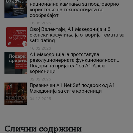
национална кампања за поодговорно
користење на технологијата во
сообраќајот
18.05.2026
Овој Валентајн, A1 Македонија и 6
скопски кафулиња ја отворија темата за
safe dating
16.02.2026
А1 Македонија ја претставува
револуционерната функционалност „
Подари на пријател“ за А1 Алфа
корисници
02.02.2026
Празничен A1 Net Sеf подарок од А1
Македонија за сите корисници
04.12.2025
Слични содржини