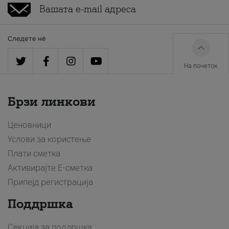
Следете нè
На почеток
Брзи линкови
Ценовници
Услови за користење
Плати сметка
Активирајте Е-сметка
Припејд регистрација
Поддршка
Секција за поддршка