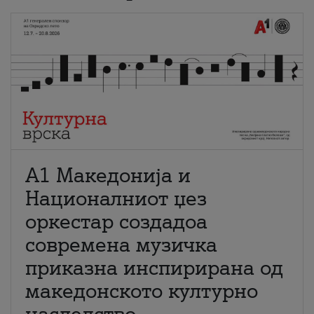
А1 Македонија и
Националниот џез
оркестар создадоа
современа музичка
приказна инспирирана од
македонското културно