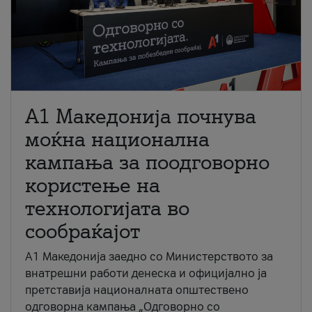
A1 Македонија почнува
моќна национална
кампања за поодговорно
користење на
технологијата во
сообраќајот
A1 Македонија заедно со Министерството за
внатрешни работи денеска и официјално ја
претставија националната општествено
одговорна кампања „Одговорно со