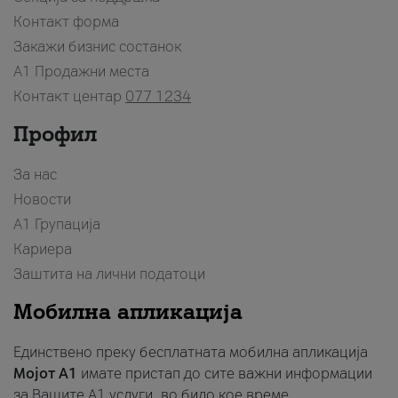
Контакт форма
Закажи бизнис состанок
A1 Продажни места
Контакт центар
077 1234
Профил
За нас
Новости
А1 Групација
Кариера
Заштита на лични податоци
Мобилна апликација
Единствено преку бесплатната мобилна апликација
Мојот A1
имате пристап до сите важни информации
за Вашите A1 услуги, во било кое време.