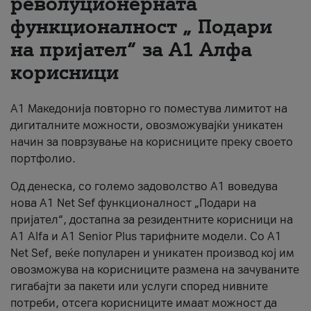
револуционерната
функционалност „ Подари
За нас
на пријател“ за А1 Алфа
#ПодобарОнлајн
корисници
А1 Македонија повторно го поместува лимитот на
дигиталните можности, овозможувајќи уникатен
начин за поврзување на корисниците преку своето
портфолио.
Од денеска, со големо задоволство А1 воведува
нова A1 Net Sef функционалност „Подари на
пријател“, достапна за резидентните корисници на
А1 Alfa и A1 Senior Plus тарифните модели. Со A1
Net Sef, веќе популарен и уникатен производ кој им
овозможува на корисниците размена на зачуваните
гигабајти за пакети или услуги според нивните
потреби, отсега корисниците имаат можност да