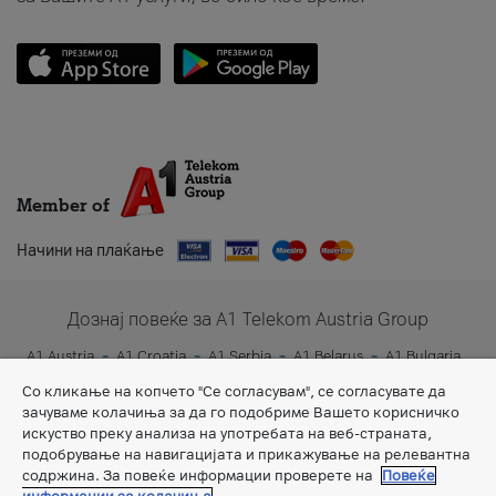
Member of
Начини на плаќање
Дознај повеќе за A1 Telekom Austria Group
A1 Austria
A1 Croatia
A1 Serbia
A1 Belarus
A1 Bulgaria
A1 Slovenia
A1 Digital
Со кликање на копчето "Се согласувам", се согласувате да
зачуваме колачиња за да го подобриме Вашето корисничко
искуство преку анализа на употребата на веб-страната,
подобрување на навигацијата и прикажување на релевантна
содржина. За повеќе информации проверете на
Повеќе