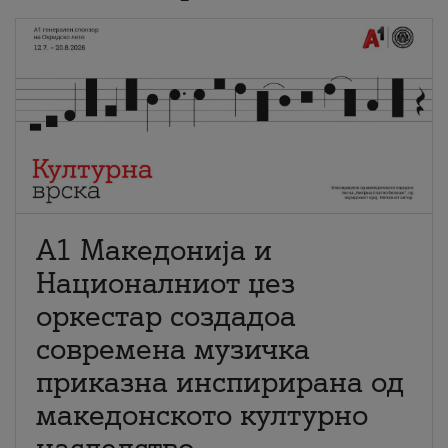
А1 Македонија и
Националниот џез
оркестар создадоа
современа музичка
приказна инспирирана од
македонското културно