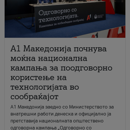
A1 Македонија почнува
моќна национална
кампања за поодговорно
користење на
технологијата во
сообраќајот
A1 Македонија заедно со Министерството за
внатрешни работи денеска и официјално ја
претставија националната општествено
одговорна кампања „Одговорно со