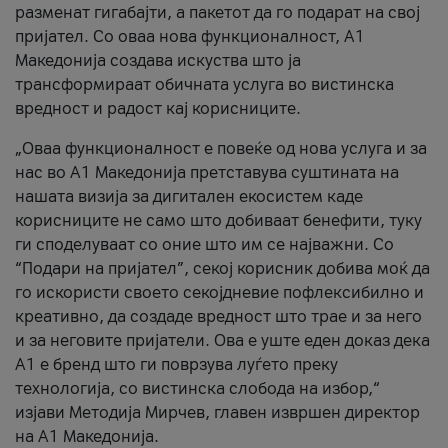
разменат гигабајти, а пакетот да го подарат на свој
пријател. Со оваа нова функционалност, А1
Македонија создава искуства што ја
трансформираат обичната услуга во вистинска
вредност и радост кај корисниците.
„Оваа функционалност е повеќе од нова услуга и за
нас во А1 Македонија претставува суштината на
нашата визија за дигитален екосистем каде
корисниците не само што добиваат бенефити, туку
ги споделуваат со оние што им се најважни. Со
“Подари на пријател”, секој корисник добива моќ да
го искористи своето секојдневие пофлексибилно и
креативно, да создаде вредност што трае и за него
и за неговите пријатели. Ова е уште еден доказ дека
А1 е бренд што ги поврзува луѓето преку
технологија, со вистинска слобода на избор,“
изјави Методија Мирчев, главен извршен директор
на А1 Македонија.