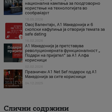
национална кампања за поодговорно
користење на технологијата во
сообраќајот
18.05.2026
Овој Валентајн, A1 Македонија и 6
скопски кафулиња ја отворија темата за
safe dating
16.02.2026
А1 Македонија ја претставува
револуционерната функционалност „
Подари на пријател“ за А1 Алфа
корисници
02.02.2026
Празничен A1 Net Sеf подарок од А1
Македонија за сите корисници
04.12.2025
Слични содржини