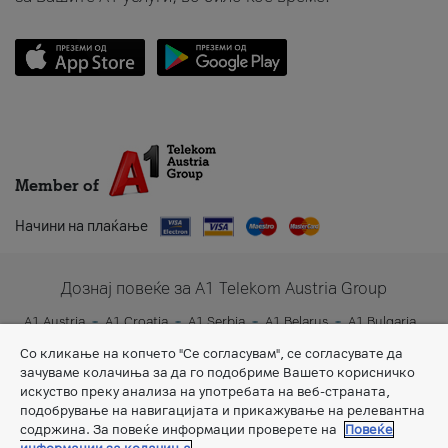
Member of
Начини на плаќање
Дознај повеќе за A1 Telekom Austria Group
A1 Austria
A1 Croatia
A1 Serbia
A1 Belarus
A1 Bulgaria
A1 Slovenia
A1 Digital
Со кликање на копчето "Се согласувам", се согласувате да
зачуваме колачиња за да го подобриме Вашето корисничко
искуство преку анализа на употребата на веб-страната,
подобрување на навигацијата и прикажување на релевантна
содржина. За повеќе информации проверете на
Повеќе