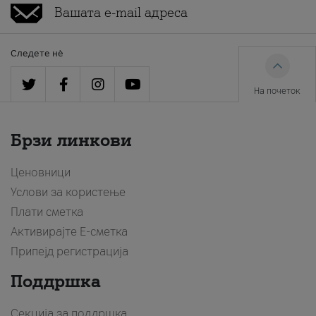
Следете нè
На почеток
Брзи линкови
Ценовници
Услови за користење
Плати сметка
Активирајте Е-сметка
Припејд регистрација
Поддршка
Секција за поддршка