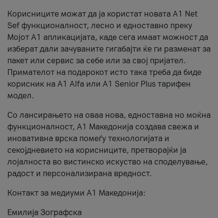
Корисниците можат да ја користат новата А1 Net
Sef функционалност, лесно и едноставно преку
Мојот А1 апликацијата, каде сега имаат можност да
изберат дали зачуваните гигабајти ќе ги разменат за
пакет или сервис за себе или за свој пријател.
Примателот на подарокот исто така треба да биде
корисник на А1 Alfa или A1 Senior Plus тарифен
модел.
Со лансирањето на оваа нова, едноставна но моќна
функционалност, А1 Македонија создава свежа и
иновативна врска помеѓу технологијата и
секојдневието на корисниците, претворајќи ја
лојалноста во вистинско искуство на споделување,
радост и персонализирана вредност.
Контакт за медиуми А1 Македонија:
Емилија Зографска