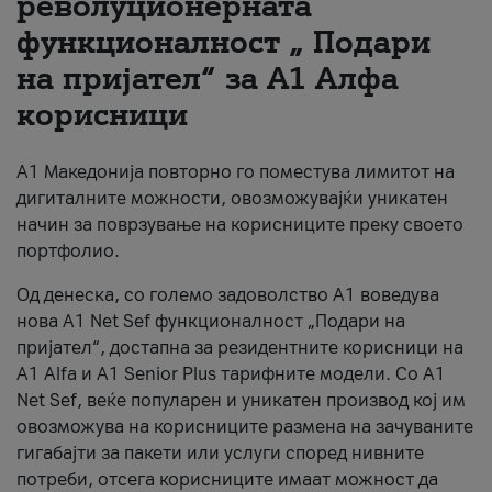
револуционерната
функционалност „ Подари
За нас
на пријател“ за А1 Алфа
#ПодобарОнлајн
корисници
А1 Македонија повторно го поместува лимитот на
дигиталните можности, овозможувајќи уникатен
начин за поврзување на корисниците преку своето
портфолио.
Од денеска, со големо задоволство А1 воведува
нова A1 Net Sef функционалност „Подари на
пријател“, достапна за резидентните корисници на
А1 Alfa и A1 Senior Plus тарифните модели. Со A1
Net Sef, веќе популарен и уникатен производ кој им
овозможува на корисниците размена на зачуваните
гигабајти за пакети или услуги според нивните
потреби, отсега корисниците имаат можност да