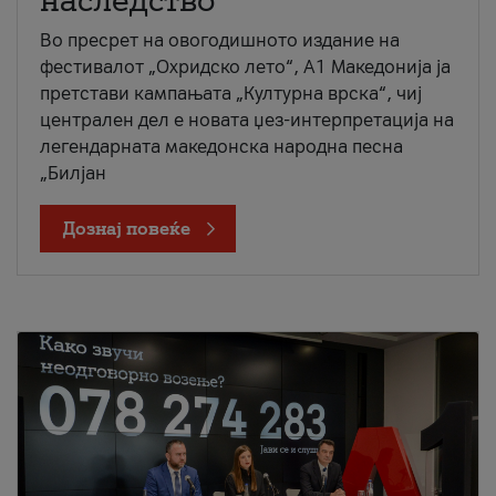
наследство
Во пресрет на овогодишното издание на
фестивалот „Охридско лето“, А1 Македонија ја
претстави кампањата „Културна врска“, чиј
централен дел е новата џез-интерпретација на
легендарната македонска народна песна
„Билјан
Дознај повеќе