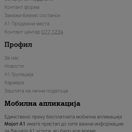
Контакт форма
Закажи бизнис состанок
A1 Продажни места
Контакт центар
077 1234
Профил
За нас
Новости
А1 Групација
Кариера
Заштита на лични податоци
Мобилна апликација
Единствено преку бесплатната мобилна апликација
Мојот A1
имате пристап до сите важни информации
за Вашите A1 услуги, во било кое време.