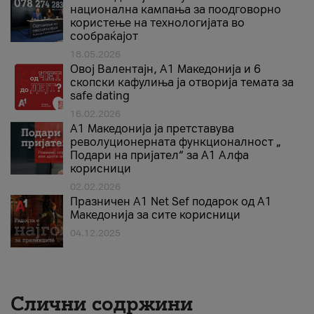
национална кампања за поодговорно
користење на технологијата во
сообраќајот
18.05.2026
Овој Валентајн, A1 Македонија и 6
скопски кафулиња ја отворија темата за
safe dating
16.02.2026
А1 Македонија ја претставува
револуционерната функционалност „
Подари на пријател“ за А1 Алфа
корисници
02.02.2026
Празничен A1 Net Sеf подарок од А1
Македонија за сите корисници
04.12.2025
Слични содржини