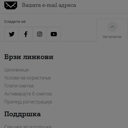
Следете нè
На почеток
Брзи линкови
Ценовници
Услови за користење
Плати сметка
Активирајте Е-сметка
Припејд регистрација
Поддршка
Секција за поддршка