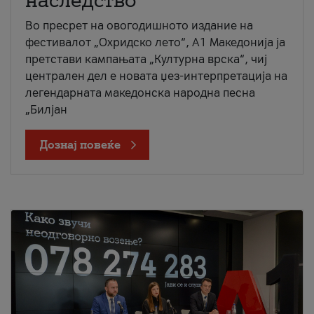
наследство
Во пресрет на овогодишното издание на
фестивалот „Охридско лето“, А1 Македонија ја
претстави кампањата „Културна врска“, чиј
централен дел е новата џез-интерпретација на
легендарната македонска народна песна
„Билјан
Дознај повеќе