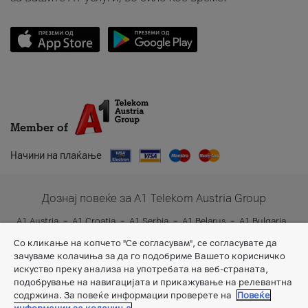
Member of
Начини на плаќање
Дознај повеќе за A1 Telekom Austria Group
A1 Austria
A1 Croatia
A1 Serbia
A1 Belarus
A1 Bulgaria
A1 Slovenia
A1 Digital
Со кликање на копчето "Се согласувам", се согласувате да
зачуваме колачиња за да го подобриме Вашето корисничко
искуство преку анализа на употребата на веб-страната,
подобрување на навигацијата и прикажување на релевантна
содржина. За повеќе информации проверете на
Повеќе