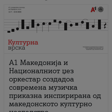
А1 Македонија и
Националниот џез
оркестар создадоа
современа музичка
приказна инспирирана од
македонското културно