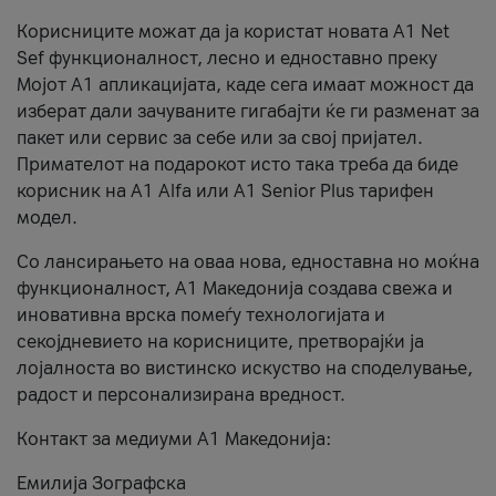
Корисниците можат да ја користат новата А1 Net
Sef функционалност, лесно и едноставно преку
Мојот А1 апликацијата, каде сега имаат можност да
изберат дали зачуваните гигабајти ќе ги разменат за
пакет или сервис за себе или за свој пријател.
Примателот на подарокот исто така треба да биде
корисник на А1 Alfa или A1 Senior Plus тарифен
модел.
Со лансирањето на оваа нова, едноставна но моќна
функционалност, А1 Македонија создава свежа и
иновативна врска помеѓу технологијата и
секојдневието на корисниците, претворајќи ја
лојалноста во вистинско искуство на споделување,
радост и персонализирана вредност.
Контакт за медиуми А1 Македонија:
Емилија Зографска