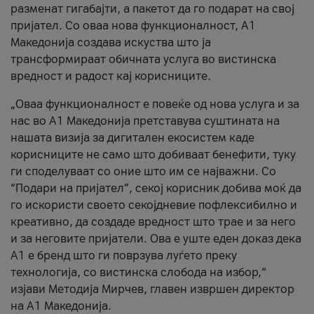
разменат гигабајти, а пакетот да го подарат на свој
пријател. Со оваа нова функционалност, А1
Македонија создава искуства што ја
трансформираат обичната услуга во вистинска
вредност и радост кај корисниците.
„Оваа функционалност е повеќе од нова услуга и за
нас во А1 Македонија претставува суштината на
нашата визија за дигитален екосистем каде
корисниците не само што добиваат бенефити, туку
ги споделуваат со оние што им се најважни. Со
“Подари на пријател”, секој корисник добива моќ да
го искористи своето секојдневие пофлексибилно и
креативно, да создаде вредност што трае и за него
и за неговите пријатели. Ова е уште еден доказ дека
А1 е бренд што ги поврзува луѓето преку
технологија, со вистинска слобода на избор,“
изјави Методија Мирчев, главен извршен директор
на А1 Македонија.