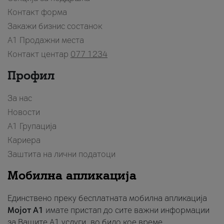
Контакт форма
Закажи бизнис состанок
A1 Продажни места
Контакт центар
077 1234
Профил
За нас
Новости
А1 Групација
Кариера
Заштита на лични податоци
Мобилна апликација
Единствено преку бесплатната мобилна апликација
Мојот A1
имате пристап до сите важни информации
за Вашите A1 услуги, во било кое време.