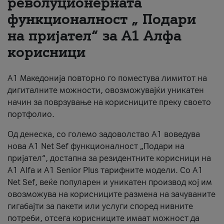
револуционерната
функционалност „ Подари
За нас
на пријател“ за А1 Алфа
#ПодобарОнлајн
корисници
А1 Македонија повторно го поместува лимитот на
дигиталните можности, овозможувајќи уникатен
начин за поврзување на корисниците преку своето
портфолио.
Од денеска, со големо задоволство А1 воведува
нова A1 Net Sef функционалност „Подари на
пријател“, достапна за резидентните корисници на
А1 Alfa и A1 Senior Plus тарифните модели. Со A1
Net Sef, веќе популарен и уникатен производ кој им
овозможува на корисниците размена на зачуваните
гигабајти за пакети или услуги според нивните
потреби, отсега корисниците имаат можност да