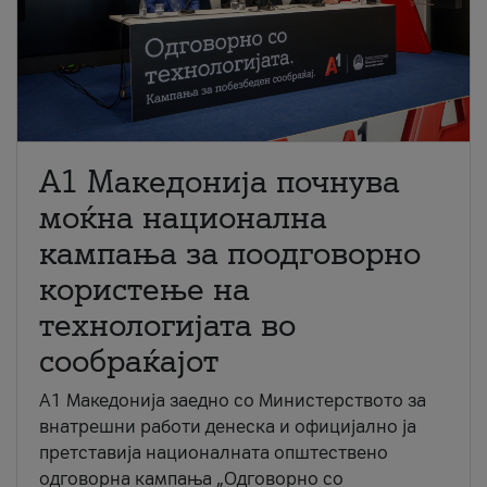
A1 Македонија почнува
моќна национална
кампања за поодговорно
користење на
технологијата во
сообраќајот
A1 Македонија заедно со Министерството за
внатрешни работи денеска и официјално ја
претставија националната општествено
одговорна кампања „Одговорно со