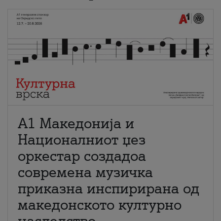
А1 Македонија и
Националниот џез
оркестар создадоа
современа музичка
приказна инспирирана од
македонското културно