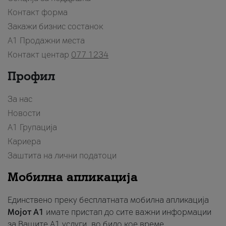
Контакт форма
Закажи бизнис состанок
A1 Продажни места
Контакт центар
077 1234
Профил
За нас
Новости
А1 Групација
Кариера
Заштита на лични податоци
Мобилна апликација
Единствено преку бесплатната мобилна апликација
Мојот A1
имате пристап до сите важни информации
за Вашите A1 услуги, во било кое време.