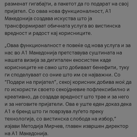
разменат гигабајти, а пакетот да го подарат на свој
пријател. Со оваа нова функционалност, А1
Македонија создава искуства што ја
трансформираат обичната услуга во вистинска
вредност и радост кај корисниците.
„Оваа функционалност е повеќе од нова услуга и за
нас во А1 Македонија претставува суштината на
нашата визија за дигитален екосистем каде
корисниците не само што добиваат бенефити, туку
ги споделуваат со оние што им се најважни. Со
“Подари на пријател”, секој корисник добива моќ да
го искористи своето секојдневие пофлексибилно и
креативно, да создаде вредност што трае и за него
и за неговите пријатели. Ова е уште еден доказ дека
А1 е бренд што ги поврзува луѓето преку
технологија, со вистинска слобода на избор,“
изјави Методија Мирчев, главен извршен директор
на А1 Македонија.