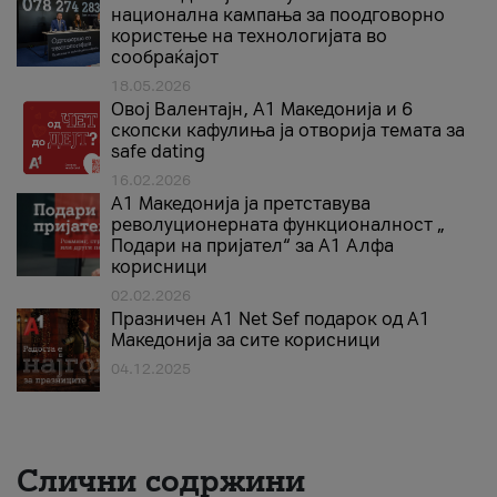
национална кампања за поодговорно
користење на технологијата во
сообраќајот
18.05.2026
Овој Валентајн, A1 Македонија и 6
скопски кафулиња ја отворија темата за
safe dating
16.02.2026
А1 Македонија ја претставува
револуционерната функционалност „
Подари на пријател“ за А1 Алфа
корисници
02.02.2026
Празничен A1 Net Sеf подарок од А1
Македонија за сите корисници
04.12.2025
Слични содржини