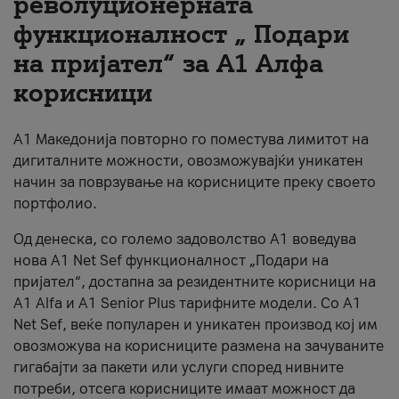
револуционерната
функционалност „ Подари
За нас
на пријател“ за А1 Алфа
#ПодобарОнлајн
корисници
А1 Македонија повторно го поместува лимитот на
дигиталните можности, овозможувајќи уникатен
начин за поврзување на корисниците преку своето
портфолио.
Од денеска, со големо задоволство А1 воведува
нова A1 Net Sef функционалност „Подари на
пријател“, достапна за резидентните корисници на
А1 Alfa и A1 Senior Plus тарифните модели. Со A1
Net Sef, веќе популарен и уникатен производ кој им
овозможува на корисниците размена на зачуваните
гигабајти за пакети или услуги според нивните
потреби, отсега корисниците имаат можност да