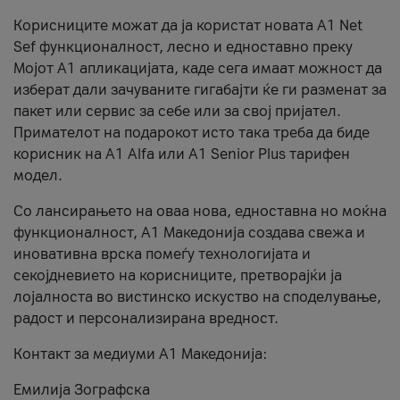
Корисниците можат да ја користат новата А1 Net
Sef функционалност, лесно и едноставно преку
Мојот А1 апликацијата, каде сега имаат можност да
изберат дали зачуваните гигабајти ќе ги разменат за
пакет или сервис за себе или за свој пријател.
Примателот на подарокот исто така треба да биде
корисник на А1 Alfa или A1 Senior Plus тарифен
модел.
Со лансирањето на оваа нова, едноставна но моќна
функционалност, А1 Македонија создава свежа и
иновативна врска помеѓу технологијата и
секојдневието на корисниците, претворајќи ја
лојалноста во вистинско искуство на споделување,
радост и персонализирана вредност.
Контакт за медиуми А1 Македонија:
Емилија Зографска