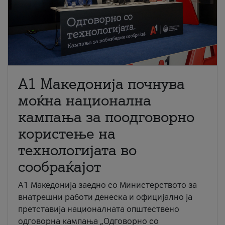
A1 Македонија почнува
моќна национална
кампања за поодговорно
користење на
технологијата во
сообраќајот
A1 Македонија заедно со Министерството за
внатрешни работи денеска и официјално ја
претставија националната општествено
одговорна кампања „Одговорно со