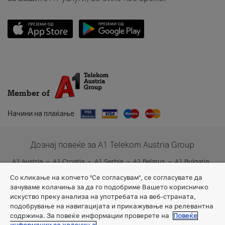
Member of
Начини на плаќање
Дознај повеќе за A1 Telekom Austria Group
A1 Austria
A1 Croatia
A1 Serbia
A1 Belarus
A1 Bulgaria
A1 Slovenia
A1 Digital
Со кликање на копчето "Се согласувам", се согласувате да
зачуваме колачиња за да го подобриме Вашето корисничко
искуство преку анализа на употребата на веб-страната,
подобрување на навигацијата и прикажување на релевантна
содржина. За повеќе информации проверете на
Повеќе