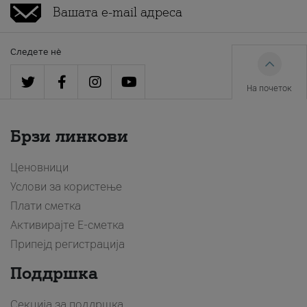
Следете нè
На почеток
Брзи линкови
Ценовници
Услови за користење
Плати сметка
Активирајте Е-сметка
Припејд регистрација
Поддршка
Секција за поддршка