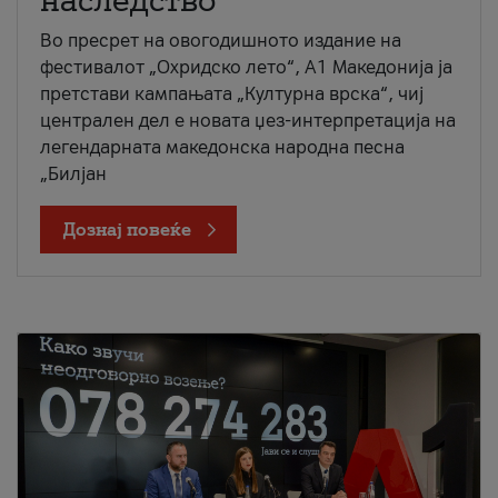
наследство
Во пресрет на овогодишното издание на
фестивалот „Охридско лето“, А1 Македонија ја
претстави кампањата „Културна врска“, чиј
централен дел е новата џез-интерпретација на
легендарната македонска народна песна
„Билјан
Дознај повеќе