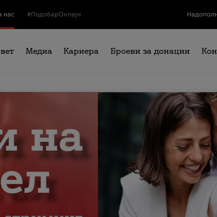
а нас
#ПодобарОнлајн
Надополн
свет
Медиа
Кариера
Броеви за донации
Кон