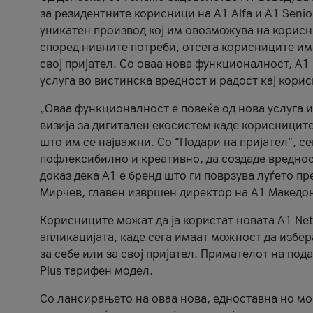
за резидентните корисници на А1 Alfa и A1 Senio
уникатен производ кој им овозможува на корисни
според нивните потреби, отсега корисниците има
свој пријател. Со оваа нова функционалност, А
услуга во вистинска вредност и радост кај кори
„Оваа функционалност е повеќе од нова услуга и
визија за дигитален екосистем каде корисниците
што им се најважни. Со “Подари на пријател”, с
пофлексибилно и креативно, да создаде вредност
доказ дека А1 е бренд што ги поврзува луѓето пр
Мирчев, главен извршен директор на А1 Македон
Корисниците можат да ја користат новата А1 Net
апликацијата, каде сега имаат можност да избера
за себе или за свој пријател. Примателот на пода
Plus тарифен модел.
Со лансирањето на оваа нова, едноставна но м