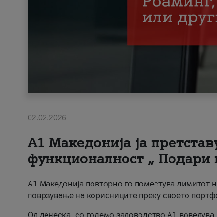
02.02.2026
А1 Македонија ја претста
функционалност „ Подари 
А1 Македонија повторно го поместува лимитот 
поврзување на корисниците преку своето портф
Од денеска, со големо задоволство А1 воведува 