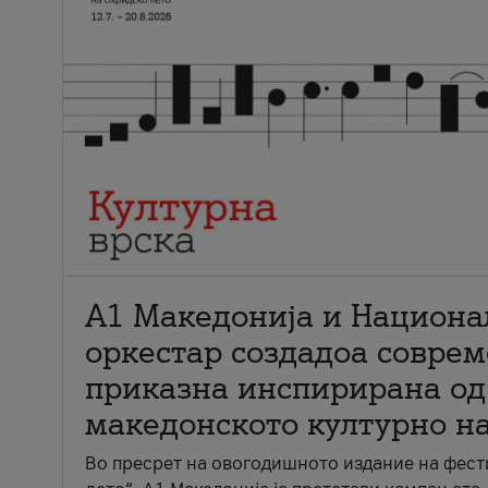
А1 Македонија и Национа
оркестар создадоа совре
приказна инспирирана од
македонското културно н
Во пресрет на овогодишното издание на фест