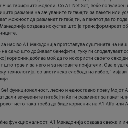
r Plus тарифните модели. Со A1 Net Sef, веќе популарен 
ците размена на зачуваните гигабајти за пакети или ус
ат можност да разменат гигабајти, а пакетот да го пода
1 Македонија создава искуства што ја трансформираат о
сниците.
 за нас во А1 Македонија претставува суштината на наш
 не само што добиваат бенефити, туку ги споделуваат с
екој корисник добива моќ да го искористи своето секојд
 што трае и за него и за неговите пријатели. Ова е ушт
еку технологија, со вистинска слобода на избор,“ изјави
ија.
 Sef функционалност, лесно и едноставно преку Мојот 
т дали зачуваните гигабајти ќе ги разменат за пакет ил
рокот исто така треба да биде корисник на А1 Alfa или A
оќна функционалност, А1 Македонија создава свежа и и