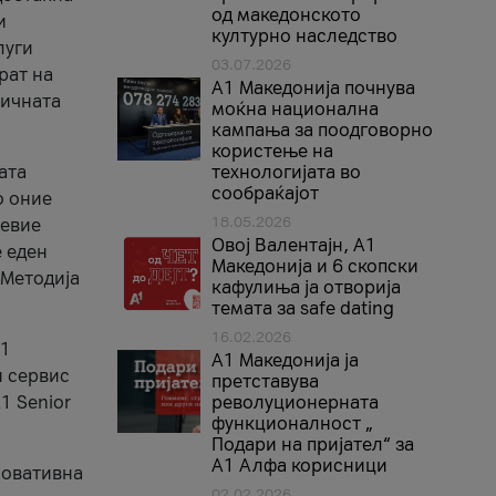
од македонското
и
културно наследство
луги
03.07.2026
рат на
A1 Македонија почнува
бичната
моќна национална
кампања за поодговорно
користење на
ата
технологијата во
сообраќајот
о оние
18.05.2026
невие
Овој Валентајн, A1
е еден
Македонија и 6 скопски
 Методија
кафулиња ја отворија
темата за safe dating
16.02.2026
А1
А1 Македонија ја
и сервис
претставува
1 Senior
револуционерната
функционалност „
Подари на пријател“ за
А1 Алфа корисници
новативна
02.02.2026