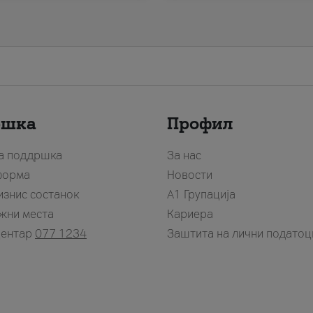
ршка
Профил
за поддршка
За нас
форма
Новости
изнис состанок
А1 Групација
жни места
Кариера
центар
077 1234
Заштита на лични податоц