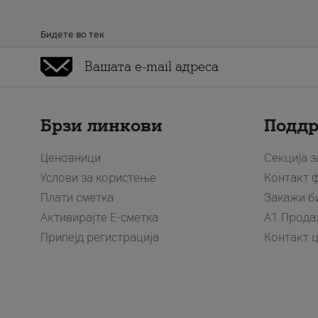
Бидете во тек
Брзи линкови
Подд
Ценовници
Секција 
Услови за користење
Контакт 
Плати сметка
Закажи б
Активирајте Е-сметка
A1 Прода
Припејд регистрација
Контакт 