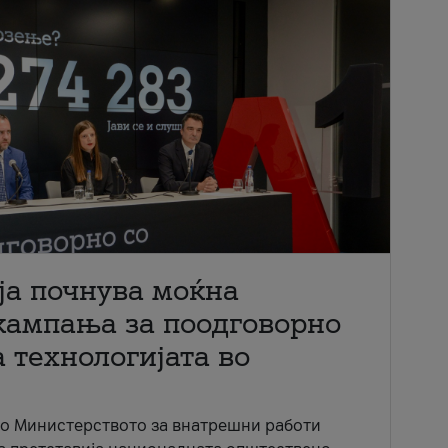
ја почнува моќна
кампања за поодговорно
 технологијата во
со Министерството за внатрешни работи