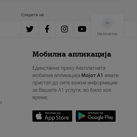
Следете нè
На почеток
Мобилна апликација
Единствено преку бесплатната
мобилна апликација
Мојот A1
имате
пристап до сите важни информации
за Вашите A1 услуги, во било кое
време.
и