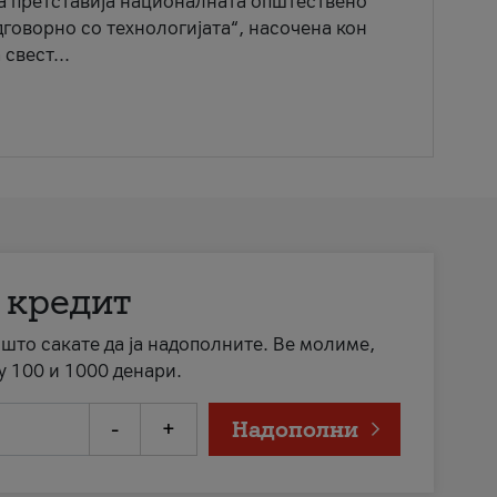
ја претставија националната општествено
говорно со технологијата“, насочена кон
свест...
 кредит
а што сакате да ја надополните. Ве молиме,
у 100 и 1000 денари.
-
+
Надополни