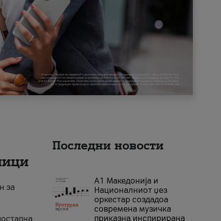
Последни новости
ници
А1 Македонија и
н за
Националниот џез
оркестар создадоа
современа музичка
приказна инспирирана
достапна