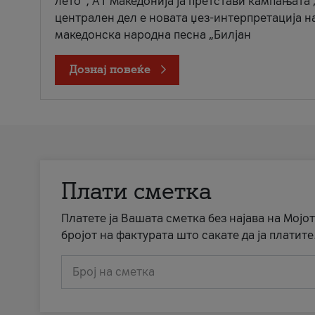
лето“, А1 Македонија ја претстави кампањата 
централен дел е новата џез-интерпретација н
македонска народна песна „Билјан
Дознај повеќе
Плати сметка
Платете ја Вашата сметка без најава на Мојот
бројот на фактурата што сакате да ја платите
Број на сметка