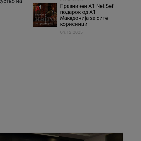
куство на
Празничен A1 Net Sеf
подарок од А1
Македонија за сите
корисници
04.12.2025