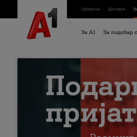
Приватни
Деловни
З
За А1
За подобар 