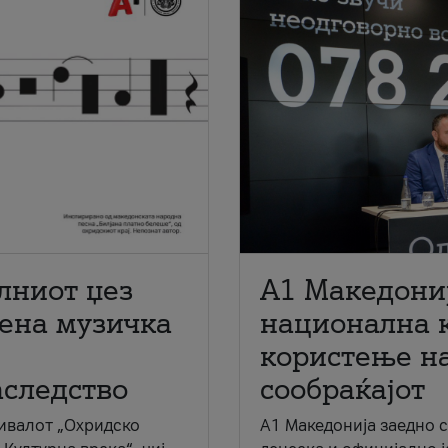
лниот џез
A1 Македони
мена музичка
национална 
користење на
аследство
сообраќајот
ивалот „Охридско
A1 Македонија заедно 