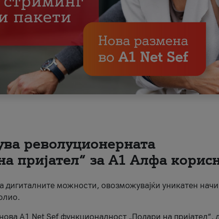
вува револуционерната
на пријател“ за А1 Алфа корис
на дигиталните можности, овозможувајќи уникатен начи
олио.
нова A1 Net Sef функционалност „Подари на пријател“, 