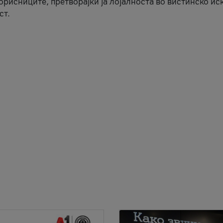
корисниците, претворајќи ја лојалноста во вистинско ис
ст.