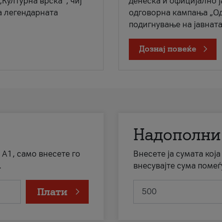
„Културна врска“, чиј
денеска и официјално 
а легендарната
одговорна кампања „Од
подигнување на јавната 
Дознај повеќе
Надополни
 А1, само внесете го
Внесете ја сумата кој
.
внесувајте сума помеѓ
Плати