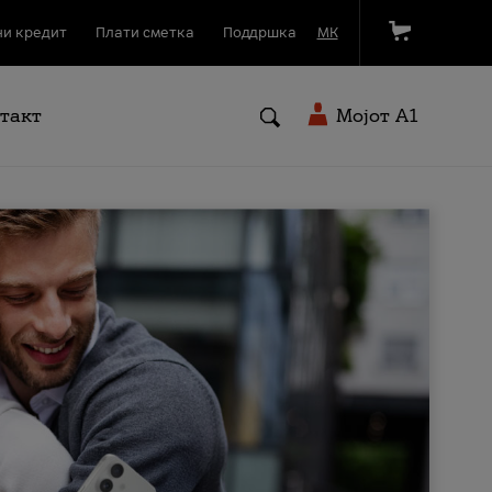
и кредит
Плати сметка
Поддршка
МК
такт
Мојот A1