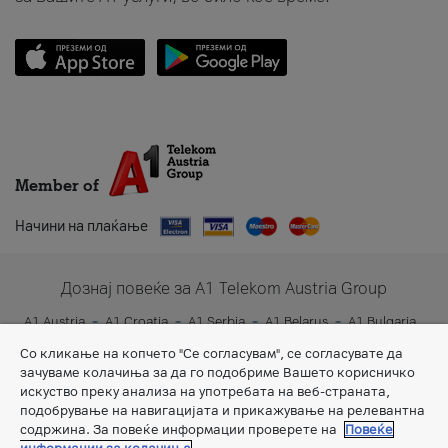
Member of
Начини на плаќање
Дознај повеќе за A1 Telekom Austria Group
A1 Austria
A1 Croatia
A1 Serbia
A1 Belarus
A1 Bulgaria
A1 Slovenia
A1 Digital
Со кликање на копчето "Се согласувам", се согласувате да
зачуваме колачиња за да го подобриме Вашето корисничко
искуство преку анализа на употребата на веб-страната,
подобрување на навигацијата и прикажување на релевантна
содржина. За повеќе информации проверете на
Повеќе