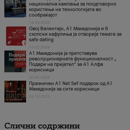
национална кампања за поодговорно
користење на технологијата во
сообраќајот
18.05.2026
Овој Валентајн, A1 Македонија и 6
скопски кафулиња ја отворија темата за
safe dating
16.02.2026
А1 Македонија ја претставува
револуционерната функционалност „
Подари на пријател“ за А1 Алфа
корисници
02.02.2026
Празничен A1 Net Sеf подарок од А1
Македонија за сите корисници
04.12.2025
Слични содржини