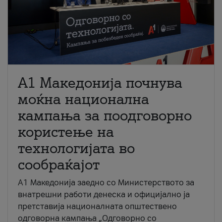
A1 Македонија почнува
моќна национална
кампања за поодговорно
користење на
технологијата во
сообраќајот
A1 Македонија заедно со Министерството за
внатрешни работи денеска и официјално ја
претставија националната општествено
одговорна кампања „Одговорно со