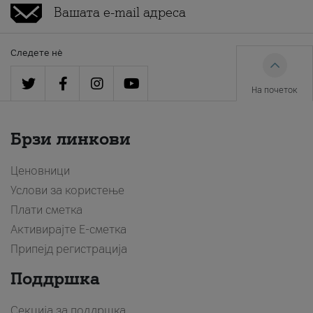
Следете нè
На почеток
Брзи линкови
Ценовници
Услови за користење
Плати сметка
Активирајте Е-сметка
Припејд регистрација
Поддршка
Секција за поддршка