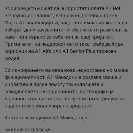
Корисниците можат да ја користат новата А1 Net
Sef функционалност, лесно и едноставно преку
Мојот А1 апликацијата, каде сега имаат можност да
изберат дали зачуваните гигабајти ќе ги разменат за
пакет или сервис за себе или за свој пријател.
Примателот на подарокот исто така треба да биде
корисник на А1 Alfa или A1 Senior Plus тарифен
модел.
Со лансирањето на оваа нова, едноставна но моќна
функционалност, А1 Македонија создава свежа и
иновативна врска помеѓу технологијата и
секојдневието на корисниците, претворајќи ја
лојалноста во вистинско искуство на споделување,
радост и персонализирана вредност.
Контакт за медиуми А1 Македонија:
Емилија Зографска