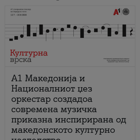
А1 Македонија и
Националниот џез
оркестар создадоа
современа музичка
приказна инспирирана од
македонското културно