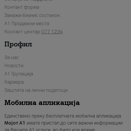
Контакт форма
Закажи бизнис состанок
A1 Продажни места
Контакт центар
077 1234
Профил
За нас
Новости
А1 Групација
Кариера
Заштита на лични податоци
Мобилна апликација
Единствено преку бесплатната мобилна апликација
Мојот A1
имате пристап до сите важни информации
за Вашите A1 услуги, во било кое време.