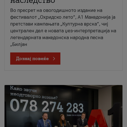
наследство
Во пресрет на овогодишното издание на
фестивалот „Охридско лето“, А1 Македонија ја
претстави кампањата „Културна врска“, чиј
централен дел е новата џез-интерпретација на
легендарната македонска народна песна
„Билјан
Дознај повеќе