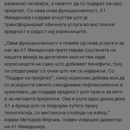
разменат гигабајти, а пакетот да го подарат на свој
пријател. Со оваа нова функционалност, А1
Македонија создава искуства што ја
трансформираат обичната услуга во вистинска
вредност и радост кај корисниците.
„Оваа функционалност е повеќе од нова услуга и за
нас во А1 Македонија претставува суштината на
нашата визија за дигитален екосистем каде
корисниците не само што добиваат бенефити, туку
ги споделуваат со оние што им се најважни. Со
“Подари на пријател”, секој корисник добива моќ да
го искористи своето секојдневие пофлексибилно и
креативно, да создаде вредност што трае и за него
и за неговите пријатели. Ова е уште еден доказ дека
А1 е бренд што ги поврзува луѓето преку
технологија, со вистинска слобода на избор,“
изјави Методија Мирчев, главен извршен директор
на А1 Македонија.