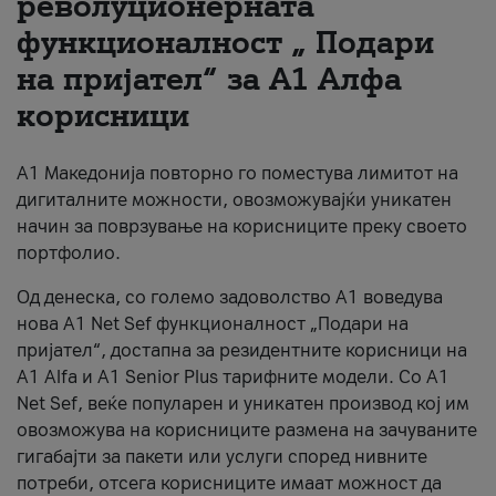
револуционерната
функционалност „ Подари
За нас
на пријател“ за А1 Алфа
#ПодобарОнлајн
корисници
А1 Македонија повторно го поместува лимитот на
дигиталните можности, овозможувајќи уникатен
начин за поврзување на корисниците преку своето
портфолио.
Од денеска, со големо задоволство А1 воведува
нова A1 Net Sef функционалност „Подари на
пријател“, достапна за резидентните корисници на
А1 Alfa и A1 Senior Plus тарифните модели. Со A1
Net Sef, веќе популарен и уникатен производ кој им
овозможува на корисниците размена на зачуваните
гигабајти за пакети или услуги според нивните
потреби, отсега корисниците имаат можност да