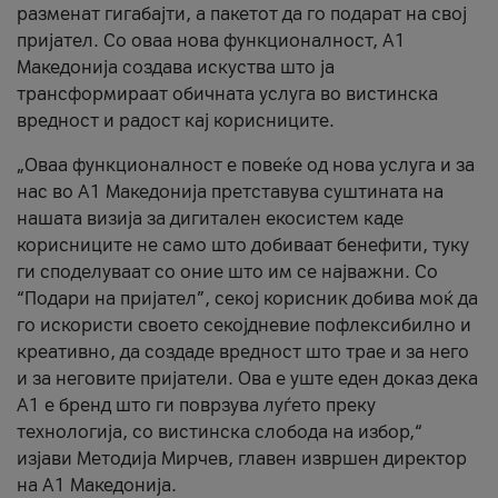
разменат гигабајти, а пакетот да го подарат на свој
пријател. Со оваа нова функционалност, А1
Македонија создава искуства што ја
трансформираат обичната услуга во вистинска
вредност и радост кај корисниците.
„Оваа функционалност е повеќе од нова услуга и за
нас во А1 Македонија претставува суштината на
нашата визија за дигитален екосистем каде
корисниците не само што добиваат бенефити, туку
ги споделуваат со оние што им се најважни. Со
“Подари на пријател”, секој корисник добива моќ да
го искористи своето секојдневие пофлексибилно и
креативно, да создаде вредност што трае и за него
и за неговите пријатели. Ова е уште еден доказ дека
А1 е бренд што ги поврзува луѓето преку
технологија, со вистинска слобода на избор,“
изјави Методија Мирчев, главен извршен директор
на А1 Македонија.