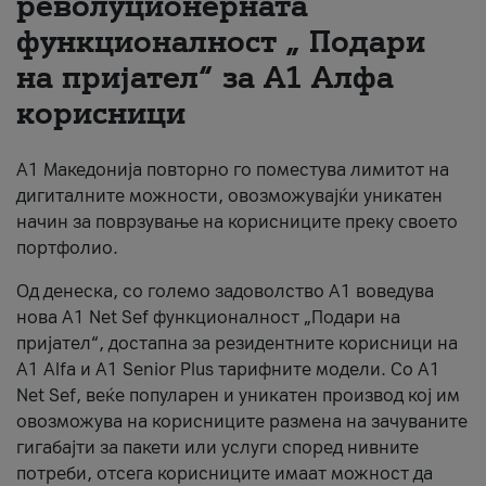
револуционерната
функционалност „ Подари
За нас
на пријател“ за А1 Алфа
#ПодобарОнлајн
корисници
А1 Македонија повторно го поместува лимитот на
дигиталните можности, овозможувајќи уникатен
начин за поврзување на корисниците преку своето
портфолио.
Од денеска, со големо задоволство А1 воведува
нова A1 Net Sef функционалност „Подари на
пријател“, достапна за резидентните корисници на
А1 Alfa и A1 Senior Plus тарифните модели. Со A1
Net Sef, веќе популарен и уникатен производ кој им
овозможува на корисниците размена на зачуваните
гигабајти за пакети или услуги според нивните
потреби, отсега корисниците имаат можност да