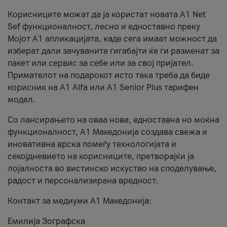
Корисниците можат да ја користат новата А1 Net
Sef функционалност, лесно и едноставно преку
Мојот А1 апликацијата, каде сега имаат можност да
изберат дали зачуваните гигабајти ќе ги разменат за
пакет или сервис за себе или за свој пријател.
Примателот на подарокот исто така треба да биде
корисник на А1 Alfa или A1 Senior Plus тарифен
модел.
Со лансирањето на оваа нова, едноставна но моќна
функционалност, А1 Македонија создава свежа и
иновативна врска помеѓу технологијата и
секојдневието на корисниците, претворајќи ја
лојалноста во вистинско искуство на споделување,
радост и персонализирана вредност.
Контакт за медиуми А1 Македонија:
Емилија Зографска