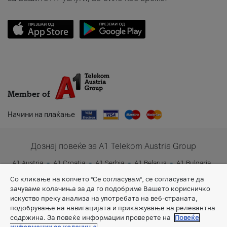
Member of
Начини на плаќање
Дознај повеќе за A1 Telekom Austria Group
A1 Austria
A1 Croatia
A1 Serbia
A1 Belarus
A1 Bulgaria
A1 Slovenia
A1 Digital
Со кликање на копчето "Се согласувам", се согласувате да
зачуваме колачиња за да го подобриме Вашето корисничко
искуство преку анализа на употребата на веб-страната,
подобрување на навигацијата и прикажување на релевантна
содржина. За повеќе информации проверете на
Повеќе