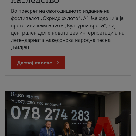
наследство
Во пресрет на овогодишното издание на
фестивалот „Охридско лето“, А1 Македонија ја
претстави кампањата „Културна врска“, чиј
централен дел е новата џез-интерпретација на
легендарната македонска народна песна
„Билјан
Дознај повеќе