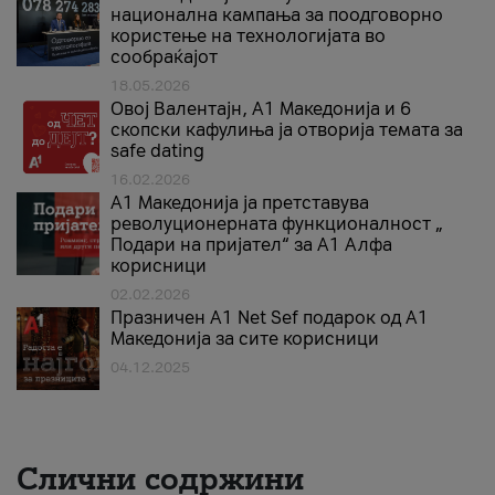
национална кампања за поодговорно
користење на технологијата во
сообраќајот
18.05.2026
Овој Валентајн, A1 Македонија и 6
скопски кафулиња ја отворија темата за
safe dating
16.02.2026
А1 Македонија ја претставува
револуционерната функционалност „
Подари на пријател“ за А1 Алфа
корисници
02.02.2026
Празничен A1 Net Sеf подарок од А1
Македонија за сите корисници
04.12.2025
Слични содржини