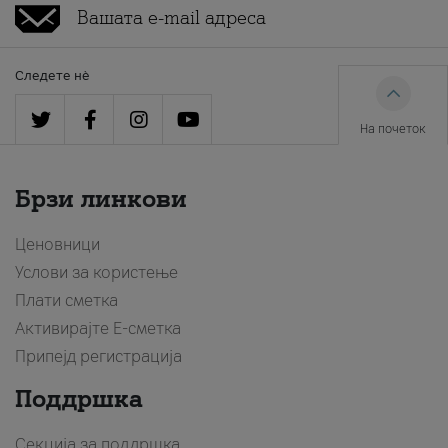
Следете нè
На почеток
Брзи линкови
Ценовници
Услови за користење
Плати сметка
Активирајте Е-сметка
Припејд регистрација
Поддршка
Секција за поддршка