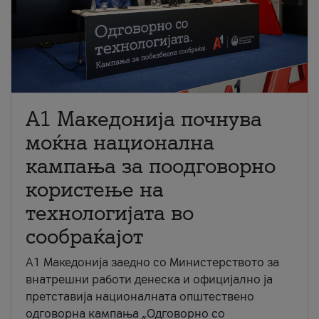
A1 Македонија почнува
моќна национална
кампања за поодговорно
користење на
технологијата во
сообраќајот
A1 Македонија заедно со Министерството за
внатрешни работи денеска и официјално ја
претставија националната општествено
одговорна кампања „Одговорно со