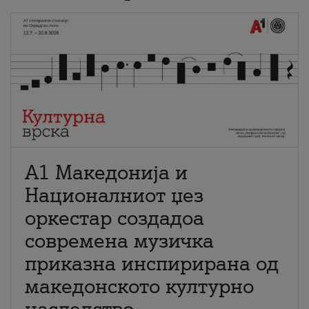
А1 Македонија и
Националниот џез
оркестар создадоа
современа музичка
приказна инспирирана од
македонското културно