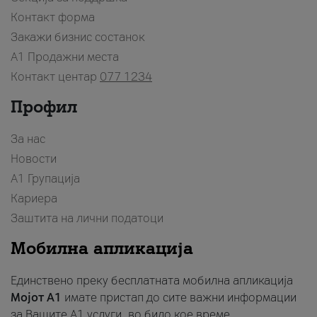
Контакт форма
Закажи бизнис состанок
A1 Продажни места
Контакт центар
077 1234
Профил
За нас
Новости
А1 Групација
Кариера
Заштита на лични податоци
Мобилна апликација
Единствено преку бесплатната мобилна апликација
Мојот A1
имате пристап до сите важни информации
за Вашите A1 услуги, во било кое време.