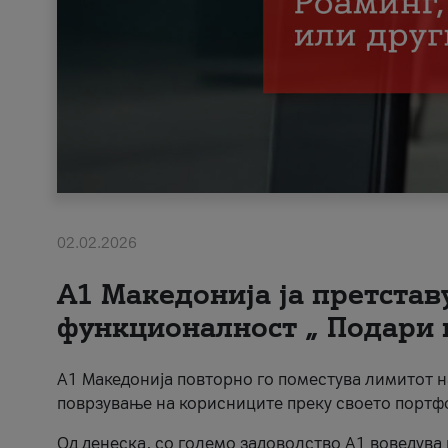
02.02.2026
А1 Македонија ја претста
функционалност „ Подари 
А1 Македонија повторно го поместува лимитот 
поврзување на корисниците преку своето портф
Од денеска, со големо задоволство А1 воведува 