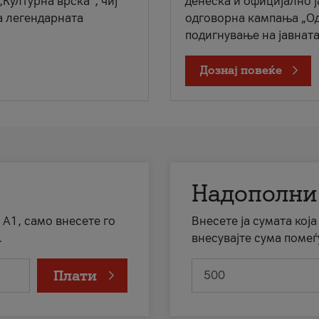
„Културна врска“, чиј
денеска и официјално 
а легендарната
одговорна кампања „Од
подигнување на јавната 
Дознај повеќе
Надополни
 А1, само внесете го
Внесете ја сумата кој
.
внесувајте сума помеѓ
Плати