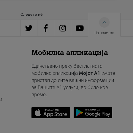
Следете нè
На почеток
Мобилна апликација
Единствено преку бесплатната
мобилна апликација
Мојот A1
имате
пристап до сите важни информации
за Вашите A1 услуги, во било кое
време.
и