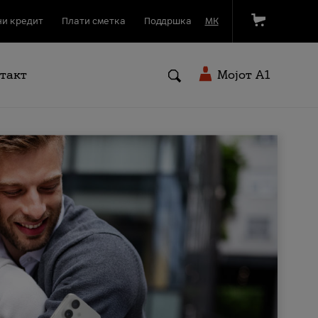
и кредит
Плати сметка
Поддршка
МК
такт
Мојот A1