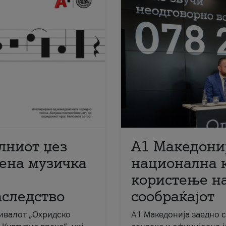
лниот џез
A1 Македони
мена музичка
национална 
користење на
аследство
сообраќајот
ивалот „Охридско
A1 Македонија заедно 