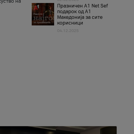
куство на
Празничен A1 Net Sеf
подарок од А1
Македонија за сите
корисници
04.12.2025