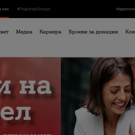
а нас
#ПодобарОнлајн
Надополн
свет
Медиа
Кариера
Броеви за донации
Кон