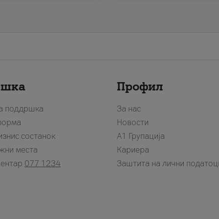
ршка
Профил
за поддршка
За нас
форма
Новости
изнис состанок
А1 Групација
жни места
Кариера
центар
077 1234
Заштита на лични податоц