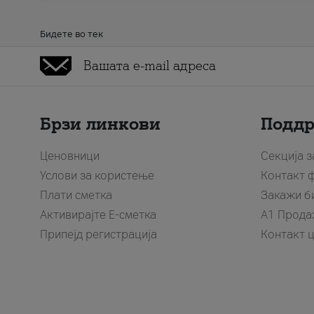
Бидете во тек
Брзи линкови
Подд
Ценовници
Секција 
Услови за користење
Контакт 
Плати сметка
Закажи б
Активирајте Е-сметка
A1 Прода
Припејд регистрација
Контакт 