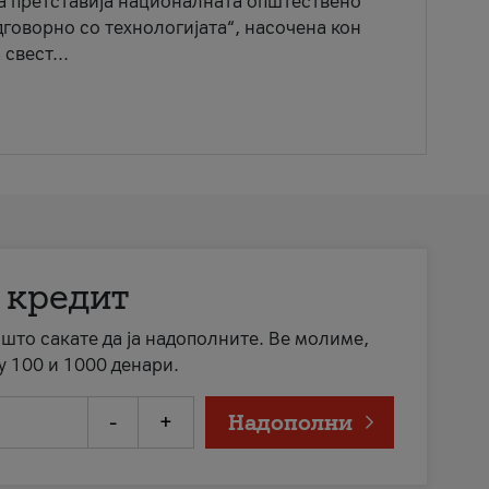
ја претставија националната општествено
говорно со технологијата“, насочена кон
свест...
 кредит
а што сакате да ја надополните. Ве молиме,
у 100 и 1000 денари.
-
+
Надополни