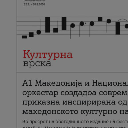
А1 Македонија и Национа
оркестар создадоа совре
приказна инспирирана од
македонското културно н
Во пресрет на овогодишното издание на фест