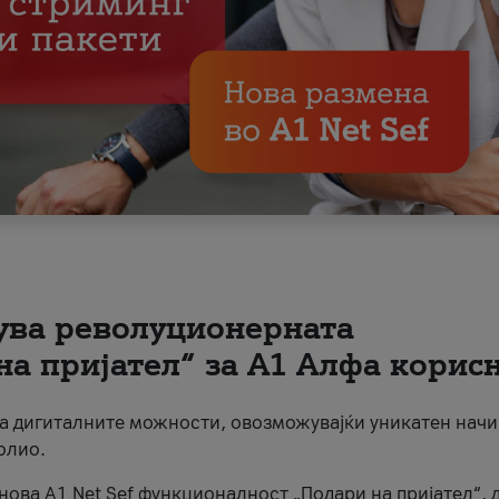
вува револуционерната
на пријател“ за А1 Алфа корис
на дигиталните можности, овозможувајќи уникатен начи
олио.
нова A1 Net Sef функционалност „Подари на пријател“, 