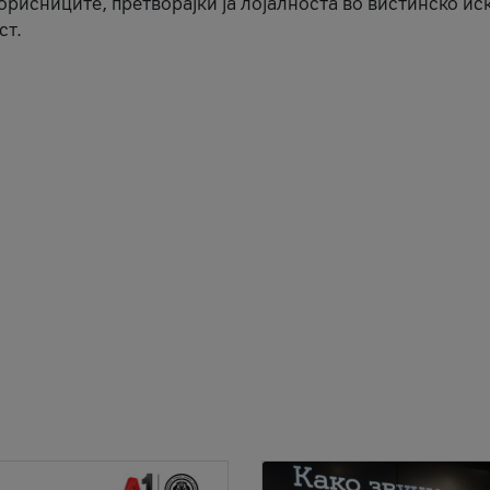
корисниците, претворајќи ја лојалноста во вистинско ис
ст.