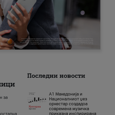
Последни новости
ници
А1 Македонија и
н за
Националниот џез
оркестар создадоа
современа музичка
приказна инспирирана
достапна