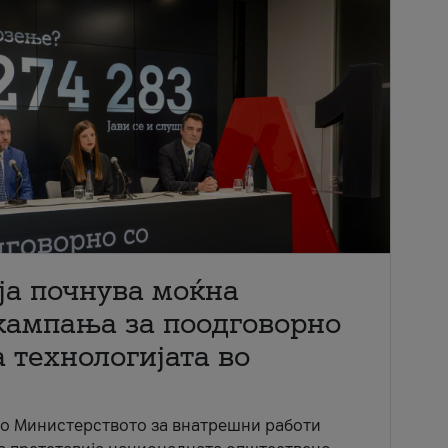
ја почнува моќна
кампања за поодговорно
 технологијата во
со Министерството за внатрешни работи