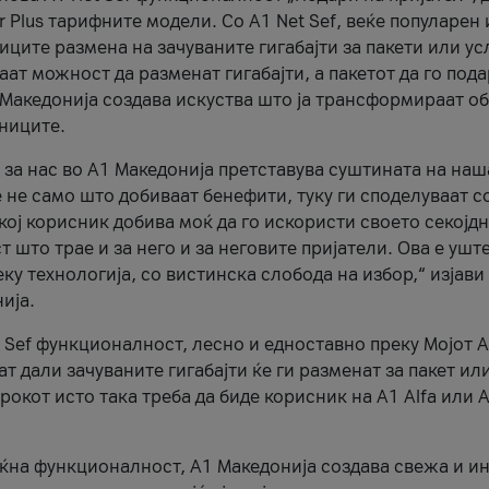
r Plus тарифните модели. Со A1 Net Sef, веќе популарен 
ците размена на зачуваните гигабајти за пакети или ус
ат можност да разменат гигабајти, а пакетот да го пода
1 Македонија создава искуства што ја трансформираат о
сниците.
 за нас во А1 Македонија претставува суштината на наш
 не само што добиваат бенефити, туку ги споделуваат с
екој корисник добива моќ да го искористи своето секојд
 што трае и за него и за неговите пријатели. Ова е ушт
еку технологија, со вистинска слобода на избор,“ изјави
ија.
 Sef функционалност, лесно и едноставно преку Мојот 
т дали зачуваните гигабајти ќе ги разменат за пакет ил
рокот исто така треба да биде корисник на А1 Alfa или A
оќна функционалност, А1 Македонија создава свежа и и