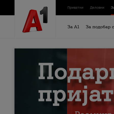
Приватни
Деловни
З
За А1
За подобар 