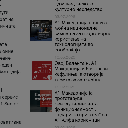
од македонското
и
културно наследство
луги
03.07.2026
рат на
A1 Македонија почнува
бичната
моќна национална
кампања за поодговорно
користење на
ата
технологијата во
сообраќајот
о оние
18.05.2026
невие
Овој Валентајн, A1
е еден
Македонија и 6 скопски
 Методија
кафулиња ја отворија
темата за safe dating
16.02.2026
А1
А1 Македонија ја
и сервис
претставува
1 Senior
револуционерната
функционалност „
Подари на пријател“ за
А1 Алфа корисници
новативна
02.02.2026