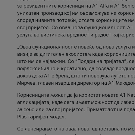
за резидентните корисници на А1 Alfa и A1 Senio
уникатен производ кој им овозможува на корисни
според нивните потреби, отсега корисниците има
свој пријател. Со оваа нова функционалност, А
услуга во вистинска вредност и радост кај кори
„Оваа функционалност е повеќе од нова услуга и
визија за дигитален екосистем каде корисниците
што им се најважни. Со “Подари на пријател”, с
пофлексибилно и креативно, да создаде вредност
доказ дека А1 е бренд што ги поврзува луѓето пр
Мирчев, главен извршен директор на А1 Македон
Корисниците можат да ја користат новата А1 Net
апликацијата, каде сега имаат можност да избера
за себе или за свој пријател. Примателот на пода
Plus тарифен модел.
Со лансирањето на оваа нова, едноставна но м