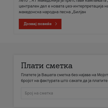
лето“, А1 Македонија ја претстави кампањата 
централен дел е новата џез-интерпретација н
македонска народна песна „Билјан
Дознај повеќе
Плати сметка
Платете ја Вашата сметка без најава на Мојот
бројот на фактурата што сакате да ја платите
Број на сметка