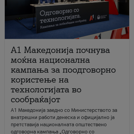
A1 Македонија почнува
моќна национална
кампања за поодговорно
користење на
технологијата во
сообраќајот
A1 Македонија заедно со Министерството за
внатрешни работи денеска и официјално ја
претставија националната општествено
одговорна кампања „Одговорно со