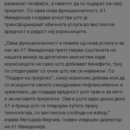
разменат гигабајти, а пакетот да го подарат на свој
пријател. Со оваа нова функционалност, А1
Македонија создава искуства што ја
трансформираат обичната услуга во вистинска
вредност и радост кај корисниците.
„Оваа функционалност е повеќе од нова услуга и за
нас во А1 Македонија претставува суштината на
нашата визија за дигитален екосистем каде
корисниците не само што добиваат бенефити, туку
ги споделуваат со оние што им се најважни. Со
“Подари на пријател”, секој корисник добива моќ да
го искористи своето секојдневие пофлексибилно и
креативно, да создаде вредност што трае и за него
и за неговите пријатели. Ова е уште еден доказ дека
А1 е бренд што ги поврзува луѓето преку
технологија, со вистинска слобода на избор,“
изјави Методија Мирчев, главен извршен директор
на А1 Македонија.