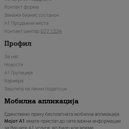
Контакт форма
Закажи бизнис состанок
A1 Продажни места
Контакт центар
077 1234
Профил
За нас
Новости
А1 Групација
Кариера
Заштита на лични податоци
Мобилна апликација
Единствено преку бесплатната мобилна апликација
Мојот A1
имате пристап до сите важни информации
за Вашите A1 услуги, во било кое време.