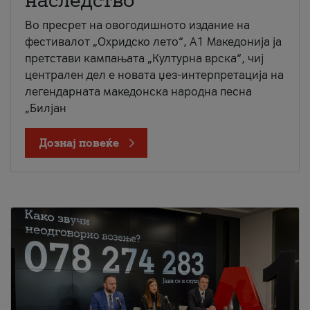
наследство
Во пресрет на овогодишното издание на
фестивалот „Охридско лето“, А1 Македонија ја
претстави кампањата „Културна врска“, чиј
централен дел е новата џез-интерпретација на
легендарната македонска народна песна
„Билјан
Дознај повеќе