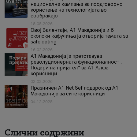
национална кампања за поодговорно
користење на технологијата во
сообраќајот
18.05.2026
Овој Валентајн, A1 Македонија и 6
скопски кафулиња ја отворија темата за
safe dating
16.02.2026
А1 Македонија ја претставува
револуционерната функционалност „
Подари на пријател“ за А1 Алфа
корисници
02.02.2026
Празничен A1 Net Sеf подарок од А1
Македонија за сите корисници
04.12.2025
Слични содржини