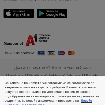
Member of
Начини на плаќање
Дознај повеќе за A1 Telekom Austria Group
A1 Austria
A1 Croatia
A1 Serbia
A1 Belarus
A1 Bulgaria
A1 Slovenia
A1 Digital
Со кликање на копчето "Се согласувам", се согласувате да
зачуваме колачиња за да го подобриме Вашето корисничко
искуство преку анализа на употребата на веб-страната,
подобрување на навигацијата и прикажување на релевантна
содржина. За повеќе информации проверете на
Повеќе