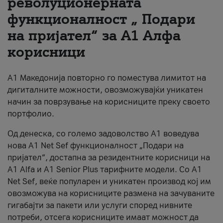
револуционерната
функционалност „ Подари
За нас
на пријател“ за А1 Алфа
#ПодобарОнлајн
корисници
А1 Македонија повторно го поместува лимитот на
дигиталните можности, овозможувајќи уникатен
начин за поврзување на корисниците преку своето
портфолио.
Од денеска, со големо задоволство А1 воведува
нова A1 Net Sef функционалност „Подари на
пријател“, достапна за резидентните корисници на
А1 Alfa и A1 Senior Plus тарифните модели. Со A1
Net Sef, веќе популарен и уникатен производ кој им
овозможува на корисниците размена на зачуваните
гигабајти за пакети или услуги според нивните
потреби, отсега корисниците имаат можност да