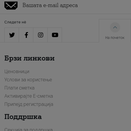
Следете нè
На почеток
Брзи линкови
Ценовници
Услови за користење
Плати сметка
Активирајте Е-сметка
Припејд регистрација
Поддршка
Секција за поддршка