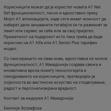
Корисниците можат да ја користат новата А1 Net
Sef функционалност, лесно и едноставно преку
Мојот А1 апликацијата, каде сега имаат можност да
изберат дали зачуваните гигабајти ќе ги разменат за
пакет или сервис за себе или за свој пријател.
Примателот на подарокот исто така треба да биде
корисник на А1 Alfa или A1 Senior Plus тарифен
модел.
Со лансирањето на оваа нова, едноставна но моќна
функционалност, А1 Македонија создава свежа и
иновативна врска помеѓу технологијата и
секојдневието на корисниците, претворајќи ја
лојалноста во вистинско искуство на споделување,
радост и персонализирана вредност.
Контакт за медиуми А1 Македонија:
Емилија Зографска