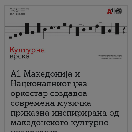
А1 Македонија и
Националниот џез
оркестар создадоа
современа музичка
приказна инспирирана од
македонското културно