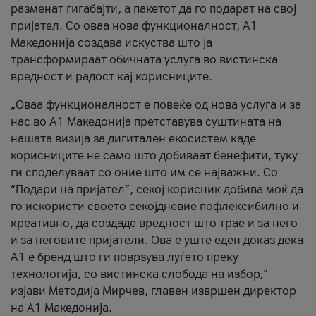
разменат гигабајти, а пакетот да го подарат на свој
пријател. Со оваа нова функционалност, А1
Македонија создава искуства што ја
трансформираат обичната услуга во вистинска
вредност и радост кај корисниците.
„Оваа функционалност е повеќе од нова услуга и за
нас во А1 Македонија претставува суштината на
нашата визија за дигитален екосистем каде
корисниците не само што добиваат бенефити, туку
ги споделуваат со оние што им се најважни. Со
“Подари на пријател”, секој корисник добива моќ да
го искористи своето секојдневие пофлексибилно и
креативно, да создаде вредност што трае и за него
и за неговите пријатели. Ова е уште еден доказ дека
А1 е бренд што ги поврзува луѓето преку
технологија, со вистинска слобода на избор,“
изјави Методија Мирчев, главен извршен директор
на А1 Македонија.