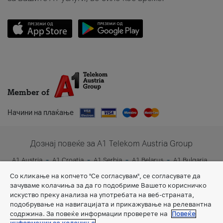
Member of
Начини на плаќање
Дознај повеќе за A1 Telekom Austria Group
A1 Austria
A1 Croatia
A1 Serbia
A1 Belarus
A1 Bulgaria
A1 Slovenia
A1 Digital
Со кликање на копчето "Се согласувам", се согласувате да
зачуваме колачиња за да го подобриме Вашето корисничко
искуство преку анализа на употребата на веб-страната,
подобрување на навигацијата и прикажување на релевантна
содржина. За повеќе информации проверете на
Повеќе