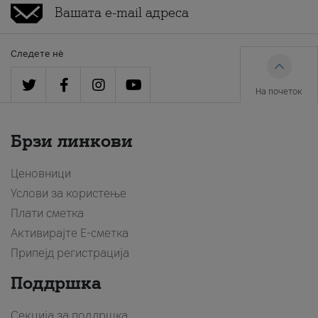
Следете нè
На почеток
Брзи линкови
Ценовници
Услови за користење
Плати сметка
Активирајте Е-сметка
Припејд регистрација
Поддршка
Секција за поддршка