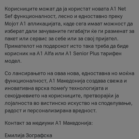
Корисниците можат да ја користат новата А1 Net
Sef функционалност, лесно и едноставно преку
Мојот А1 апликацијата, каде сега имаат можност да
изберат дали зачуваните гигабајти ќе ги разменат за
пакет или сервис за себе или за свој пријател.
Примателот на подарокот исто така треба да биде
корисник на А1 Alfa или A1 Senior Plus тарифен
модел.
Со лансирањето на оваа нова, едноставна но моќна
функционалност, А1 Македонија создава свежа и
иновативна врска помеѓу технологијата и
секојдневието на корисниците, претворајќи ја
лојалноста во вистинско искуство на споделување,
радост и персонализирана вредност.
Контакт за медиуми А1 Македонија:
Емилија Зографска