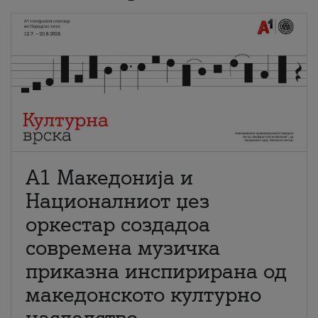
А1 Македонија и
Националниот џез
оркестар создадоа
современа музичка
приказна инспирирана од
македонското културно