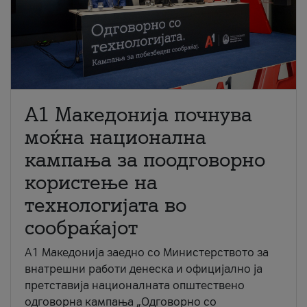
A1 Македонија почнува
моќна национална
кампања за поодговорно
користење на
технологијата во
сообраќајот
A1 Македонија заедно со Министерството за
внатрешни работи денеска и официјално ја
претставија националната општествено
одговорна кампања „Одговорно со