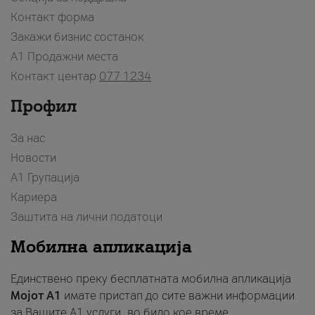
Контакт форма
Закажи бизнис состанок
A1 Продажни места
Контакт центар
077 1234
Профил
За нас
Новости
А1 Групација
Кариера
Заштита на лични податоци
Мобилна апликација
Единствено преку бесплатната мобилна апликација
Мојот A1
имате пристап до сите важни информации
за Вашите A1 услуги, во било кое време.