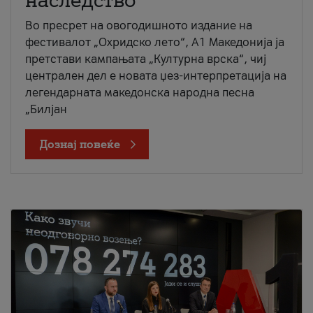
наследство
Во пресрет на овогодишното издание на
фестивалот „Охридско лето“, А1 Македонија ја
претстави кампањата „Културна врска“, чиј
централен дел е новата џез-интерпретација на
легендарната македонска народна песна
„Билјан
Дознај повеќе