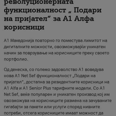
револуционерната
функционалност „ Подари
За нас
на пријател“ за А1 Алфа
#ПодобарОнлајн
корисници
А1 Македонија повторно го поместува лимитот на
дигиталните можности, овозможувајќи уникатен
начин за поврзување на корисниците преку своето
портфолио.
Од денеска, со големо задоволство А1 воведува
нова A1 Net Sef функционалност „Подари на
пријател“, достапна за резидентните корисници на
А1 Alfa и A1 Senior Plus тарифните модели. Со A1
Net Sef, веќе популарен и уникатен производ кој им
овозможува на корисниците размена на зачуваните
гигабајти за пакети или услуги според нивните
потреби, отсега корисниците имаат можност да