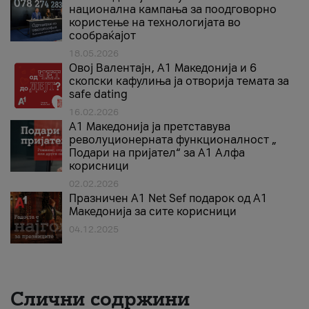
национална кампања за поодговорно
користење на технологијата во
сообраќајот
18.05.2026
Овој Валентајн, A1 Македонија и 6
скопски кафулиња ја отворија темата за
safe dating
16.02.2026
А1 Македонија ја претставува
револуционерната функционалност „
Подари на пријател“ за А1 Алфа
корисници
02.02.2026
Празничен A1 Net Sеf подарок од А1
Македонија за сите корисници
04.12.2025
Слични содржини