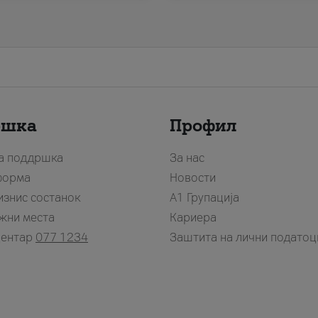
ршка
Профил
за поддршка
За нас
форма
Новости
изнис состанок
А1 Групација
жни места
Кариера
центар
077 1234
Заштита на лични податоц