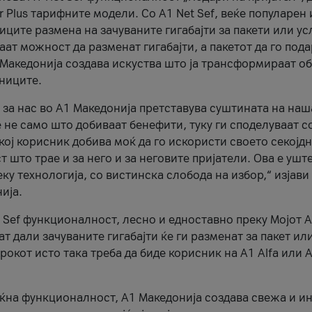
r Plus тарифните модели. Со A1 Net Sef, веќе популарен 
ците размена на зачуваните гигабајти за пакети или ус
ат можност да разменат гигабајти, а пакетот да го пода
1 Македонија создава искуства што ја трансформираат о
сниците.
 за нас во А1 Македонија претставува суштината на наш
 не само што добиваат бенефити, туку ги споделуваат с
екој корисник добива моќ да го искористи своето секојд
 што трае и за него и за неговите пријатели. Ова е ушт
еку технологија, со вистинска слобода на избор,“ изјави
ија.
 Sef функционалност, лесно и едноставно преку Мојот 
т дали зачуваните гигабајти ќе ги разменат за пакет ил
рокот исто така треба да биде корисник на А1 Alfa или A
оќна функционалност, А1 Македонија создава свежа и и