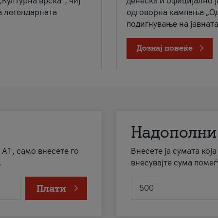
„Културна врска“, чиј
денеска и официјално 
а легендарната
одговорна кампања „Од
подигнување на јавната 
Дознај повеќе
Надополни
 А1, само внесете го
Внесете ја сумата кој
.
внесувајте сума помеѓ
Плати