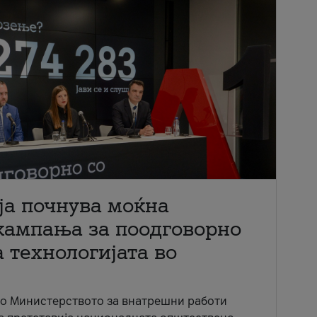
ја почнува моќна
кампања за поодговорно
 технологијата во
со Министерството за внатрешни работи