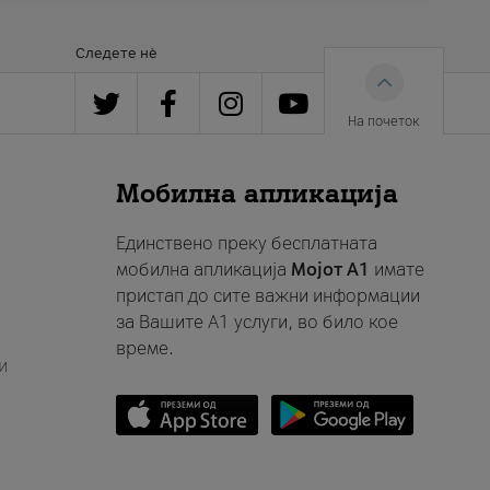
Следете нè
На почеток
Мобилна апликација
Единствено преку бесплатната
мобилна апликација
Мојот A1
имате
пристап до сите важни информации
за Вашите A1 услуги, во било кое
време.
и