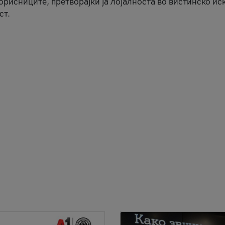
корисниците, претворајќи ја лојалноста во вистинско ис
ст.