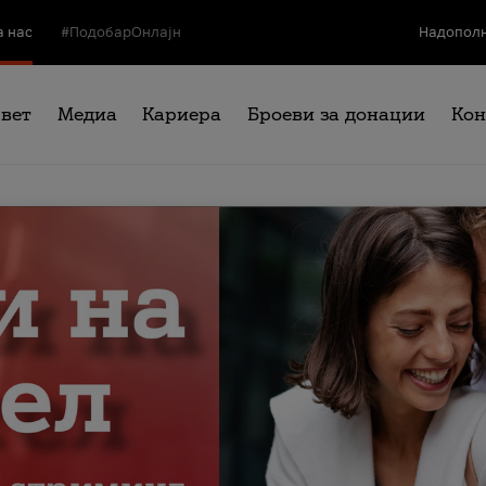
а нас
#ПодобарОнлајн
Надополн
свет
Медиа
Кариера
Броеви за донации
Кон