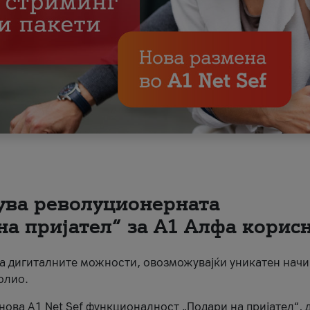
вува револуционерната
на пријател“ за А1 Алфа корис
на дигиталните можности, овозможувајќи уникатен начи
олио.
нова A1 Net Sef функционалност „Подари на пријател“, 