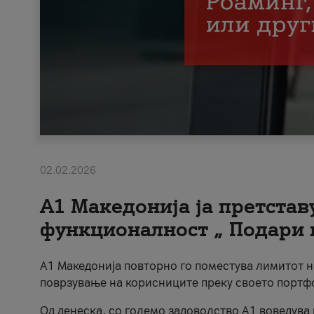
02.02.2026
А1 Македонија ја претста
функционалност „ Подари 
А1 Македонија повторно го поместува лимитот 
поврзување на корисниците преку своето портф
Од денеска, со големо задоволство А1 воведува 