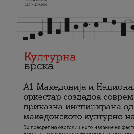
А1 Македонија и Национа
оркестар создадоа совре
приказна инспирирана од
македонското културно н
Во пресрет на овогодишното издание на фест