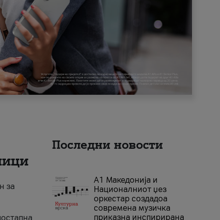
Последни новости
ници
А1 Македонија и
н за
Националниот џез
оркестар создадоа
современа музичка
приказна инспирирана
достапна