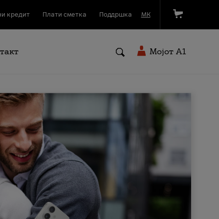
и кредит
Плати сметка
Поддршка
МК
такт
Мојот A1