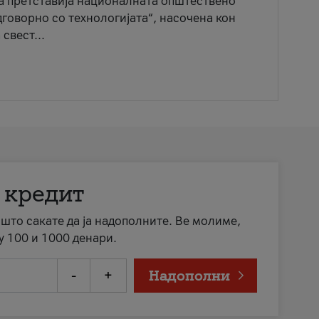
ја претставија националната општествено
говорно со технологијата“, насочена кон
свест...
 кредит
а што сакате да ја надополните. Ве молиме,
у 100 и 1000 денари.
-
+
Надополни