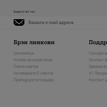
Бидете во тек
Брзи линкови
Подд
Ценовници
Секција 
Услови за користење
Контакт 
Плати сметка
Закажи б
Активирајте Е-сметка
A1 Прода
Припејд регистрација
Контакт 