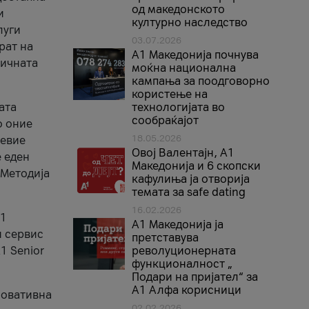
од македонското
и
културно наследство
луги
03.07.2026
рат на
A1 Македонија почнува
бичната
моќна национална
кампања за поодговорно
користење на
ата
технологијата во
сообраќајот
о оние
18.05.2026
невие
Овој Валентајн, A1
е еден
Македонија и 6 скопски
 Методија
кафулиња ја отворија
темата за safe dating
16.02.2026
А1
А1 Македонија ја
и сервис
претставува
1 Senior
револуционерната
функционалност „
Подари на пријател“ за
А1 Алфа корисници
новативна
02.02.2026