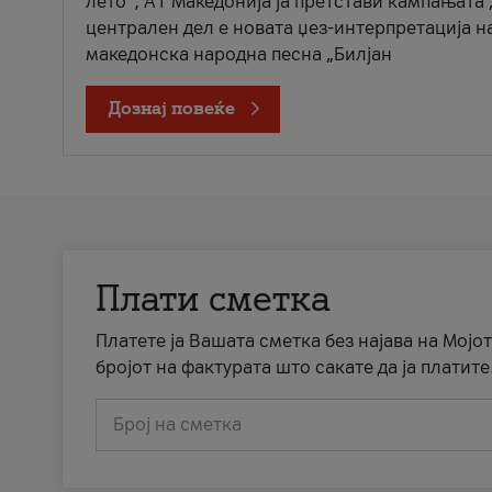
лето“, А1 Македонија ја претстави кампањата 
централен дел е новата џез-интерпретација н
македонска народна песна „Билјан
Дознај повеќе
Плати сметка
Платете ја Вашата сметка без најава на Мојот
бројот на фактурата што сакате да ја платите
Број на сметка