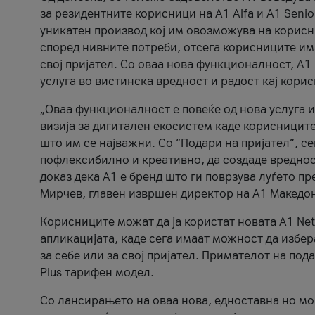
за резидентните корисници на А1 Alfa и A1 Senio
уникатен производ кој им овозможува на корисни
според нивните потреби, отсега корисниците има
свој пријател. Со оваа нова функционалност, А
услуга во вистинска вредност и радост кај кори
„Оваа функционалност е повеќе од нова услуга и
визија за дигитален екосистем каде корисниците
што им се најважни. Со “Подари на пријател”, с
пофлексибилно и креативно, да создаде вредност
доказ дека А1 е бренд што ги поврзува луѓето пр
Мирчев, главен извршен директор на А1 Македон
Корисниците можат да ја користат новата А1 Net
апликацијата, каде сега имаат можност да избера
за себе или за свој пријател. Примателот на пода
Plus тарифен модел.
Со лансирањето на оваа нова, едноставна но м