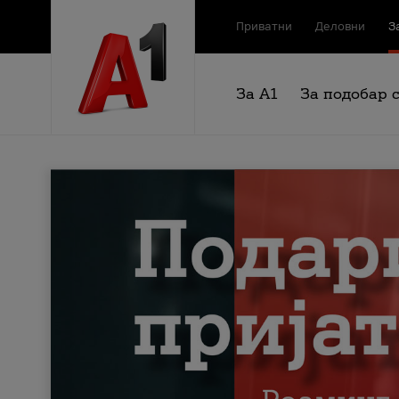
Приватни
Деловни
З
За А1
За подобар 