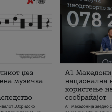
лниот џез
A1 Македони
мена музичка
национална 
користење на
аследство
сообраќајот
ивалот „Охридско
A1 Македонија заедно 