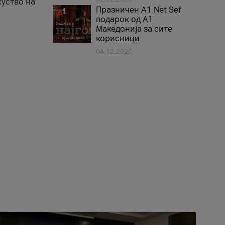
куство на
Празничен A1 Net Sеf
подарок од А1
Македонија за сите
корисници
04.12.2025