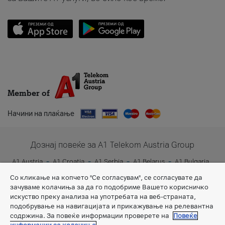
Member of
Начини на плаќање
Дознај повеќе за A1 Telekom Austria Group
A1 Austria
A1 Croatia
A1 Serbia
A1 Belarus
A1 Bulgaria
A1 Slovenia
A1 Digital
Со кликање на копчето "Се согласувам", се согласувате да
зачуваме колачиња за да го подобриме Вашето корисничко
искуство преку анализа на употребата на веб-страната,
подобрување на навигацијата и прикажување на релевантна
содржина. За повеќе информации проверете на
Повеќе