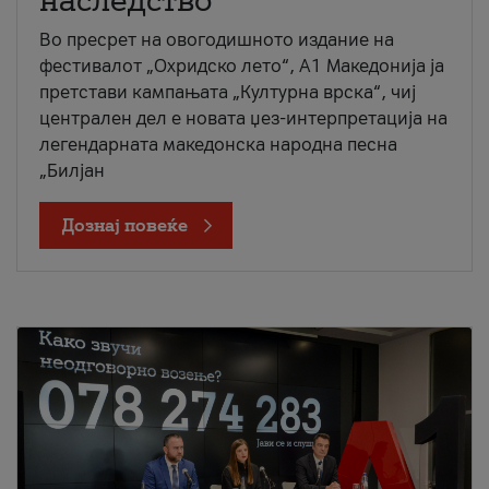
наследство
Во пресрет на овогодишното издание на
фестивалот „Охридско лето“, А1 Македонија ја
претстави кампањата „Културна врска“, чиј
централен дел е новата џез-интерпретација на
легендарната македонска народна песна
„Билјан
Дознај повеќе