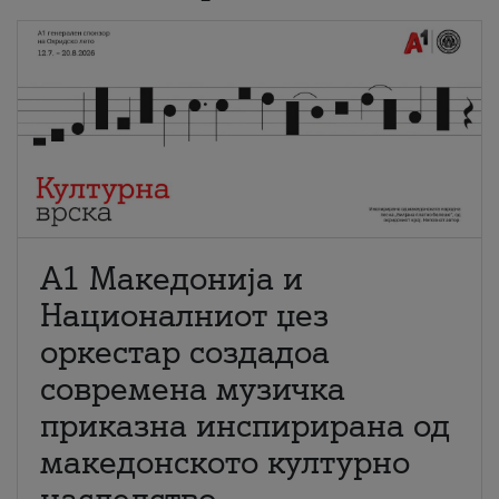
А1 Македонија и
Националниот џез
оркестар создадоа
современа музичка
приказна инспирирана од
македонското културно