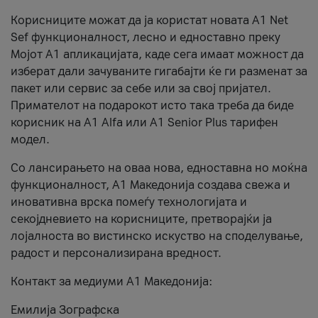
Корисниците можат да ја користат новата А1 Net
Sef функционалност, лесно и едноставно преку
Мојот А1 апликацијата, каде сега имаат можност да
изберат дали зачуваните гигабајти ќе ги разменат за
пакет или сервис за себе или за свој пријател.
Примателот на подарокот исто така треба да биде
корисник на А1 Alfa или A1 Senior Plus тарифен
модел.
Со лансирањето на оваа нова, едноставна но моќна
функционалност, А1 Македонија создава свежа и
иновативна врска помеѓу технологијата и
секојдневието на корисниците, претворајќи ја
лојалноста во вистинско искуство на споделување,
радост и персонализирана вредност.
Контакт за медиуми А1 Македонија:
Емилија Зографска