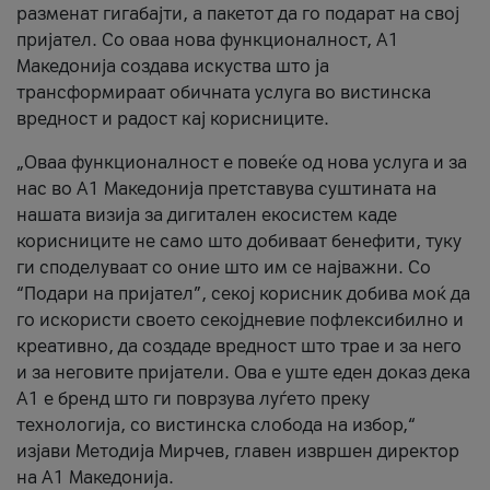
разменат гигабајти, а пакетот да го подарат на свој
пријател. Со оваа нова функционалност, А1
Македонија создава искуства што ја
трансформираат обичната услуга во вистинска
вредност и радост кај корисниците.
„Оваа функционалност е повеќе од нова услуга и за
нас во А1 Македонија претставува суштината на
нашата визија за дигитален екосистем каде
корисниците не само што добиваат бенефити, туку
ги споделуваат со оние што им се најважни. Со
“Подари на пријател”, секој корисник добива моќ да
го искористи своето секојдневие пофлексибилно и
креативно, да создаде вредност што трае и за него
и за неговите пријатели. Ова е уште еден доказ дека
А1 е бренд што ги поврзува луѓето преку
технологија, со вистинска слобода на избор,“
изјави Методија Мирчев, главен извршен директор
на А1 Македонија.