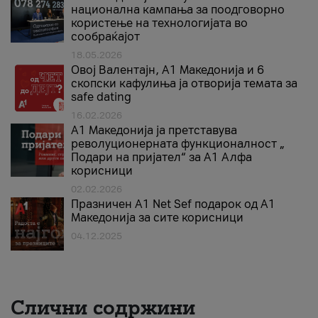
национална кампања за поодговорно
користење на технологијата во
сообраќајот
18.05.2026
Овој Валентајн, A1 Македонија и 6
скопски кафулиња ја отворија темата за
safe dating
16.02.2026
А1 Македонија ја претставува
револуционерната функционалност „
Подари на пријател“ за А1 Алфа
корисници
02.02.2026
Празничен A1 Net Sеf подарок од А1
Македонија за сите корисници
04.12.2025
Слични содржини