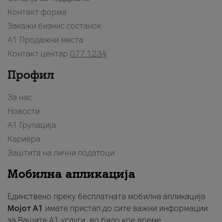
Контакт форма
Закажи бизнис состанок
A1 Продажни места
Контакт центар
077 1234
Профил
За нас
Новости
А1 Групација
Кариера
Заштита на лични податоци
Мобилна апликација
Единствено преку бесплатната мобилна апликација
Мојот A1
имате пристап до сите важни информации
за Вашите A1 услуги, во било кое време.