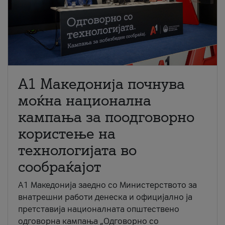
A1 Македонија почнува
моќна национална
кампања за поодговорно
користење на
технологијата во
сообраќајот
A1 Македонија заедно со Министерството за
внатрешни работи денеска и официјално ја
претставија националната општествено
одговорна кампања „Одговорно со