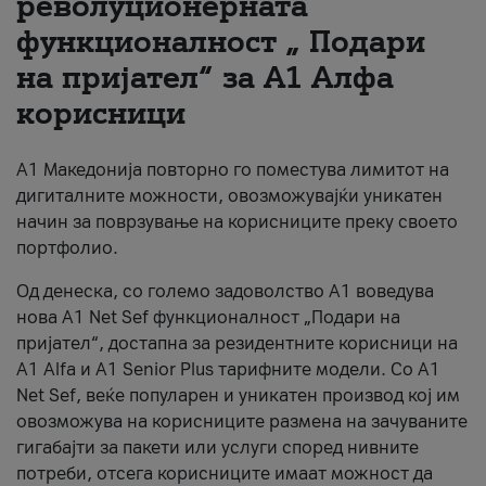
револуционерната
функционалност „ Подари
За нас
на пријател“ за А1 Алфа
#ПодобарОнлајн
корисници
А1 Македонија повторно го поместува лимитот на
дигиталните можности, овозможувајќи уникатен
начин за поврзување на корисниците преку своето
портфолио.
Од денеска, со големо задоволство А1 воведува
нова A1 Net Sef функционалност „Подари на
пријател“, достапна за резидентните корисници на
А1 Alfa и A1 Senior Plus тарифните модели. Со A1
Net Sef, веќе популарен и уникатен производ кој им
овозможува на корисниците размена на зачуваните
гигабајти за пакети или услуги според нивните
потреби, отсега корисниците имаат можност да