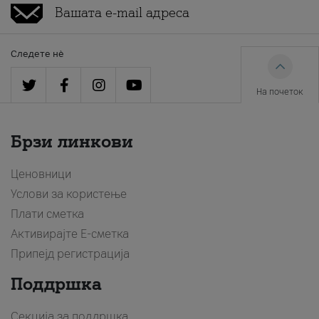
Следете нè
На почеток
Брзи линкови
Ценовници
Услови за користење
Плати сметка
Активирајте Е-сметка
Припејд регистрација
Поддршка
Секција за поддршка