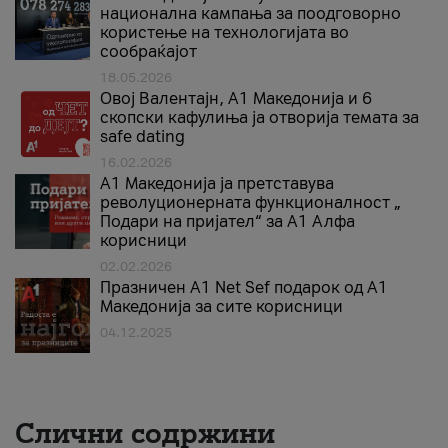
национална кампања за поодговорно
користење на технологијата во
сообраќајот
18.05.2026
Овој Валентајн, A1 Македонија и 6
скопски кафулиња ја отворија темата за
safe dating
16.02.2026
А1 Македонија ја претставува
револуционерната функционалност „
Подари на пријател“ за А1 Алфа
корисници
02.02.2026
Празничен A1 Net Sеf подарок од А1
Македонија за сите корисници
04.12.2025
Слични содржини