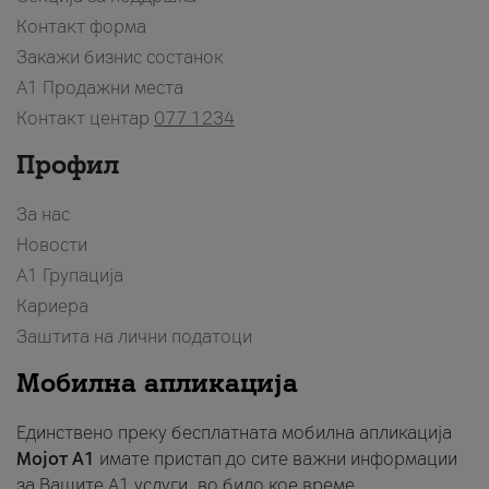
Контакт форма
Закажи бизнис состанок
A1 Продажни места
Контакт центар
077 1234
Профил
За нас
Новости
А1 Групација
Кариера
Заштита на лични податоци
Мобилна апликација
Единствено преку бесплатната мобилна апликација
Мојот A1
имате пристап до сите важни информации
за Вашите A1 услуги, во било кое време.