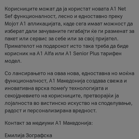
Корисниците можат да ја користат новата А1 Net
Sef функционалност, лесно и едноставно преку
Мојот А1 апликацијата, каде сега имаат можност да
изберат дали зачуваните гигабајти ќе ги разменат за
пакет или сервис за себе или за свој пријател.
Примателот на подарокот исто така треба да биде
корисник на А1 Alfa или A1 Senior Plus тарифен
модел.
Со лансирањето на оваа нова, едноставна но моќна
функционалност, А1 Македонија создава свежа и
иновативна врска помеѓу технологијата и
секојдневието на корисниците, претворајќи ја
лојалноста во вистинско искуство на споделување,
радост и персонализирана вредност.
Контакт за медиуми А1 Македонија:
Емилија Зографска