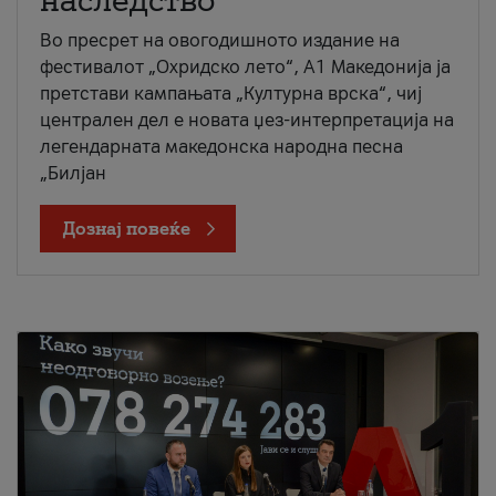
наследство
Во пресрет на овогодишното издание на
фестивалот „Охридско лето“, А1 Македонија ја
претстави кампањата „Културна врска“, чиј
централен дел е новата џез-интерпретација на
легендарната македонска народна песна
„Билјан
Дознај повеќе