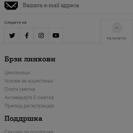
Следете нè
На почеток
Брзи линкови
Ценовници
Услови за користење
Плати сметка
Активирајте Е-сметка
Припејд регистрација
Поддршка
Секција за поддршка