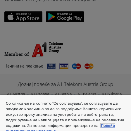
Member of
Начини на плаќање
Дознај повеќе за A1 Telekom Austria Group
A1 Austria
A1 Croatia
A1 Serbia
A1 Belarus
A1 Bulgaria
A1 Slovenia
A1 Digital
Со кликање на копчето "Се согласувам", се согласувате да
зачуваме колачиња за да го подобриме Вашето корисничко
искуство преку анализа на употребата на веб-страната,
подобрување на навигацијата и прикажување на релевантна
содржина. За повеќе информации проверете на
Повеќе