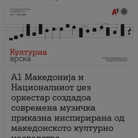
А1 Македонија и
Националниот џез
оркестар создадоа
современа музичка
приказна инспирирана од
македонското културно