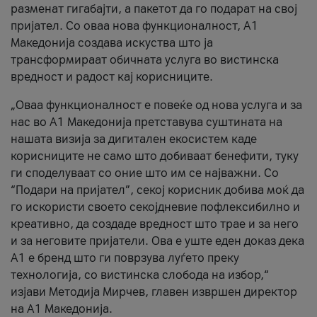
разменат гигабајти, а пакетот да го подарат на свој
пријател. Со оваа нова функционалност, А1
Македонија создава искуства што ја
трансформираат обичната услуга во вистинска
вредност и радост кај корисниците.
„Оваа функционалност е повеќе од нова услуга и за
нас во А1 Македонија претставува суштината на
нашата визија за дигитален екосистем каде
корисниците не само што добиваат бенефити, туку
ги споделуваат со оние што им се најважни. Со
“Подари на пријател”, секој корисник добива моќ да
го искористи своето секојдневие пофлексибилно и
креативно, да создаде вредност што трае и за него
и за неговите пријатели. Ова е уште еден доказ дека
А1 е бренд што ги поврзува луѓето преку
технологија, со вистинска слобода на избор,“
изјави Методија Мирчев, главен извршен директор
на А1 Македонија.