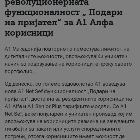
револуционерната
функционалност „ Подари
За нас
на пријател“ за А1 Алфа
#ПодобарОнлајн
корисници
А1 Македонија повторно го поместува лимитот на
дигиталните можности, овозможувајќи уникатен
начин за поврзување на корисниците преку своето
портфолио.
Од денеска, со големо задоволство А1 воведува
нова A1 Net Sef функционалност „Подари на
пријател“, достапна за резидентните корисници на
А1 Alfa и A1 Senior Plus тарифните модели. Со A1
Net Sef, веќе популарен и уникатен производ кој им
овозможува на корисниците размена на зачуваните
гигабајти за пакети или услуги според нивните
потреби, отсега корисниците имаат можност да