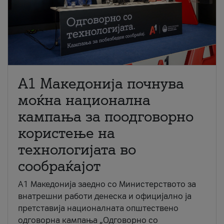
A1 Македонија почнува
моќна национална
кампања за поодговорно
користење на
технологијата во
сообраќајот
A1 Македонија заедно со Министерството за
внатрешни работи денеска и официјално ја
претставија националната општествено
одговорна кампања „Одговорно со