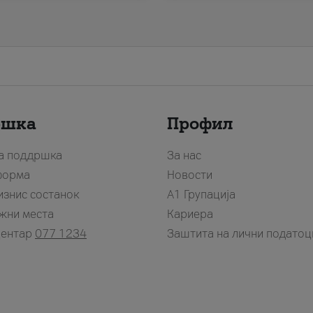
ршка
Профил
за поддршка
За нас
форма
Новости
изнис состанок
А1 Групација
жни места
Кариера
центар
077 1234
Заштита на лични податоц