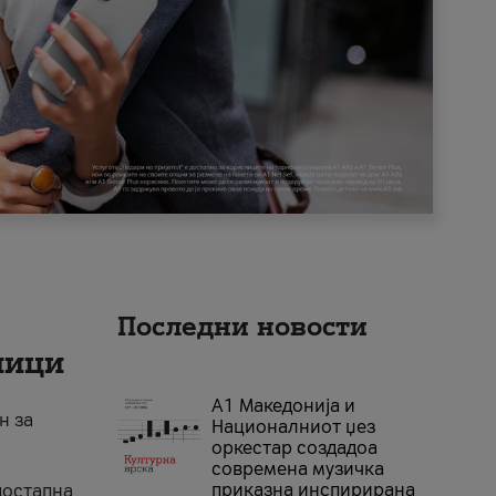
Последни новости
ници
А1 Македонија и
н за
Националниот џез
оркестар создадоа
современа музичка
приказна инспирирана
достапна