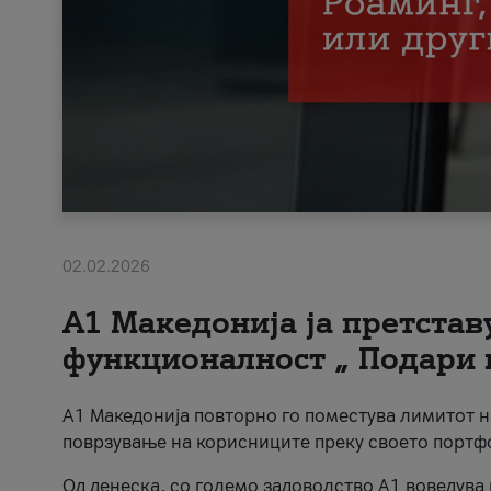
02.02.2026
А1 Македонија ја претста
функционалност „ Подари 
А1 Македонија повторно го поместува лимитот 
поврзување на корисниците преку своето портф
Од денеска, со големо задоволство А1 воведува 