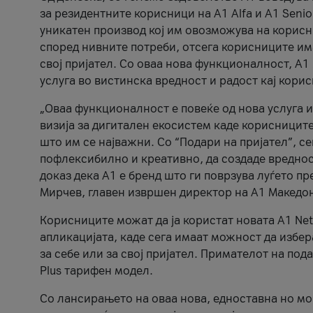
за резидентните корисници на А1 Alfa и A1 Senio
уникатен производ кој им овозможува на корисни
според нивните потреби, отсега корисниците има
свој пријател. Со оваа нова функционалност, А
услуга во вистинска вредност и радост кај кори
„Оваа функционалност е повеќе од нова услуга и
визија за дигитален екосистем каде корисниците
што им се најважни. Со “Подари на пријател”, с
пофлексибилно и креативно, да создаде вредност
доказ дека А1 е бренд што ги поврзува луѓето пр
Мирчев, главен извршен директор на А1 Македон
Корисниците можат да ја користат новата А1 Net
апликацијата, каде сега имаат можност да избера
за себе или за свој пријател. Примателот на пода
Plus тарифен модел.
Со лансирањето на оваа нова, едноставна но м