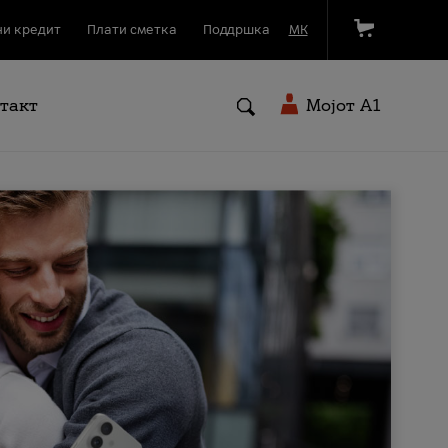
и кредит
Плати сметка
Поддршка
МК
такт
Мојот A1