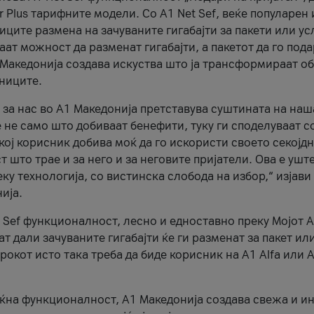
r Plus тарифните модели. Со A1 Net Sef, веќе популарен 
ците размена на зачуваните гигабајти за пакети или ус
ат можност да разменат гигабајти, а пакетот да го пода
1 Македонија создава искуства што ја трансформираат о
сниците.
 за нас во А1 Македонија претставува суштината на наш
 не само што добиваат бенефити, туку ги споделуваат с
екој корисник добива моќ да го искористи своето секојд
 што трае и за него и за неговите пријатели. Ова е ушт
еку технологија, со вистинска слобода на избор,“ изјави
ија.
 Sef функционалност, лесно и едноставно преку Мојот 
т дали зачуваните гигабајти ќе ги разменат за пакет ил
рокот исто така треба да биде корисник на А1 Alfa или A
оќна функционалност, А1 Македонија создава свежа и и