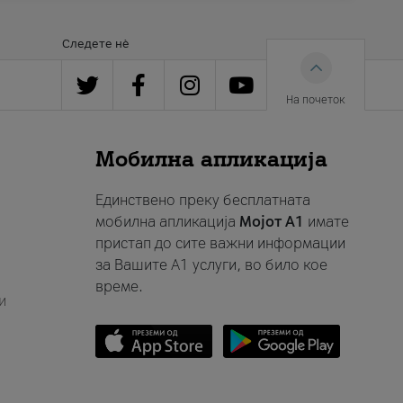
Следете нè
На почеток
Мобилна апликација
Единствено преку бесплатната
мобилна апликација
Мојот A1
имате
пристап до сите важни информации
за Вашите A1 услуги, во било кое
време.
и