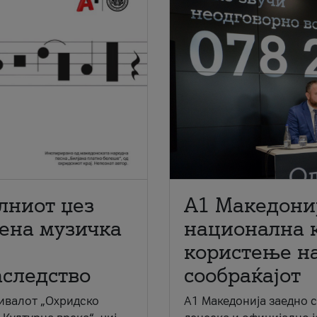
лниот џез
A1 Македони
мена музичка
национална 
користење на
аследство
сообраќајот
ивалот „Охридско
A1 Македонија заедно 