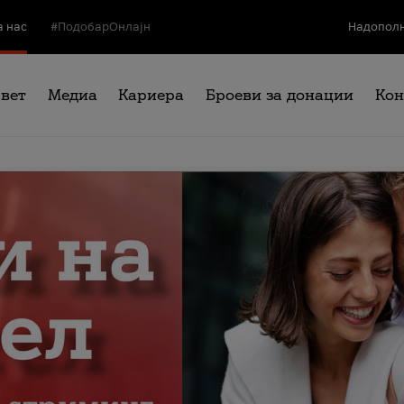
а нас
#ПодобарОнлајн
Надополн
свет
Медиа
Кариера
Броеви за донации
Кон