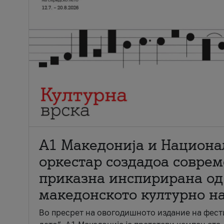
А1 Македонија и Национа
оркестар создадоа совре
приказна инспирирана од
македонското културно н
Во пресрет на овогодишното издание на фест