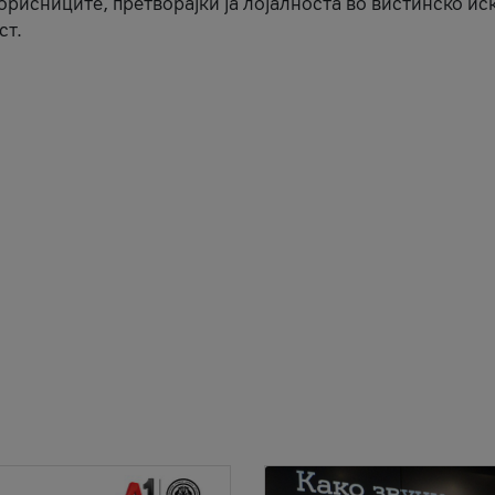
корисниците, претворајќи ја лојалноста во вистинско ис
ст.