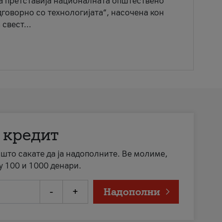
ја претставија националната општествено
говорно со технологијата“, насочена кон
свест...
 кредит
а што сакате да ја надополните. Ве молиме,
у 100 и 1000 денари.
-
+
Надополни