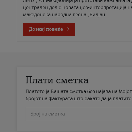
лето“, А1 Македонија ја претстави кампањата 
централен дел е новата џез-интерпретација н
македонска народна песна „Билјан
Дознај повеќе
Плати сметка
Платете ја Вашата сметка без најава на Мојот
бројот на фактурата што сакате да ја платите
Број на сметка