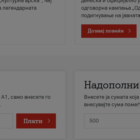
„Културна врска“, чиј
денеска и официјално 
а легендарната
одговорна кампања „Од
подигнување на јавната 
Дознај повеќе
Надополни
 А1, само внесете го
Внесете ја сумата кој
.
внесувајте сума помеѓ
Плати