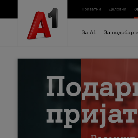
Приватни
Деловни
З
За А1
За подобар 