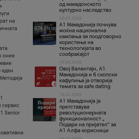
од македонското
и
културно наследство
луги
03.07.2026
рат на
A1 Македонија почнува
бичната
моќна национална
кампања за поодговорно
користење на
ата
технологијата во
сообраќајот
о оние
18.05.2026
невие
Овој Валентајн, A1
е еден
Македонија и 6 скопски
 Методија
кафулиња ја отворија
темата за safe dating
16.02.2026
А1
А1 Македонија ја
и сервис
претставува
1 Senior
револуционерната
функционалност „
Подари на пријател“ за
А1 Алфа корисници
новативна
02.02.2026