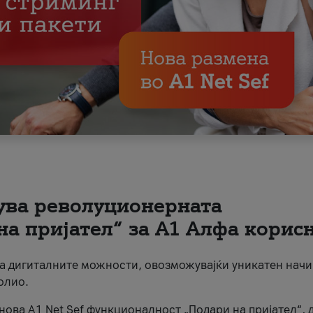
вува револуционерната
на пријател“ за А1 Алфа корис
на дигиталните можности, овозможувајќи уникатен начи
олио.
нова A1 Net Sef функционалност „Подари на пријател“, 