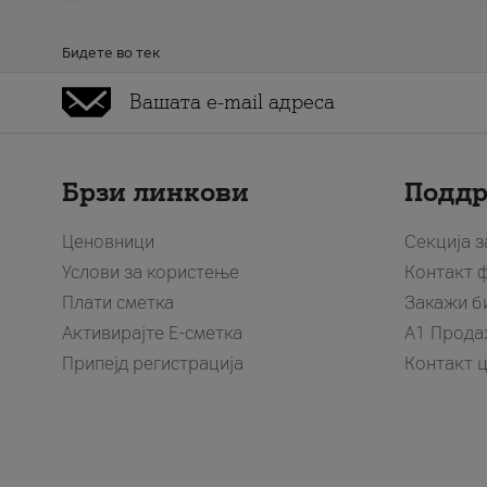
Бидете во тек
Брзи линкови
Подд
Ценовници
Секција 
Услови за користење
Контакт 
Плати сметка
Закажи б
Активирајте Е-сметка
A1 Прода
Припејд регистрација
Контакт 