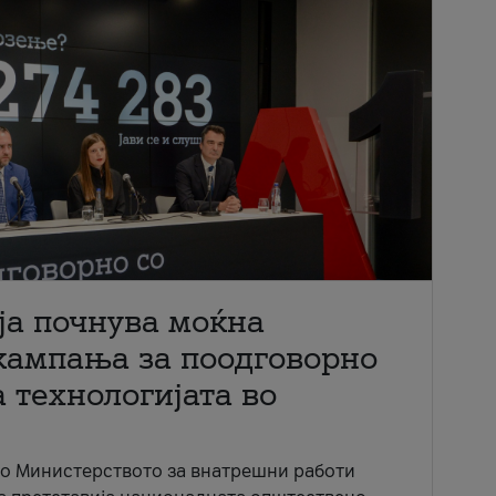
ја почнува моќна
кампања за поодговорно
 технологијата во
со Министерството за внатрешни работи