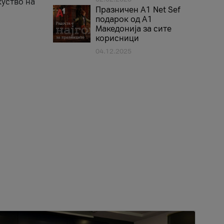
куство на
Празничен A1 Net Sеf
подарок од А1
Македонија за сите
корисници
04.12.2025