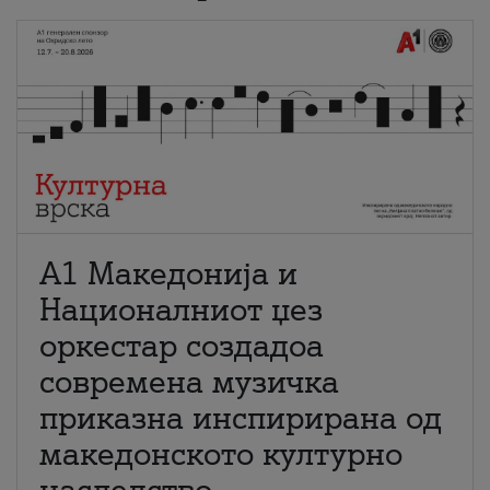
А1 Македонија и
Националниот џез
оркестар создадоа
современа музичка
приказна инспирирана од
македонското културно