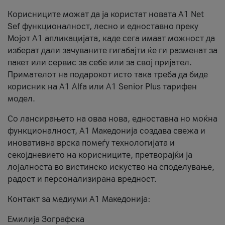
Корисниците можат да ја користат новата А1 Net
Sef функционалност, лесно и едноставно преку
Мојот А1 апликацијата, каде сега имаат можност да
изберат дали зачуваните гигабајти ќе ги разменат за
пакет или сервис за себе или за свој пријател.
Примателот на подарокот исто така треба да биде
корисник на А1 Alfa или A1 Senior Plus тарифен
модел.
Со лансирањето на оваа нова, едноставна но моќна
функционалност, А1 Македонија создава свежа и
иновативна врска помеѓу технологијата и
секојдневието на корисниците, претворајќи ја
лојалноста во вистинско искуство на споделување,
радост и персонализирана вредност.
Контакт за медиуми А1 Македонија:
Емилија Зографска