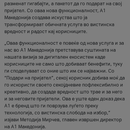
разменат гигабајти, а пакетот да го подарат на свој
пријател. Со оваа нова функционалност, А1
Македонија создава искуства што ја
трансформираат обичната услуга во вистинска
вредност и радост кај корисниците.
„Оваа функционалност е повеќе од нова услуга и за
нас во А1 Македонија претставува суштината на
нашата визија за дигитален екосистем каде
корисниците не само што добиваат бенефити, туку
ги споделуваат со оние што им се најважни. Со
“Подари на пријател”, секој корисник добива моќ да
го искористи своето секојдневие пофлексибилно и
креативно, да создаде вредност што трае и за него
и за неговите пријатели. Ова е уште еден доказ дека
А1 е бренд што ги поврзува луѓето преку
технологија, со вистинска слобода на избор,“
изјави Методија Мирчев, главен извршен директор
на А1 Македонија.