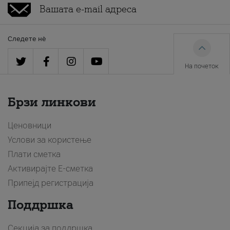
Следете нè
На почеток
Брзи линкови
Ценовници
Услови за користење
Плати сметка
Активирајте Е-сметка
Припејд регистрација
Поддршка
Секција за поддршка