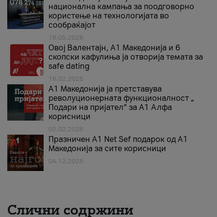
национална кампања за поодговорно
користење на технологијата во
сообраќајот
18.05.2026
Овој Валентајн, A1 Македонија и 6
скопски кафулиња ја отворија темата за
safe dating
16.02.2026
А1 Македонија ја претставува
револуционерната функционалност „
Подари на пријател“ за А1 Алфа
корисници
02.02.2026
Празничен A1 Net Sеf подарок од А1
Македонија за сите корисници
04.12.2025
Слични содржини