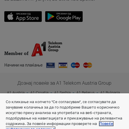
Member of
Начини на плаќање
Дознај повеќе за A1 Telekom Austria Group
A1 Austria
A1 Croatia
A1 Serbia
A1 Belarus
A1 Bulgaria
A1 Slovenia
A1 Digital
Со кликање на копчето "Се согласувам", се согласувате да
зачуваме колачиња за да го подобриме Вашето корисничко
искуство преку анализа на употребата на веб-страната,
подобрување на навигацијата и прикажување на релевантна
содржина. За повеќе информации проверете на
Повеќе