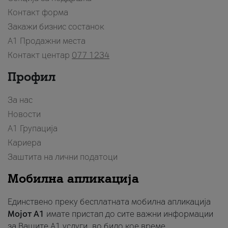
Контакт форма
Закажи бизнис состанок
A1 Продажни места
Контакт центар
077 1234
Профил
За нас
Новости
А1 Групација
Кариера
Заштита на лични податоци
Мобилна апликација
Единствено преку бесплатната мобилна апликација
Мојот A1
имате пристап до сите важни информации
за Вашите A1 услуги, во било кое време.