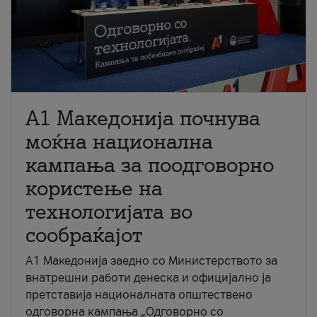
A1 Македонија почнува
моќна национална
кампања за поодговорно
користење на
технологијата во
сообраќајот
A1 Македонија заедно со Министерството за
внатрешни работи денеска и официјално ја
претставија националната општествено
одговорна кампања „Одговорно со