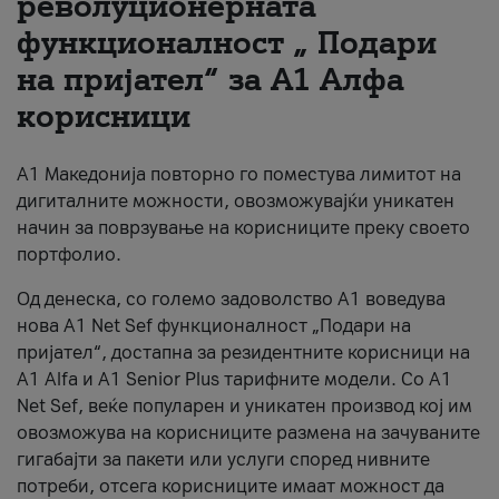
револуционерната
функционалност „ Подари
За нас
на пријател“ за А1 Алфа
#ПодобарОнлајн
корисници
А1 Македонија повторно го поместува лимитот на
дигиталните можности, овозможувајќи уникатен
начин за поврзување на корисниците преку своето
портфолио.
Од денеска, со големо задоволство А1 воведува
нова A1 Net Sef функционалност „Подари на
пријател“, достапна за резидентните корисници на
А1 Alfa и A1 Senior Plus тарифните модели. Со A1
Net Sef, веќе популарен и уникатен производ кој им
овозможува на корисниците размена на зачуваните
гигабајти за пакети или услуги според нивните
потреби, отсега корисниците имаат можност да