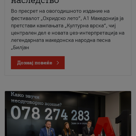
наследство
Во пресрет на овогодишното издание на
фестивалот „Охридско лето“, А1 Македонија ја
претстави кампањата „Културна врска“, чиј
централен дел е новата џез-интерпретација на
легендарната македонска народна песна
„Билјан
Дознај повеќе