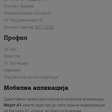
Контакт форма
Закажи бизнис состанок
A1 Продажни места
Контакт центар
077 1234
Профил
За нас
Новости
А1 Групација
Кариера
Заштита на лични податоци
Мобилна апликација
Единствено преку бесплатната мобилна апликација
Мојот A1
имате пристап до сите важни информации
за Вашите A1 услуги, во било кое време.