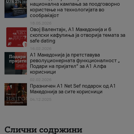
национална кампања за поодговорно
користење на технологијата во
сообраќајот
18.05.2026
Овој Валентајн, A1 Македонија и 6
скопски кафулиња ја отворија темата за
safe dating
16.02.2026
А1 Македонија ја претставува
револуционерната функционалност „
Подари на пријател“ за А1 Алфа
корисници
02.02.2026
Празничен A1 Net Sеf подарок од А1
Македонија за сите корисници
04.12.2025
Слични содржини