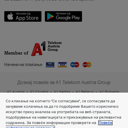
Member of
Начини на плаќање
Дознај повеќе за A1 Telekom Austria Group
A1 Austria
A1 Croatia
A1 Serbia
A1 Belarus
A1 Bulgaria
A1 Slovenia
A1 Digital
Со кликање на копчето "Се согласувам", се согласувате да
зачуваме колачиња за да го подобриме Вашето корисничко
искуство преку анализа на употребата на веб-страната,
подобрување на навигацијата и прикажување на релевантна
содржина. За повеќе информации проверете на
Повеќе