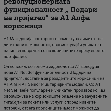
револуционерната
функционалност „ Подари
За нас
на пријател“ за А1 Алфа
#ПодобарОнлајн
корисници
А1 Македонија повторно го поместува лимитот на
дигиталните можности, овозможувајќи уникатен
начин за поврзување на корисниците преку своето
портфолио.
Од денеска, со големо задоволство А1 воведува
нова A1 Net Sef функционалност „Подари на
пријател“, достапна за резидентните корисници на
А1 Alfa и A1 Senior Plus тарифните модели. Со A1
Net Sef, веќе популарен и уникатен производ кој им
овозможува на корисниците размена на зачуваните
гигабајти за пакети или услуги според нивните
потреби, отсега корисниците имаат можност да