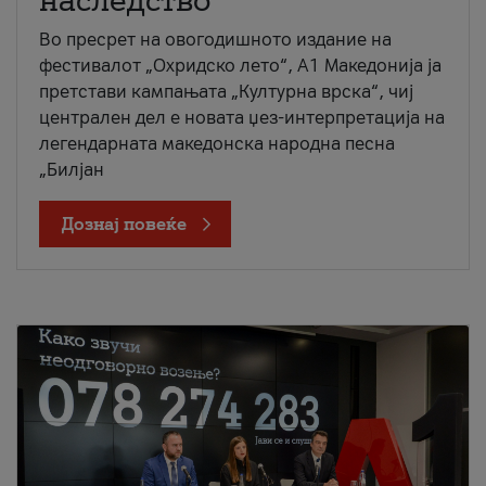
наследство
Во пресрет на овогодишното издание на
фестивалот „Охридско лето“, А1 Македонија ја
претстави кампањата „Културна врска“, чиј
централен дел е новата џез-интерпретација на
легендарната македонска народна песна
„Билјан
Дознај повеќе