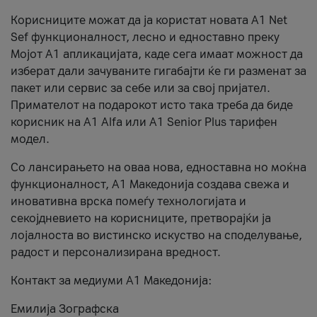
Корисниците можат да ја користат новата А1 Net
Sef функционалност, лесно и едноставно преку
Мојот А1 апликацијата, каде сега имаат можност да
изберат дали зачуваните гигабајти ќе ги разменат за
пакет или сервис за себе или за свој пријател.
Примателот на подарокот исто така треба да биде
корисник на А1 Alfa или A1 Senior Plus тарифен
модел.
Со лансирањето на оваа нова, едноставна но моќна
функционалност, А1 Македонија создава свежа и
иновативна врска помеѓу технологијата и
секојдневието на корисниците, претворајќи ја
лојалноста во вистинско искуство на споделување,
радост и персонализирана вредност.
Контакт за медиуми А1 Македонија:
Емилија Зографска