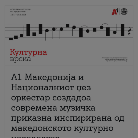
А1 Македонија и
Националниот џез
оркестар создадоа
современа музичка
приказна инспирирана од
македонското културно