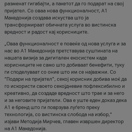
разменат гигабајти, а пакетот да го подарат на свој
пријател. Со оваа нова функционалност, А1
Македонија создава искуства што ја
трансформираат обичната услуга во вистинска
вредност и радост кај корисниците.
„Оваа функционалност е повеќе од нова услуга и за
нас во А1 Македонија претставува суштината на
нашата визија за дигитален екосистем каде
корисниците не само што добиваат бенефити, туку
ги споделуваат со оние што им се најважни. Со
“Подари на пријател”, секој корисник добива моќ да
го искористи своето секојдневие пофлексибилно и
креативно, да создаде вредност што трае и за него
и за неговите пријатели. Ова е уште еден доказ дека
А1 е бренд што ги поврзува луѓето преку
технологија, со вистинска слобода на избор,“
изјави Методија Мирчев, главен извршен директор
на А1 Македонија.