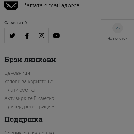
Следете нè
На почеток
Брзи линкови
Ценовници
Услови за користење
Плати сметка
Активирајте Е-сметка
Припејд регистрација
Поддршка
Секција за поддршка