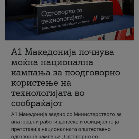
A1 Македонија почнува
моќна национална
кампања за поодговорно
користење на
технологијата во
сообраќајот
A1 Македонија заедно со Министерството за
внатрешни работи денеска и официјално ја
претставија националната општествено
одговорна кампања „Одговорно со