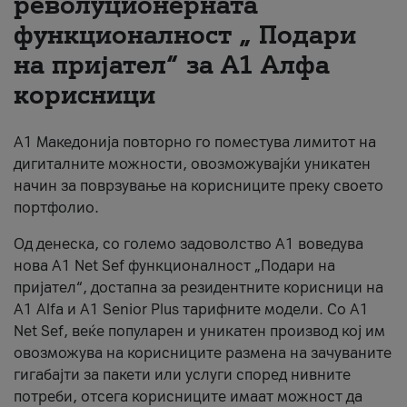
револуционерната
функционалност „ Подари
За нас
на пријател“ за А1 Алфа
#ПодобарОнлајн
корисници
А1 Македонија повторно го поместува лимитот на
дигиталните можности, овозможувајќи уникатен
начин за поврзување на корисниците преку своето
портфолио.
Од денеска, со големо задоволство А1 воведува
нова A1 Net Sef функционалност „Подари на
пријател“, достапна за резидентните корисници на
А1 Alfa и A1 Senior Plus тарифните модели. Со A1
Net Sef, веќе популарен и уникатен производ кој им
овозможува на корисниците размена на зачуваните
гигабајти за пакети или услуги според нивните
потреби, отсега корисниците имаат можност да