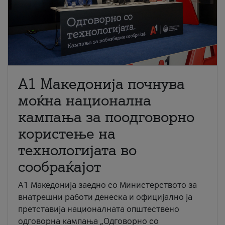
A1 Македонија почнува
моќна национална
кампања за поодговорно
користење на
технологијата во
сообраќајот
A1 Македонија заедно со Министерството за
внатрешни работи денеска и официјално ја
претставија националната општествено
одговорна кампања „Одговорно со