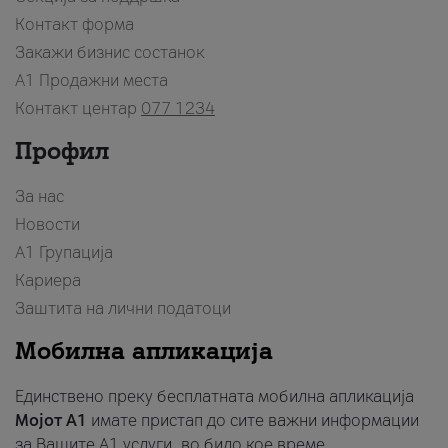
Контакт форма
Закажи бизнис состанок
A1 Продажни места
Контакт центар
077 1234
Профил
За нас
Новости
А1 Групација
Кариера
Заштита на лични податоци
Мобилна апликација
Единствено преку бесплатната мобилна апликација
Мојот A1
имате пристап до сите важни информации
за Вашите A1 услуги, во било кое време.