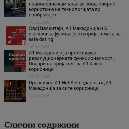
национална кампања за поодговорно
користење на технологијата во
сообраќајот
18.05.2026
Овој Валентајн, A1 Македонија и 6
скопски кафулиња ја отворија темата за
safe dating
16.02.2026
А1 Македонија ја претставува
револуционерната функционалност „
Подари на пријател“ за А1 Алфа
корисници
02.02.2026
Празничен A1 Net Sеf подарок од А1
Македонија за сите корисници
04.12.2025
Слични содржини