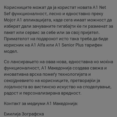
Корисниците можат да ја користат новата А1 Net
Sef функционалност, лесно и едноставно преку
Мојот А1 апликацијата, каде сега имаат можност да
изберат дали зачуваните гигабајти ќе ги разменат за
пакет или сервис за себе или за свој пријател.
Примателот на подарокот исто така треба да биде
корисник на А1 Alfa или A1 Senior Plus тарифен
модел.
Со лансирањето на оваа нова, едноставна но моќна
функционалност, А1 Македонија создава свежа и
иновативна врска помеѓу технологијата и
секојдневието на корисниците, претворајќи ја
лојалноста во вистинско искуство на споделување,
радост и персонализирана вредност.
Контакт за медиуми А1 Македонија:
Емилија Зографска