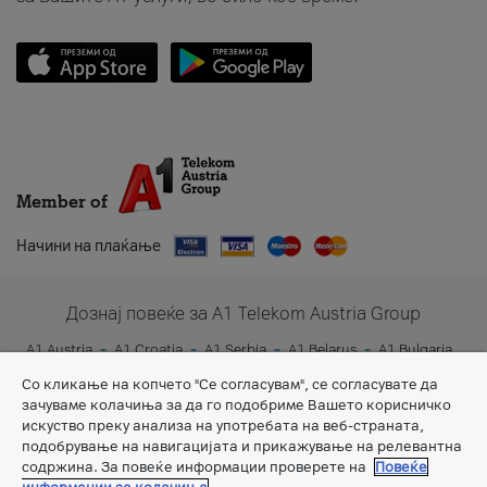
Member of
Начини на плаќање
Дознај повеќе за A1 Telekom Austria Group
A1 Austria
A1 Croatia
A1 Serbia
A1 Belarus
A1 Bulgaria
A1 Slovenia
A1 Digital
Со кликање на копчето "Се согласувам", се согласувате да
зачуваме колачиња за да го подобриме Вашето корисничко
искуство преку анализа на употребата на веб-страната,
подобрување на навигацијата и прикажување на релевантна
содржина. За повеќе информации проверете на
Повеќе