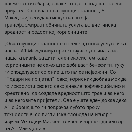
разменат гигабајти, а пакетот да го подарат на свој
пријател. Со оваа нова функционалност, А1
Македонија создава искуства што ја
трансформираат обичната услуга во вистинска
вредност и радост кај корисниците.
„Оваа функционалност е повеќе од нова услуга и за
нас во А1 Македонија претставува суштината на
нашата визија за дигитален екосистем каде
корисниците не само што добиваат бенефити, туку
ги споделуваат со оние што им се најважни. Со
“Подари на пријател”, секој корисник добива моќ да
го искористи своето секојдневие пофлексибилно и
креативно, да создаде вредност што трае и за него
и за неговите пријатели. Ова е уште еден доказ дека
А1 е бренд што ги поврзува луѓето преку
технологија, со вистинска слобода на избор,“
изјави Методија Мирчев, главен извршен директор
на А1 Македонија.