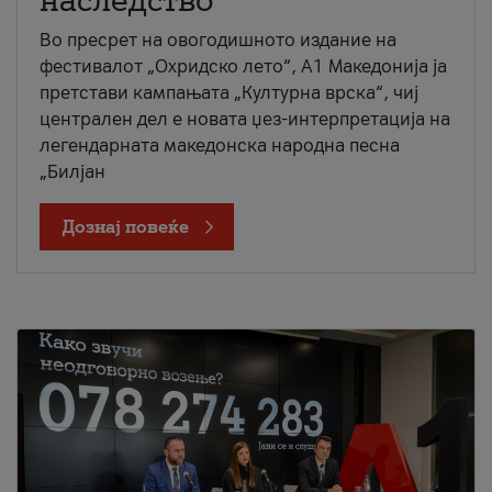
наследство
Во пресрет на овогодишното издание на
фестивалот „Охридско лето“, А1 Македонија ја
претстави кампањата „Културна врска“, чиј
централен дел е новата џез-интерпретација на
легендарната македонска народна песна
„Билјан
Дознај повеќе