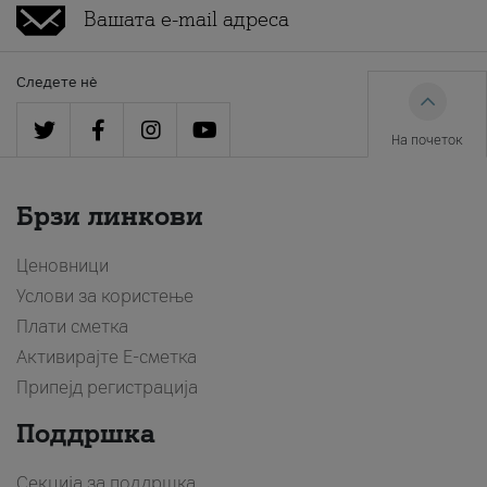
Следете нè
На почеток
Брзи линкови
Ценовници
Услови за користење
Плати сметка
Активирајте Е-сметка
Припејд регистрација
Поддршка
Секција за поддршка