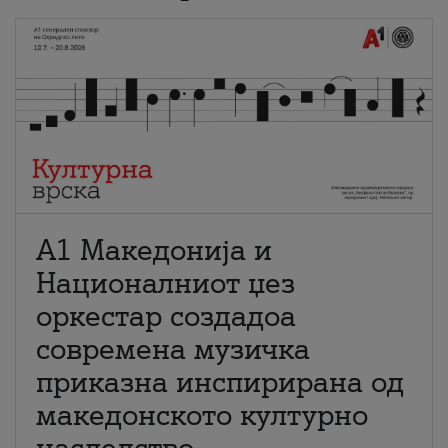
А1 Македонија и
Националниот џез
оркестар создадоа
современа музичка
приказна инспирирана од
македонското културно