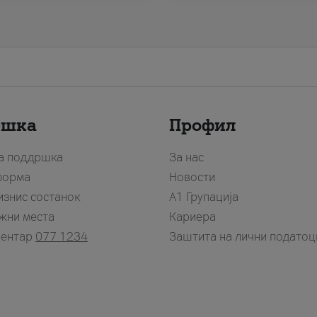
ршка
Профил
за поддршка
За нас
форма
Новости
изнис состанок
А1 Групација
жни места
Кариера
центар
077 1234
Заштита на лични податоц