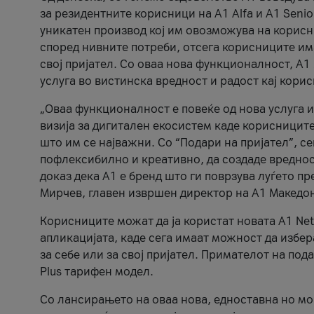
за резидентните корисници на А1 Alfa и A1 Senio
уникатен производ кој им овозможува на корисни
според нивните потреби, отсега корисниците има
свој пријател. Со оваа нова функционалност, А
услуга во вистинска вредност и радост кај кори
„Оваа функционалност е повеќе од нова услуга и
визија за дигитален екосистем каде корисниците
што им се најважни. Со “Подари на пријател”, с
пофлексибилно и креативно, да создаде вредност
доказ дека А1 е бренд што ги поврзува луѓето пр
Мирчев, главен извршен директор на А1 Македон
Корисниците можат да ја користат новата А1 Net
апликацијата, каде сега имаат можност да избера
за себе или за свој пријател. Примателот на пода
Plus тарифен модел.
Со лансирањето на оваа нова, едноставна но м