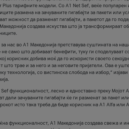
r Plus тарифните модели. Со A1 Net Sef, веќе популарен 
ците размена на зачуваните гигабајти за пакети или ус
ат можност да разменат гигабајти, а пакетот да го пода
1 Македонија создава искуства што ја трансформираат о
сниците.
 за нас во А1 Македонија претставува суштината на наш
 не само што добиваат бенефити, туку ги споделуваат с
екој корисник добива моќ да го искористи своето секојд
 што трае и за него и за неговите пријатели. Ова е ушт
еку технологија, со вистинска слобода на избор,“ изјави
ија.
 Sef функционалност, лесно и едноставно преку Мојот 
т дали зачуваните гигабајти ќе ги разменат за пакет ил
рокот исто така треба да биде корисник на А1 Alfa или A
оќна функционалност, А1 Македонија создава свежа и и