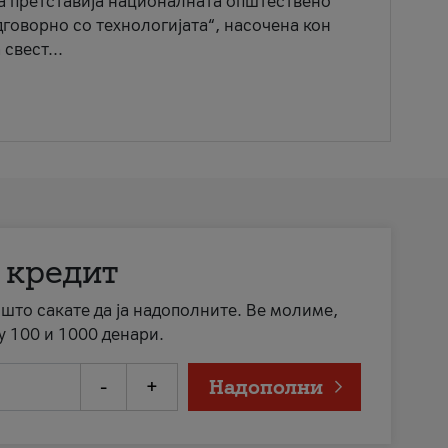
ја претставија националната општествено
говорно со технологијата“, насочена кон
свест...
 кредит
а што сакате да ја надополните. Ве молиме,
у 100 и 1000 денари.
-
+
Надополни