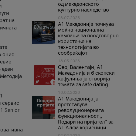
од македонското
и
културно наследство
луги
03.07.2026
рат на
A1 Македонија почнува
бичната
моќна национална
кампања за поодговорно
користење на
ата
технологијата во
сообраќајот
о оние
18.05.2026
невие
Овој Валентајн, A1
е еден
Македонија и 6 скопски
 Методија
кафулиња ја отворија
темата за safe dating
16.02.2026
А1
А1 Македонија ја
и сервис
претставува
1 Senior
револуционерната
функционалност „
Подари на пријател“ за
А1 Алфа корисници
новативна
02.02.2026