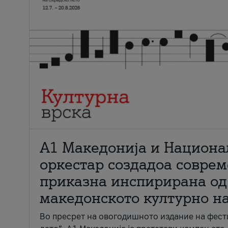
А1 Македонија и Национа
оркестар создадоа совре
приказна инспирирана од
македонското културно н
Во пресрет на овогодишното издание на фест