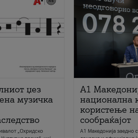
лниот џез
A1 Македони
мена музичка
национална 
користење на
аследство
сообраќајот
ивалот „Охридско
A1 Македонија заедно 