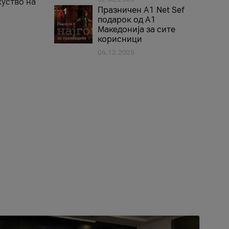
куство на
Празничен A1 Net Sеf
подарок од А1
Македонија за сите
корисници
04.12.2025