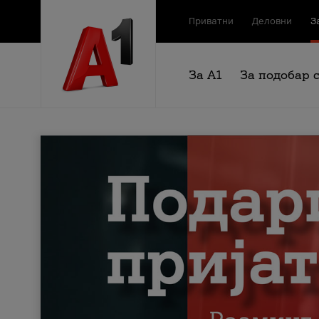
Приватни
Деловни
З
За А1
За подобар 