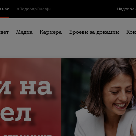
а нас
#ПодобарОнлајн
Надополн
свет
Медиа
Кариера
Броеви за донации
Кон