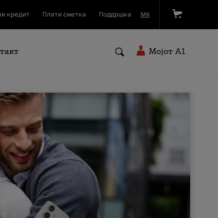
и кредит
Плати сметка
Поддршка
МК
такт
Мојот A1