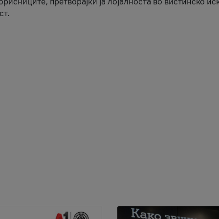
корисниците, претворајќи ја лојалноста во вистинско ис
ст.