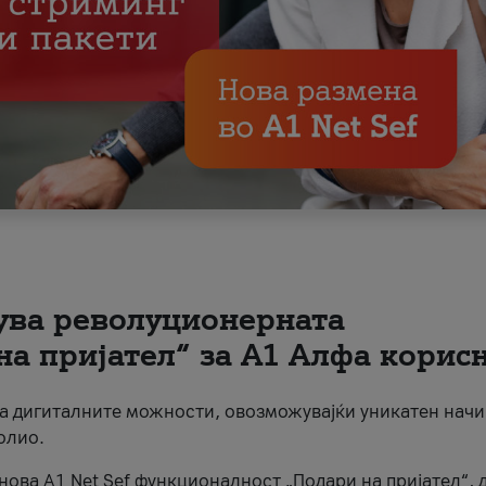
вува револуционерната
на пријател“ за А1 Алфа корис
на дигиталните можности, овозможувајќи уникатен начи
олио.
нова A1 Net Sef функционалност „Подари на пријател“, 