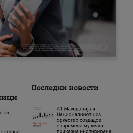
Последни новости
ници
А1 Македонија и
н за
Националниот џез
оркестар создадоа
современа музичка
приказна инспирирана
достапна