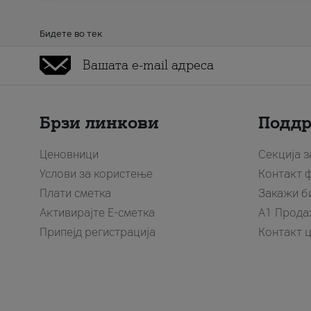
Бидете во тек
Брзи линкови
Подд
Ценовници
Секција 
Услови за користење
Контакт 
Плати сметка
Закажи б
Активирајте Е-сметка
A1 Прода
Припејд регистрација
Контакт 