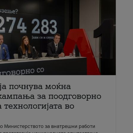
ја почнува моќна
кампања за поодговорно
 технологијата во
со Министерството за внатрешни работи