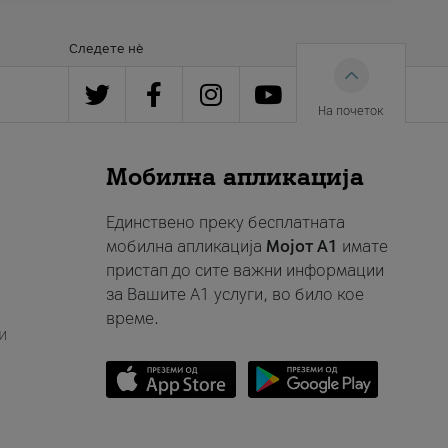
Следете нè
На почеток
Мобилна апликација
Единствено преку бесплатната
мобилна апликација
Мојот A1
имате
пристап до сите важни информации
за Вашите A1 услуги, во било кое
време.
и