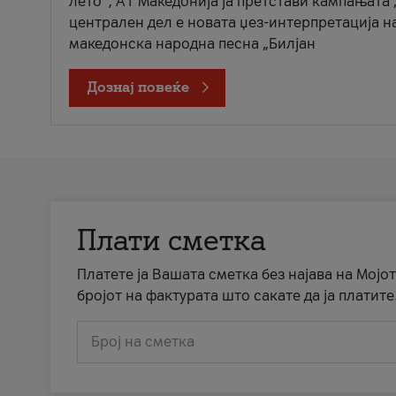
лето“, А1 Македонија ја претстави кампањата 
централен дел е новата џез-интерпретација н
македонска народна песна „Билјан
Дознај повеќе
Плати сметка
Платете ја Вашата сметка без најава на Мојот
бројот на фактурата што сакате да ја платите
Број на сметка