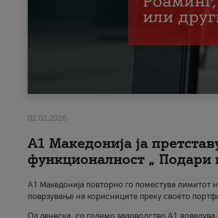
02.02.2026
А1 Македонија ја претста
функционалност „ Подари 
А1 Македонија повторно го поместува лимитот 
поврзување на корисниците преку своето портф
Од денеска, со големо задоволство А1 воведува 