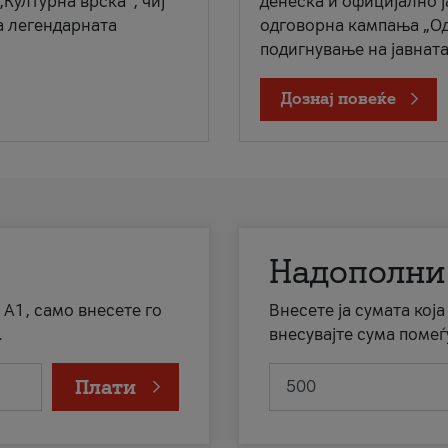
„Културна врска“, чиј
денеска и официјално 
а легендарната
одговорна кампања „Од
подигнување на јавната 
Дознај повеќе
Надополни
 А1, само внесете го
Внесете ја сумата кој
.
внесувајте сума помеѓ
Плати