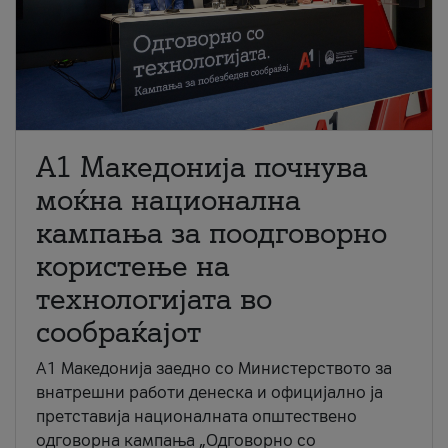
A1 Македонија почнува
моќна национална
кампања за поодговорно
користење на
технологијата во
сообраќајот
A1 Македонија заедно со Министерството за
внатрешни работи денеска и официјално ја
претставија националната општествено
одговорна кампања „Одговорно со