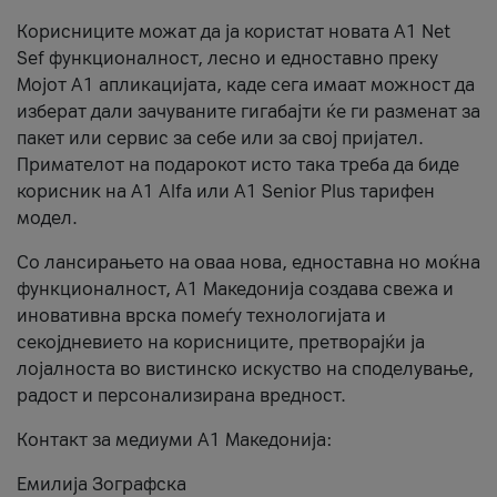
Корисниците можат да ја користат новата А1 Net
Sef функционалност, лесно и едноставно преку
Мојот А1 апликацијата, каде сега имаат можност да
изберат дали зачуваните гигабајти ќе ги разменат за
пакет или сервис за себе или за свој пријател.
Примателот на подарокот исто така треба да биде
корисник на А1 Alfa или A1 Senior Plus тарифен
модел.
Со лансирањето на оваа нова, едноставна но моќна
функционалност, А1 Македонија создава свежа и
иновативна врска помеѓу технологијата и
секојдневието на корисниците, претворајќи ја
лојалноста во вистинско искуство на споделување,
радост и персонализирана вредност.
Контакт за медиуми А1 Македонија:
Емилија Зографска