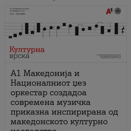
А1 Македонија и
Националниот џез
оркестар создадоа
современа музичка
приказна инспирирана од
македонското културно