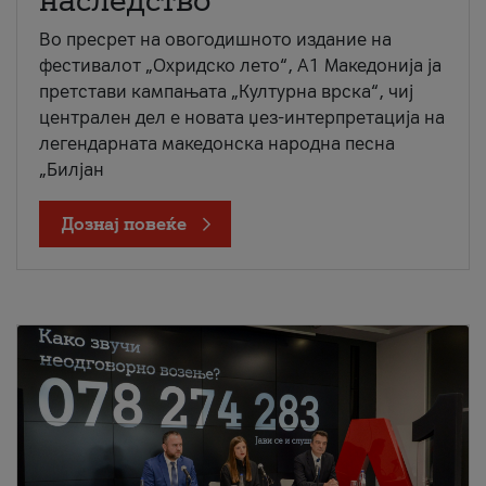
наследство
Во пресрет на овогодишното издание на
фестивалот „Охридско лето“, А1 Македонија ја
претстави кампањата „Културна врска“, чиј
централен дел е новата џез-интерпретација на
легендарната македонска народна песна
„Билјан
Дознај повеќе