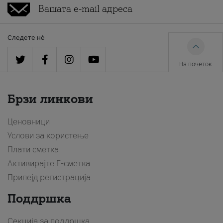
Следете нè
На почеток
Брзи линкови
Ценовници
Услови за користење
Плати сметка
Активирајте Е-сметка
Припејд регистрација
Поддршка
Секција за поддршка