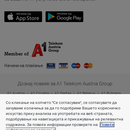
Member of
Начини на плаќање
Дознај повеќе за A1 Telekom Austria Group
A1 Austria
A1 Croatia
A1 Serbia
A1 Belarus
A1 Bulgaria
A1 Slovenia
A1 Digital
Со кликање на копчето "Се согласувам", се согласувате да
зачуваме колачиња за да го подобриме Вашето корисничко
искуство преку анализа на употребата на веб-страната,
подобрување на навигацијата и прикажување на релевантна
содржина. За повеќе информации проверете на
Повеќе