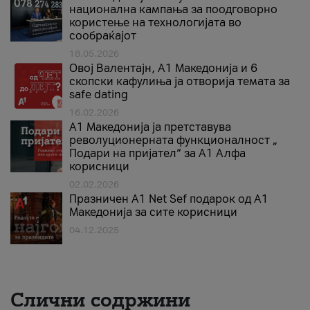
национална кампања за поодговорно
користење на технологијата во
сообраќајот
18.05.2026
Овој Валентајн, A1 Македонија и 6
скопски кафулиња ја отворија темата за
safe dating
16.02.2026
А1 Македонија ја претставува
револуционерната функционалност „
Подари на пријател“ за А1 Алфа
корисници
02.02.2026
Празничен A1 Net Sеf подарок од А1
Македонија за сите корисници
04.12.2025
Слични содржини