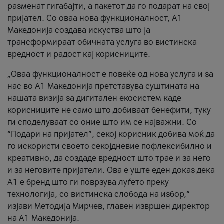
разменат гигабајти, а пакетот да го подарат на свој
пријател. Со оваа нова функционалност, А1
Македонија создава искуства што ја
трансформираат обичната услуга во вистинска
вредност и радост кај корисниците.
„Оваа функционалност е повеќе од нова услуга и за
нас во А1 Македонија претставува суштината на
нашата визија за дигитален екосистем каде
корисниците не само што добиваат бенефити, туку
ги споделуваат со оние што им се најважни. Со
“Подари на пријател”, секој корисник добива моќ да
го искористи своето секојдневие пофлексибилно и
креативно, да создаде вредност што трае и за него
и за неговите пријатели. Ова е уште еден доказ дека
А1 е бренд што ги поврзува луѓето преку
технологија, со вистинска слобода на избор,“
изјави Методија Мирчев, главен извршен директор
на А1 Македонија.