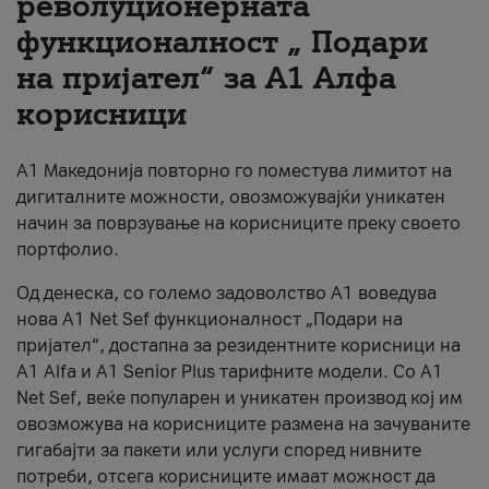
револуционерната
функционалност „ Подари
За нас
на пријател“ за А1 Алфа
#ПодобарОнлајн
корисници
А1 Македонија повторно го поместува лимитот на
дигиталните можности, овозможувајќи уникатен
начин за поврзување на корисниците преку своето
портфолио.
Од денеска, со големо задоволство А1 воведува
нова A1 Net Sef функционалност „Подари на
пријател“, достапна за резидентните корисници на
А1 Alfa и A1 Senior Plus тарифните модели. Со A1
Net Sef, веќе популарен и уникатен производ кој им
овозможува на корисниците размена на зачуваните
гигабајти за пакети или услуги според нивните
потреби, отсега корисниците имаат можност да