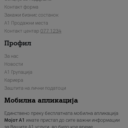
Контакт форма
Закажи бизнис состанок
A1 Продажни места
Контакт центар
077 1234
Профил
За нас
Новости
А1 Групација
Кариера
Заштита на лични податоци
Мобилна апликација
Единствено преку бесплатната мобилна апликација
Мојот A1
имате пристап до сите важни информации
за Вашите A1 услуги, во било кое време.