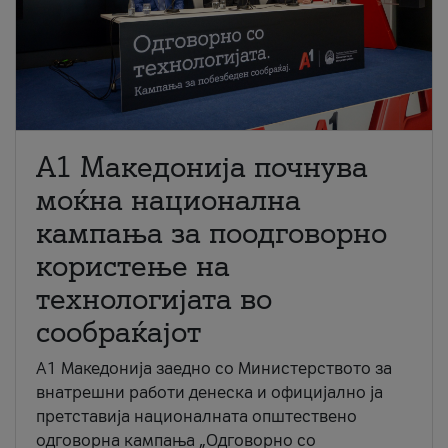
A1 Македонија почнува
моќна национална
кампања за поодговорно
користење на
технологијата во
сообраќајот
A1 Македонија заедно со Министерството за
внатрешни работи денеска и официјално ја
претставија националната општествено
одговорна кампања „Одговорно со