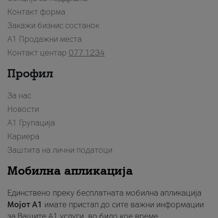
Контакт форма
Закажи бизнис состанок
A1 Продажни места
Контакт центар
077 1234
Профил
За нас
Новости
А1 Групација
Кариера
Заштита на лични податоци
Мобилна апликација
Единствено преку бесплатната мобилна апликација
Мојот A1
имате пристап до сите важни информации
за Вашите A1 услуги, во било кое време.