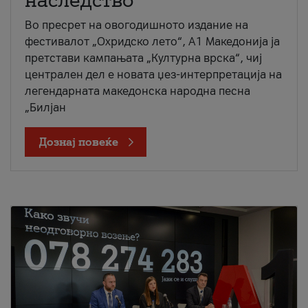
наследство
Во пресрет на овогодишното издание на
фестивалот „Охридско лето“, А1 Македонија ја
претстави кампањата „Културна врска“, чиј
централен дел е новата џез-интерпретација на
легендарната македонска народна песна
„Билјан
Дознај повеќе