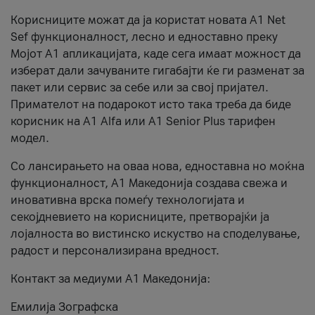
Корисниците можат да ја користат новата А1 Net
Sef функционалност, лесно и едноставно преку
Мојот А1 апликацијата, каде сега имаат можност да
изберат дали зачуваните гигабајти ќе ги разменат за
пакет или сервис за себе или за свој пријател.
Примателот на подарокот исто така треба да биде
корисник на А1 Alfa или A1 Senior Plus тарифен
модел.
Со лансирањето на оваа нова, едноставна но моќна
функционалност, А1 Македонија создава свежа и
иновативна врска помеѓу технологијата и
секојдневието на корисниците, претворајќи ја
лојалноста во вистинско искуство на споделување,
радост и персонализирана вредност.
Контакт за медиуми А1 Македонија:
Емилија Зографска