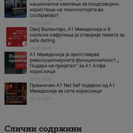
национална кампања за поодговорно
користење на технологијата во
сообраќајот
18.05.2026
Овој Валентајн, A1 Македонија и 6
скопски кафулиња ја отворија темата за
safe dating
16.02.2026
А1 Македонија ја претставува
револуционерната функционалност „
Подари на пријател“ за А1 Алфа
корисници
02.02.2026
Празничен A1 Net Sеf подарок од А1
Македонија за сите корисници
04.12.2025
Слични содржини