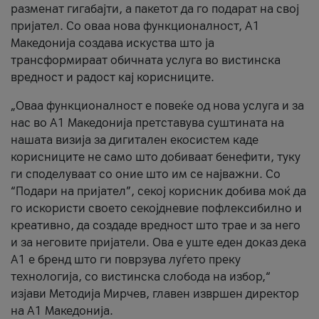
разменат гигабајти, а пакетот да го подарат на свој
пријател. Со оваа нова функционалност, А1
Македонија создава искуства што ја
трансформираат обичната услуга во вистинска
вредност и радост кај корисниците.
„Оваа функционалност е повеќе од нова услуга и за
нас во А1 Македонија претставува суштината на
нашата визија за дигитален екосистем каде
корисниците не само што добиваат бенефити, туку
ги споделуваат со оние што им се најважни. Со
“Подари на пријател”, секој корисник добива моќ да
го искористи своето секојдневие пофлексибилно и
креативно, да создаде вредност што трае и за него
и за неговите пријатели. Ова е уште еден доказ дека
А1 е бренд што ги поврзува луѓето преку
технологија, со вистинска слобода на избор,“
изјави Методија Мирчев, главен извршен директор
на А1 Македонија.