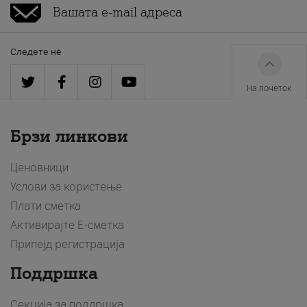
Следете нè
На почеток
Брзи линкови
Ценовници
Услови за користење
Плати сметка
Активирајте Е-сметка
Припејд регистрација
Поддршка
Секција за поддршка