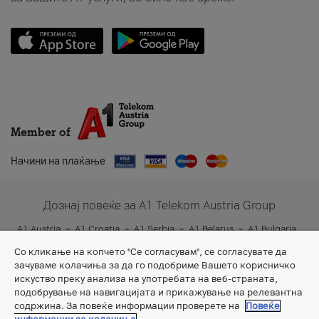
Member of
Начини на плаќање
Дознај повеќе за A1 Telekom Austria Group
A1 Austria
A1 Croatia
A1 Serbia
A1 Belarus
A1 Bulgaria
A1 Slovenia
A1 Digital
Со кликање на копчето "Се согласувам", се согласувате да
зачуваме колачиња за да го подобриме Вашето корисничко
искуство преку анализа на употребата на веб-страната,
подобрување на навигацијата и прикажување на релевантна
содржина. За повеќе информации проверете на
Повеќе