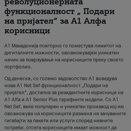
револуционерната
функционалност „ Подари
За нас
на пријател“ за А1 Алфа
#ПодобарОнлајн
корисници
А1 Македонија повторно го поместува лимитот на
дигиталните можности, овозможувајќи уникатен
начин за поврзување на корисниците преку своето
портфолио.
Од денеска, со големо задоволство А1 воведува
нова A1 Net Sef функционалност „Подари на
пријател“, достапна за резидентните корисници на
А1 Alfa и A1 Senior Plus тарифните модели. Со A1
Net Sef, веќе популарен и уникатен производ кој им
овозможува на корисниците размена на зачуваните
гигабајти за пакети или услуги според нивните
потреби, отсега корисниците имаат можност да