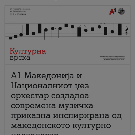
А1 Македонија и
Националниот џез
оркестар создадоа
современа музичка
приказна инспирирана од
македонското културно