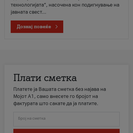
технологијата“, насочена кон подигнување на
јавната свест...
Дознај повеќе
Плати сметка
Платете ја Вашата сметка без најава на
Мојот А1, само внесете го бројот на
фактурата што сакате да ја платите.
Број на сметка