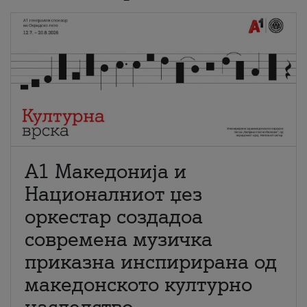
А1 Македонија и
Националниот џез
оркестар создадоа
современа музичка
приказна инспирирана од
македонското културно