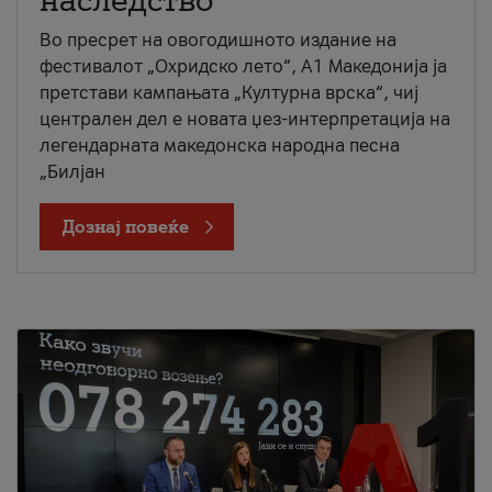
наследство
Во пресрет на овогодишното издание на
фестивалот „Охридско лето“, А1 Македонија ја
претстави кампањата „Културна врска“, чиј
централен дел е новата џез-интерпретација на
легендарната македонска народна песна
„Билјан
Дознај повеќе