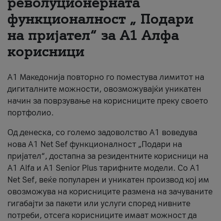
револуционерната
функционалност „ Подари
За нас
на пријател“ за А1 Алфа
#ПодобарОнлајн
корисници
А1 Македонија повторно го поместува лимитот на
дигиталните можности, овозможувајќи уникатен
начин за поврзување на корисниците преку своето
портфолио.
Од денеска, со големо задоволство А1 воведува
нова A1 Net Sef функционалност „Подари на
пријател“, достапна за резидентните корисници на
А1 Alfa и A1 Senior Plus тарифните модели. Со A1
Net Sef, веќе популарен и уникатен производ кој им
овозможува на корисниците размена на зачуваните
гигабајти за пакети или услуги според нивните
потреби, отсега корисниците имаат можност да