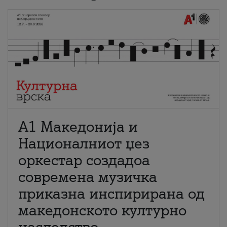
А1 Македонија и
Националниот џез
оркестар создадоа
современа музичка
приказна инспирирана од
македонското културно