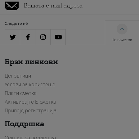
Следете нè
На почеток
Брзи линкови
Ценовници
Услови за користење
Плати сметка
Активирајте Е-сметка
Припејд регистрација
Поддршка
Секција за поддршка