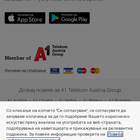
Member of
Начини на плаќање
Дознај повеќе за A1 Telekom Austria Group
A1 Austria
A1 Croatia
A1 Serbia
A1 Belarus
A1 Bulgaria
A1 Slovenia
A1 Digital
Со кликање на копчето "Се согласувам", се согласувате да
зачуваме колачиња за да го подобриме Вашето корисничко
искуство преку анализа на употребата на веб-страната,
подобрување на навигацијата и прикажување на релевантна
содржина. За повеќе информации проверете на
Повеќе