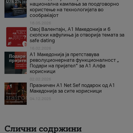
национална кампања за поодговорно
користење на технологијата во
сообраќајот
18.05.2026
Овој Валентајн, A1 Македонија и 6
скопски кафулиња ја отворија темата за
safe dating
16.02.2026
А1 Македонија ја претставува
револуционерната функционалност „
Подари на пријател“ за А1 Алфа
корисници
02.02.2026
Празничен A1 Net Sеf подарок од А1
Македонија за сите корисници
04.12.2025
Слични содржини