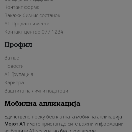
Контакт форма
Закажи бизнис состанок
A1 Продажни места
Контакт центар
077 1234
Профил
За нас
Новости
А1 Групација
Кариера
Заштита на лични податоци
Мобилна апликација
Единствено преку бесплатната мобилна апликација
Мојот A1
имате пристап до сите важни информации
за Вашите A1 услуги, во било кое време.