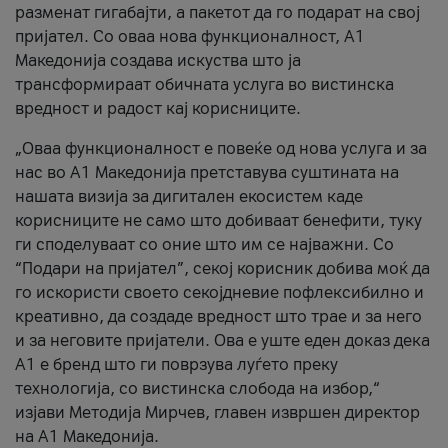
разменат гигабајти, а пакетот да го подарат на свој
пријател. Со оваа нова функционалност, А1
Македонија создава искуства што ја
трансформираат обичната услуга во вистинска
вредност и радост кај корисниците.
„Оваа функционалност е повеќе од нова услуга и за
нас во А1 Македонија претставува суштината на
нашата визија за дигитален екосистем каде
корисниците не само што добиваат бенефити, туку
ги споделуваат со оние што им се најважни. Со
“Подари на пријател”, секој корисник добива моќ да
го искористи своето секојдневие пофлексибилно и
креативно, да создаде вредност што трае и за него
и за неговите пријатели. Ова е уште еден доказ дека
А1 е бренд што ги поврзува луѓето преку
технологија, со вистинска слобода на избор,“
изјави Методија Мирчев, главен извршен директор
на А1 Македонија.