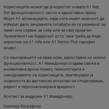
Корисниците можат да ја користат новата А1 Net
Sef функционалност, лесно и едноставно преку
Мојот А1 апликацијата, каде сега имаат можност да
изберат дали зачуваните гигабајти ќе ги разменат за
пакет или сервис за себе или за свој пријател.
Примателот на подарокот исто така треба да биде
корисник на А1 Alfa или A1 Senior Plus тарифен
модел.
Со лансирањето на оваа нова, едноставна но моќна
функционалност, А1 Македонија создава свежа и
иновативна врска помеѓу технологијата и
секојдневието на корисниците, претворајќи ја
лојалноста во вистинско искуство на споделување,
радост и персонализирана вредност.
Контакт за медиуми А1 Македонија:
Емилија Зографска