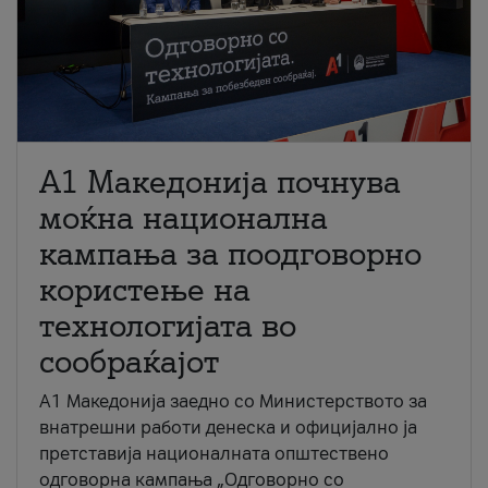
A1 Македонија почнува
моќна национална
кампања за поодговорно
користење на
технологијата во
сообраќајот
A1 Македонија заедно со Министерството за
внатрешни работи денеска и официјално ја
претставија националната општествено
одговорна кампања „Одговорно со