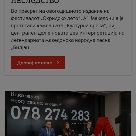
наследство
Во пресрет на овогодишното издание на
фестивалот „Охридско лето“, А1 Македонија ја
претстави кампањата „Културна врска“, чиј
централен дел е новата џез-интерпретација на
легендарната македонска народна песна
„Билјан
Дознај повеќе