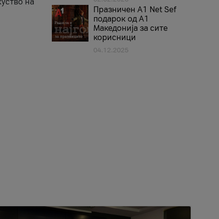
куство на
Празничен A1 Net Sеf
подарок од А1
Македонија за сите
корисници
04.12.2025