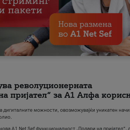
вува револуционерната
на пријател“ за А1 Алфа корис
на дигиталните можности, овозможувајќи уникатен начи
олио.
нова A1 Net Sef функционалност „Подари на пријател“, 