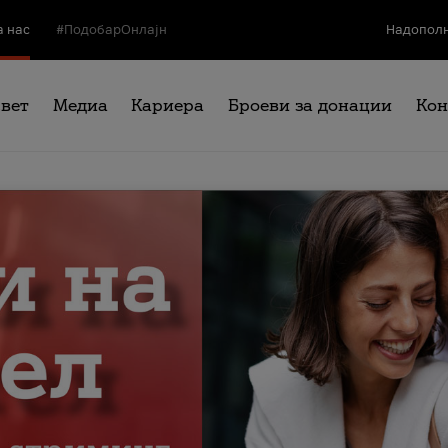
а нас
#ПодобарОнлајн
Надополн
свет
Медиа
Кариера
Броеви за донации
Кон