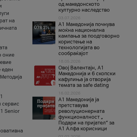
од македонското
и
културно наследство
луги
03.07.2026
рат на
A1 Македонија почнува
бичната
моќна национална
кампања за поодговорно
користење на
ата
технологијата во
сообраќајот
о оние
18.05.2026
невие
Овој Валентајн, A1
е еден
Македонија и 6 скопски
 Методија
кафулиња ја отворија
темата за safe dating
16.02.2026
А1
А1 Македонија ја
и сервис
претставува
1 Senior
револуционерната
функционалност „
Подари на пријател“ за
А1 Алфа корисници
новативна
02.02.2026