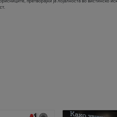
корисниците, претворајќи ја лојалноста во вистинско ис
ст.