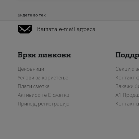
Бидете во тек
Брзи линкови
Подд
Ценовници
Секција 
Услови за користење
Контакт 
Плати сметка
Закажи б
Активирајте Е-сметка
A1 Прода
Припејд регистрација
Контакт 