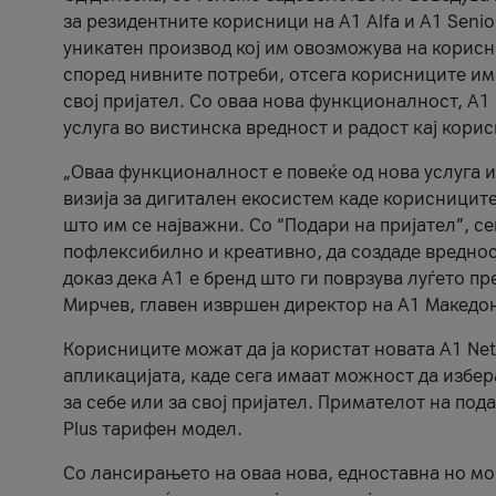
за резидентните корисници на А1 Alfa и A1 Senio
уникатен производ кој им овозможува на корисни
според нивните потреби, отсега корисниците има
свој пријател. Со оваа нова функционалност, А
услуга во вистинска вредност и радост кај кори
„Оваа функционалност е повеќе од нова услуга и
визија за дигитален екосистем каде корисниците
што им се најважни. Со “Подари на пријател”, с
пофлексибилно и креативно, да создаде вредност
доказ дека А1 е бренд што ги поврзува луѓето пр
Мирчев, главен извршен директор на А1 Македон
Корисниците можат да ја користат новата А1 Net
апликацијата, каде сега имаат можност да избера
за себе или за свој пријател. Примателот на пода
Plus тарифен модел.
Со лансирањето на оваа нова, едноставна но м