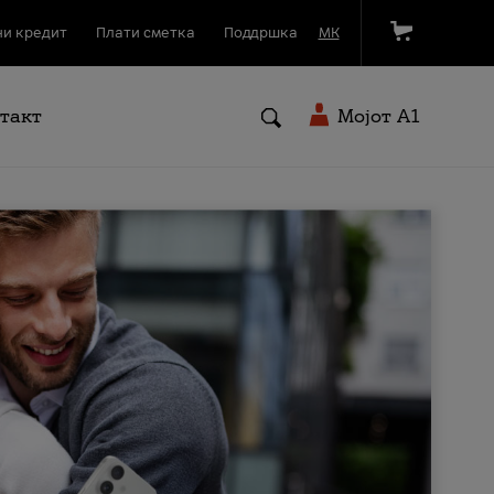
и кредит
Плати сметка
Поддршка
МК
такт
Мојот A1