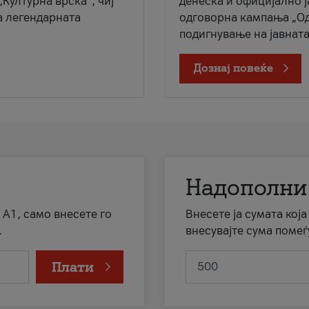
„Културна врска“, чиј
денеска и официјално 
а легендарната
одговорна кампања „Од
подигнување на јавната 
Дознај повеќе
Надополни
 А1, само внесете го
Внесете ја сумата кој
.
внесувајте сума помеѓ
Плати