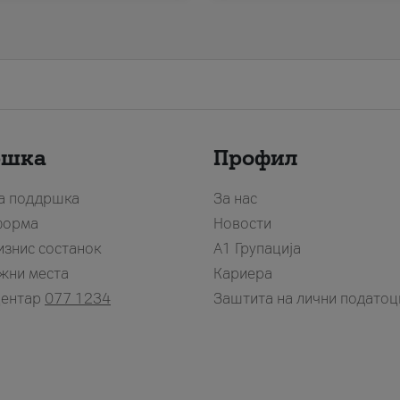
ршка
Профил
за поддршка
За нас
форма
Новости
изнис состанок
А1 Групација
жни места
Кариера
центар
077 1234
Заштита на лични податоц