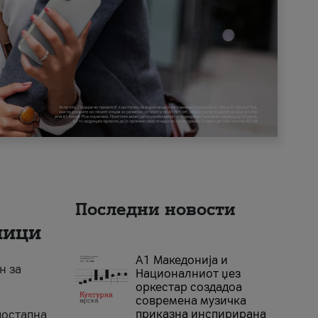
Последни новости
ници
А1 Македонија и
н за
Националниот џез
оркестар создадоа
современа музичка
приказна инспирирана
достапна