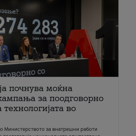
ја почнува моќна
кампања за поодговорно
 технологијата во
со Министерството за внатрешни работи