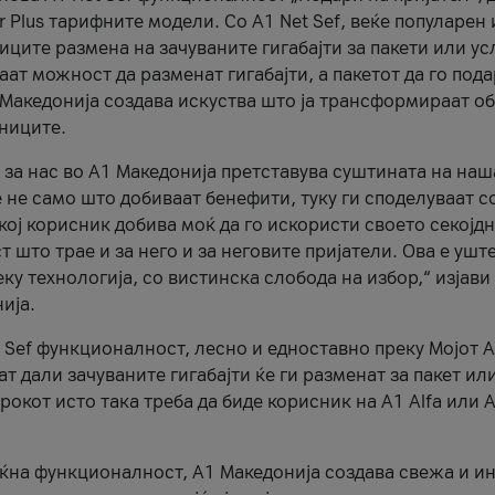
r Plus тарифните модели. Со A1 Net Sef, веќе популарен 
ците размена на зачуваните гигабајти за пакети или ус
ат можност да разменат гигабајти, а пакетот да го пода
1 Македонија создава искуства што ја трансформираат о
сниците.
 за нас во А1 Македонија претставува суштината на наш
 не само што добиваат бенефити, туку ги споделуваат с
екој корисник добива моќ да го искористи своето секојд
 што трае и за него и за неговите пријатели. Ова е ушт
еку технологија, со вистинска слобода на избор,“ изјави
ија.
 Sef функционалност, лесно и едноставно преку Мојот 
т дали зачуваните гигабајти ќе ги разменат за пакет ил
рокот исто така треба да биде корисник на А1 Alfa или A
оќна функционалност, А1 Македонија создава свежа и и