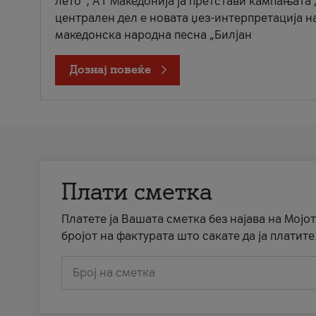
лето“, А1 Македонија ја претстави кампањата 
централен дел е новата џез-интерпретација н
македонска народна песна „Билјан
Дознај повеќе
Плати сметка
Платете ја Вашата сметка без најава на Мојот
бројот на фактурата што сакате да ја платите
Број на сметка