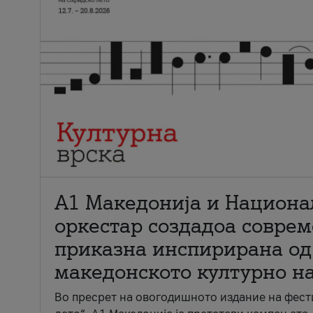
А1 Македонија и Национа
оркестар создадоа совре
приказна инспирирана од
македонското културно н
Во пресрет на овогодишното издание на фест