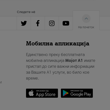
Следете нè
На почеток
Мобилна апликација
Единствено преку бесплатната
мобилна апликација
Мојот A1
имате
пристап до сите важни информации
за Вашите A1 услуги, во било кое
време.
и