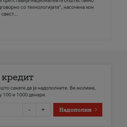
ја претставија националната општествено
говорно со технологијата“, насочена кон
свест...
 кредит
а што сакате да ја надополните. Ве молиме,
у 100 и 1000 денари.
-
+
Надополни