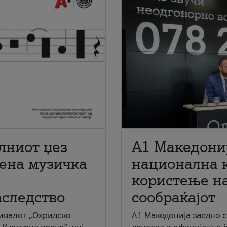
лниот џез
A1 Македони
мена музичка
национална 
користење на
аследство
сообраќајот
ивалот „Охридско
A1 Македонија заедно 