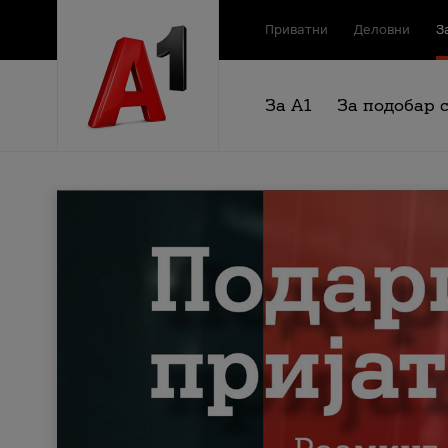
Приватни
Деловни
З
За А1
За подобар 