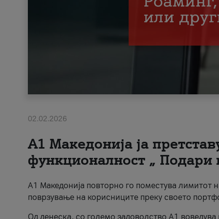
02.02.2026
А1 Македонија ја претста
функционалност „ Подари 
А1 Македонија повторно го поместува лимитот 
поврзување на корисниците преку своето портф
Од денеска, со големо задоволство А1 воведува 